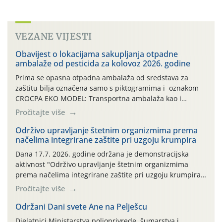
VEZANE VIJESTI
Obavijest o lokacijama sakupljanja otpadne
ambalaže od pesticida za kolovoz 2026. godine
Prima se opasna otpadna ambalaža od sredstava za
zaštitu bilja označena samo s piktogramima i oznakom
CROCPA EKO MODEL: Transportna ambalaža kao i
ambalaža drugih proizvoda koji nisu sredstva za zaštitu
Pročitajte više
bilja (npr. ambalaža od mineralnih gnojiva,) se ne
prihvaća. Korisnicima je osiguran besplatni povrat
Održivo upravljanje štetnim organizmima prema
načelima integrirane zaštite pri uzgoju krumpira
prazne ambalaže isključivo ovih tvrtki: AGROCHEM-MAKS,
AGRONOM, ALBAUGH TKI* (PINUS […]
Dana 17.7. 2026. godine održana je demonstracijska
aktivnost "Održivo upravljanje štetnim organizmima
prema načelima integrirane zaštite pri uzgoju krumpira"
na pokusnom polju "Poredje", kraj naselja Belica (ARKOD
Pročitajte više
parcela ID 2445031) (središnji dio Međimurske županije).
Održani Dani svete Ane na Pelješcu
Djelatnici Ministarstva poljoprivrede, šumarstva i