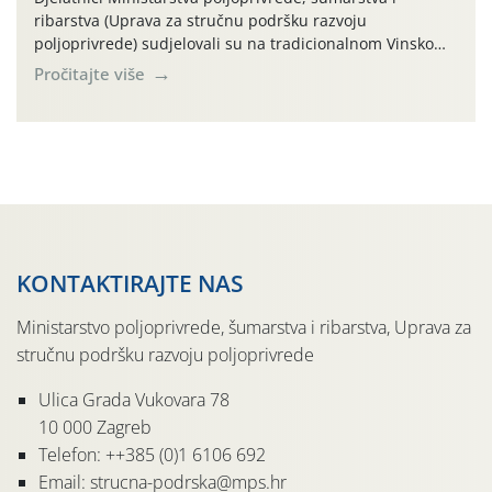
ribarstva (Uprava za stručnu podršku razvoju
poljoprivrede) sudjelovali su na tradicionalnom Vinskom
forumu, održanom 24.07.2026. godine u Domu vinarske
Pročitajte više
tradicije u Putnikovićima na poluotoku Pelješcu, u
organizaciji PZ Putniković, Zadružni savez Dalmacije,
Udruga Dalmika i općina Ston. Manifestacija, koja se već
sedmu godinu zaredom održava u sklopu proslave Dana
svete […]
KONTAKTIRAJTE NAS
Ministarstvo poljoprivrede, šumarstva i ribarstva, Uprava za
stručnu podršku razvoju poljoprivrede
Ulica Grada Vukovara 78
10 000 Zagreb
Telefon: ++385 (0)1 6106 692
Email: strucna-podrska@mps.hr