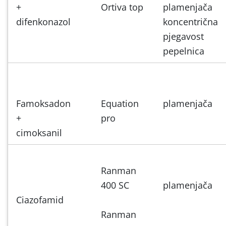
+
Ortiva top
plamenjača
difenkonazol
koncentrična
pjegavost
pepelnica
Famoksadon
Equation
plamenjača
+
pro
cimoksanil
Ranman
400 SC
plamenjača
Ciazofamid
Ranman