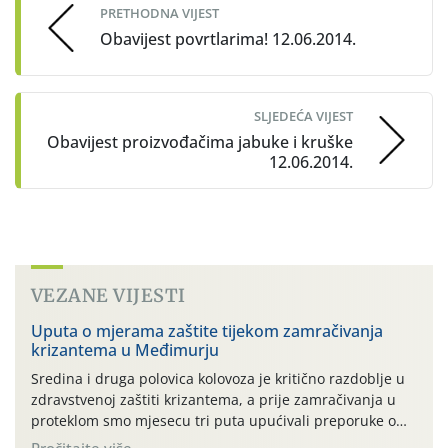
PRETHODNA VIJEST
Obavijest povrtlarima! 12.06.2014.
SLJEDEĆA VIJEST
Obavijest proizvođačima jabuke i kruške
12.06.2014.
VEZANE VIJESTI
Uputa o mjerama zaštite tijekom zamračivanja
krizantema u Međimurju
Sredina i druga polovica kolovoza je kritično razdoblje u
zdravstvenoj zaštiti krizantema, a prije zamračivanja u
proteklom smo mjesecu tri puta upućivali preporuke o
preventivnim mjerama zaštite krizantema od najčešćih
Pročitajte više