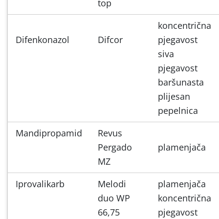
top
koncentrična
Difenkonazol
Difcor
pjegavost
siva
pjegavost
baršunasta
plijesan
pepelnica
Mandipropamid
Revus
Pergado
plamenjača
MZ
Iprovalikarb
Melodi
plamenjača
duo WP
koncentrična
66,75
pjegavost