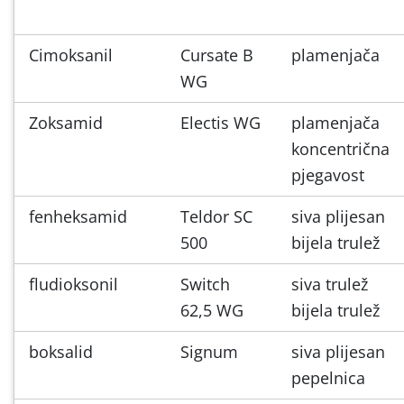
Cimoksanil
Cursate B
plamenjača
WG
Zoksamid
Electis WG
plamenjača
koncentrična
pjegavost
fenheksamid
Teldor SC
siva plijesan
500
bijela trulež
fludioksonil
Switch
siva trulež
62,5 WG
bijela trulež
boksalid
Signum
siva plijesan
pepelnica