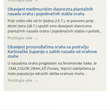
uzročnika bolesti, štetnika i fito-fagnih grinja (23.7., 14.7.,
06.7.)! Na početku ovog mjeseca je zabilježeno je
Obavijest međimurskim vlasnicima plantažnih
nasada oraha i pojedinačnih stabla oraha
povijesno i ekstremno vruće meteorološko razdoblje, uz
najviše temperature […]
Prije nešto više od tri tjedna (15.7.), te ponovno prije
deset dana (28.7.) uputili smo obavijesti vlasnicima
plantažnih nasada oraha i pojedinačnih stabla o početku
leta i ovogodišnjoj potrebi usmjerenog suzbijanja
Pročitajte više
orahove muhe (Rhagoletis completa)! Već dvanaest dana
traje drugi ovogodišnji “toplinski udar”, koji naročito
Obavijest proizvođačima oraha sa području
Karlovačke županije o zaštiti nasada od orahove
izražen zadnja šest dana (31.7.-05.8.), jer najviše
muhe
temperature zraka svakodnevno […]
U nasadima oraha pregledom na feromonske lovke, te
CAM_COLOR_ORAH_KŽ (Turanj, Vojnić) zabilježena je
mala populacija odraslih oblika orahove muhe
(Rhagoletis completa). Niska brojnost može se objasniti
Pročitajte više
činjenicom da je riječ o mladim nasadima s vrlo malim
urodom, što je povezano i s manjim brojem prezimjelih
jedinki. U starijim nasadima, na žutim ljepljivim Rebell
pločama s […]