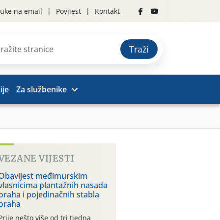
uke na email
Povijest
Kontakt
Traži
ije
Za službenike
VEZANE VIJESTI
Obavijest međimurskim
vlasnicima plantažnih nasada
oraha i pojedinačnih stabla
oraha
Prije nešto više od tri tjedna