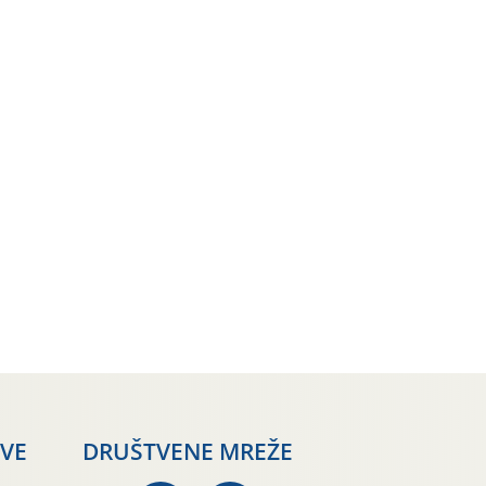
AVE
DRUŠTVENE MREŽE