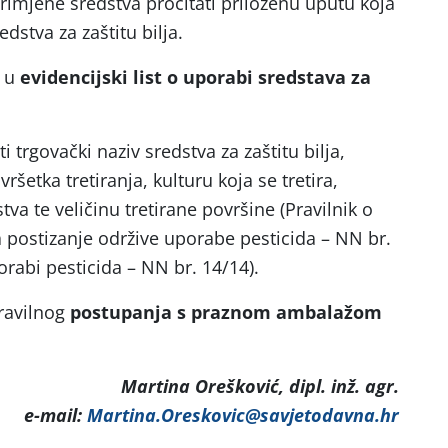
rimjene sredstva pročitati priloženu uputu koja
dstva za zaštitu bilja.
e u
evidencijski list o uporabi sredstava za
 trgovački naziv sredstva za zaštitu bilja,
ršetka tretiranja, kulturu koja se tretira,
va te veličinu tretirane površine (Pravilnik o
a postizanje održive uporabe pesticida – NN br.
rabi pesticida – NN br. 14/14).
ravilnog
postupanja s praznom ambalažom
.
Martina Orešković, dipl. inž. agr.
e-mail:
Martina.Oreskovic@savjetodavna.hr