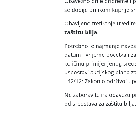
Obavezno prije pripreme i p
se dobije prilikom kupnje sre
Obavljeno tretiranje uvedit
zaštitu bilja
.
Potrebno je najmanje navesti
datum i vrijeme početka i zav
količinu primijenjenog sredst
uspostavi akcijskog plana z
142/12; Zakon o održivoj upo
Ne zaboravite na obavezu p
od sredstava za zaštitu bilja