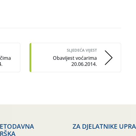
SLJEDEĆA VIJEST
ačima
Obavijest voćarima
4.
20.06.2014.
JETODAVNA
ZA DJELATNIKE UPR
RŠKA