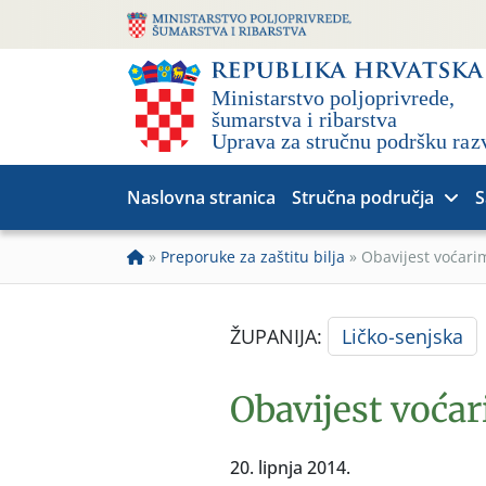
Naslovna stranica
Stručna područja
S
»
Preporuke za zaštitu bilja
»
Obavijest voćari
ŽUPANIJA:
Ličko-senjska
Obavijest voćar
20. lipnja 2014.