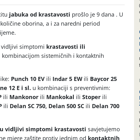
titu
jabuka od krastavosti
prošlo je 9 dana . U
oličine oborina, a i za naredni period
rijeme.
 vidljivi simptomi
krastavosti ili
iti kombinacijom sistemičnih i kontaktnih
mike:
Punch 10 EV
ili
Indar 5 EW
ili
Baycor 25
e 12 E i sl.
u kombinaciji s preventivnim:
P
ili
Mankonor
ili
Mankokal
ili
Stoper
ili
P
ili
Delan SC 750, Delan 500 SC
ili
Delan 700
u vidljivi simptomi krastavosti
savjetujemo
vne mjere zaštite protiv jednim od
kontaktnih