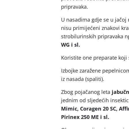
pripravaka.
U nasadima gdje se u jačoj 
nisu primijećeni znakovi kra
strobilurinskih pripravaka n
WG
i sl.
Koristite one preparate koji
Izbojke zaražene pepelnicom 
iz nasada (spaliti).
Zbog pojačanog leta
jabučn
jednim od sljedećih insekti
Mimic, Coragen 20 SC, Affi
Pirinex 250 ME i sl.