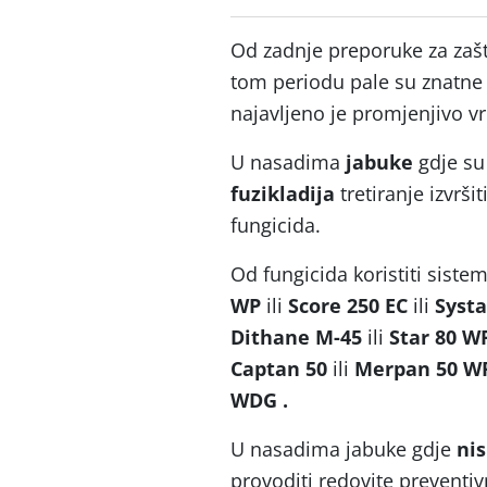
Od zadnje preporuke za zaš
tom periodu pale su znatne k
najavljeno je promjenjivo v
U nasadima
jabuke
gdje su
fuzikladija
tretiranje izvrš
fungicida.
Od fungicida koristiti siste
WP
ili
Score 250 EC
ili
Systan
Dithane M-45
ili
Star 80 W
Captan 50
ili
Merpan 50 W
WDG
.
U nasadima jabuke gdje
nis
provoditi redovite preventi