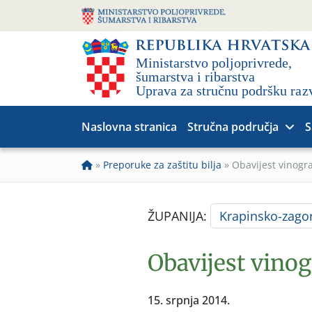
Naslovna stranica
Stručna područja
S
»
Preporuke za zaštitu bilja
»
Obavijest vinogr
ŽUPANIJA:
Krapinsko-zago
Obavijest vinog
15. srpnja 2014.