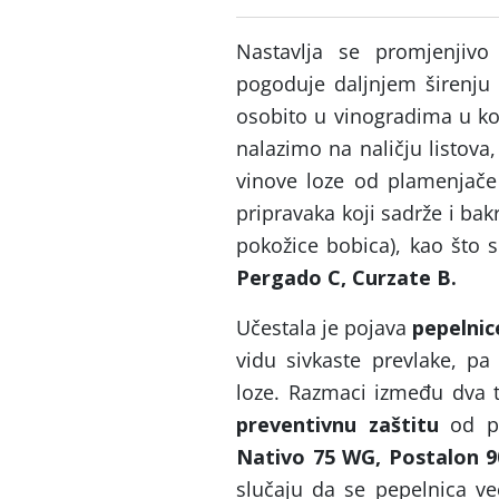
Nastavlja se promjenjivo
pogoduje daljnjem širenj
osobito u vinogradima u koj
nalazimo na naličju listova, 
vinove loze od plamenjače 
pripravaka koji sadrže i b
pokožice bobica), kao što 
Pergado C, Curzate B.
Učestala je pojava
pepelnic
vidu sivkaste prevlake, pa
loze. Razmaci između dva tr
preventivnu zaštitu
od pe
Nativo 75 WG, Postalon 90
slučaju da se pepelnica v