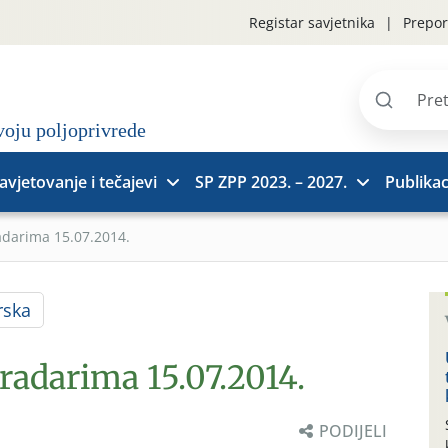
Registar savjetnika
Prepor
Pretraži
stranice
avjetovanje i tečajevi
SP ZPP 2023. – 2027.
Publikac
adarima 15.07.2014.
rska
radarima 15.07.2014.
PODIJELI