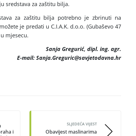
u sredstava za zaštitu bilja.
ava za zaštitu bilja potrebno je zbrinuti na
ožete je predati u C.I.A.K. d.o.o. (Gubaševo 47
 u mjesecu.
Sanja Gregurić, dipl. ing. agr.
E-mail: Sanja.Greguric@savjetodavna.hr
SLJEDEĆA VIJEST
a
raha i
Obavijest maslinarima