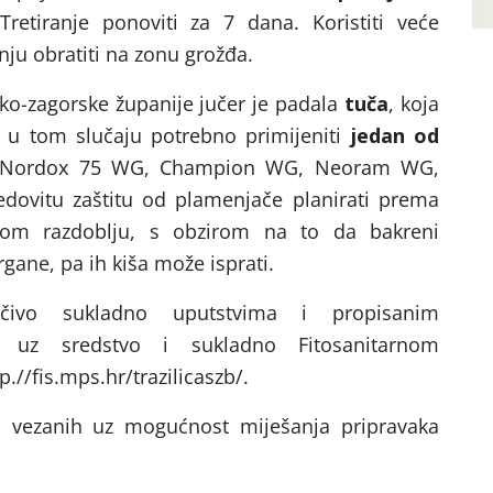
 Tretiranje ponoviti za 7 dana. Koristiti veće
nju obratiti na zonu grožđa.
ko-zagorske županije jučer je padala
tuča
, koja
je u tom slučaju potrebno primijeniti
jedan od
Nordox 75 WG, Champion WG, Neoram WG,
redovitu zaštitu od plamenjače planirati prema
nom razdoblju, s obzirom na to da bakreni
rgane, pa ih kiša može isprati.
ljučivo sukladno uputstvima i propisanim
m uz sredstvo i sukladno Fitosanitarnom
.//fis.mps.hr/trazilicaszb/.
ja vezanih uz mogućnost miješanja pripravaka