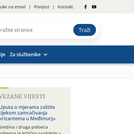
uke na email
Povijest
Kontakt
Traži
ije
Za službenike
VEZANE VIJESTI
Uputa o mjerama zaštite
tijekom zamračivanja
krizantema u Međimurju
Sredina i druga polovica
kolovoza je kritično razdoblje u