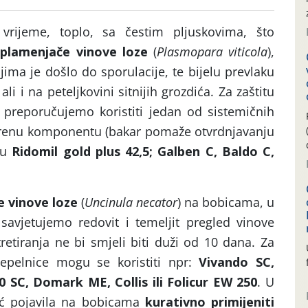
 vrijeme, toplo, sa čestim pljuskovima, što
u
plamenjače vinove loze
(
Plasmopara viticola
),
ima je došlo do sporulacije, te bijelu prevlaku
ali i na peteljkovini sitnijih grozdića. Za zaštitu
preporučujemo koristiti jedan od sistemičnih
akrenu komponentu (bakar pomaže otvrdnjavanju
su
Ridomil gold plus 42,5; Galben C, Baldo C,
e vinove loze
(
Uncinula necator
) na bobicama, u
 savjetujemo redovit i temeljit pregled vinove
etiranja ne bi smjeli biti duži od 10 dana. Za
pelnice mogu se koristiti npr:
Vivando SC,
 SC, Domark ME, Collis ili Folicur EW 250
. U
eć pojavila na bobicama
kurativno primijeniti