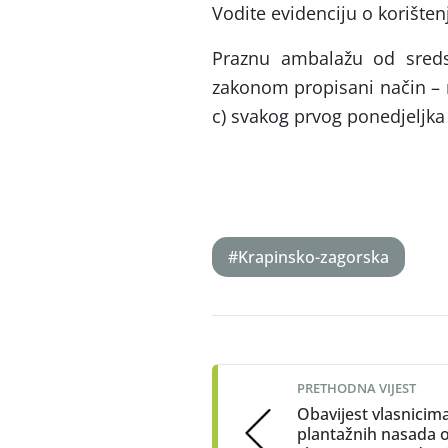
Vodite evidenciju o korištenj
Praznu ambalažu od sredst
zakonom propisani način – m
c) svakog prvog ponedjeljka
#Krapinsko-zagorska
Post
navigation
PRETHODNA VIJEST
Obavijest vlasnicim
plantažnih nasada o