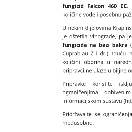
fungicid Falcon 460 EC
.
količine vode i posebnu paž
U nekim dijelovima Krapins
je oštetila vinograde, pa 
fungicida na bazi bakra
(
Cuprablau Z i dr.). Iduću 
količini oborina u nared
pripravci ne ulaze u biljne o
Pripravke koristite isk
ograničenjima dobiveni
informacijskom sustavu (http
Pridržavajte se ograničen
međusobno.