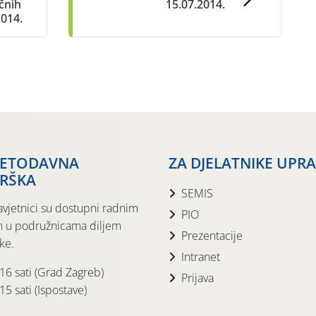
čnih
15.07.2014.
2014.
JETODAVNA
ZA DJELATNIKE UPR
RŠKA
SEMIS
avjetnici su dostupni radnim
PIO
 u podružnicama diljem
Prezentacije
ke.
Intranet
 16 sati (Grad Zagreb)
Prijava
15 sati (Ispostave)