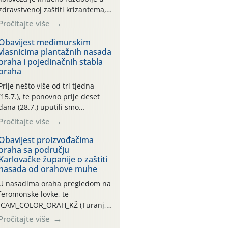
zdravstvenoj zaštiti krizantema,
a prije zamračivanja u proteklom
Pročitajte više
smo mjesecu tri puta upućivali
preporuke o preventivnim
Obavijest međimurskim
vlasnicima plantažnih nasada
mjerama zaštite krizantema od
oraha i pojedinačnih stabla
najčešćih uzročnika bolesti,
oraha
štetnika i fito-fagnih grinja (23.7.,
14.7., 06.7.)! Na početku ovog
Prije nešto više od tri tjedna
mjeseca je zabilježeno je
(15.7.), te ponovno prije deset
povijesno i ekstremno vruće
dana (28.7.) uputili smo
meteorološko razdoblje, uz
obavijesti vlasnicima plantažnih
Pročitajte više
najviše temperature […]
nasada oraha i pojedinačnih
stabla o početku leta i
Obavijest proizvođačima
oraha sa području
ovogodišnjoj potrebi usmjerenog
Karlovačke županije o zaštiti
suzbijanja orahove muhe
nasada od orahove muhe
(Rhagoletis completa)! Već
dvanaest dana traje drugi
U nasadima oraha pregledom na
ovogodišnji “toplinski udar”, koji
feromonske lovke, te
naročito izražen zadnja šest
CAM_COLOR_ORAH_KŽ (Turanj,
dana (31.7.-05.8.), jer najviše
Vojnić) zabilježena je mala
Pročitajte više
temperature zraka svakodnevno
populacija odraslih oblika