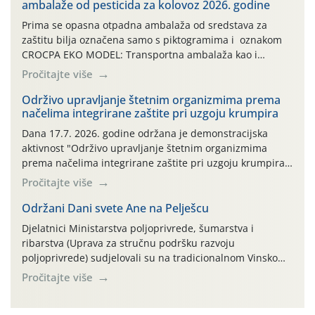
ambalaže od pesticida za kolovoz 2026. godine
Prima se opasna otpadna ambalaža od sredstava za
zaštitu bilja označena samo s piktogramima i oznakom
CROCPA EKO MODEL: Transportna ambalaža kao i
ambalaža drugih proizvoda koji nisu sredstva za zaštitu
Pročitajte više
bilja (npr. ambalaža od mineralnih gnojiva,) se ne
prihvaća. Korisnicima je osiguran besplatni povrat
Održivo upravljanje štetnim organizmima prema
načelima integrirane zaštite pri uzgoju krumpira
prazne ambalaže isključivo ovih tvrtki: AGROCHEM-MAKS,
AGRONOM, ALBAUGH TKI* (PINUS […]
Dana 17.7. 2026. godine održana je demonstracijska
aktivnost "Održivo upravljanje štetnim organizmima
prema načelima integrirane zaštite pri uzgoju krumpira"
na pokusnom polju "Poredje", kraj naselja Belica (ARKOD
Pročitajte više
parcela ID 2445031) (središnji dio Međimurske županije).
Održani Dani svete Ane na Pelješcu
Djelatnici Ministarstva poljoprivrede, šumarstva i
ribarstva (Uprava za stručnu podršku razvoju
poljoprivrede) sudjelovali su na tradicionalnom Vinskom
forumu, održanom 24.07.2026. godine u Domu vinarske
Pročitajte više
tradicije u Putnikovićima na poluotoku Pelješcu, u
organizaciji PZ Putniković, Zadružni savez Dalmacije,