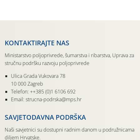
Udruga Dalmika i općina Ston. Manifestacija, koja se već
sedmu godinu zaredom održava u sklopu proslave Dana
svete […]
KONTAKTIRAJTE NAS
Ministarstvo poljoprivrede, šumarstva i ribarstva, Uprava za
stručnu podršku razvoju poljoprivrede
Ulica Grada Vukovara 78
10 000 Zagreb
Telefon: ++385 (0)1 6106 692
Email: strucna-podrska@mps.hr
SAVJETODAVNA PODRŠKA
Naši savjetnici su dostupni radnim danom u podružnicama
diljem Hrvatske.