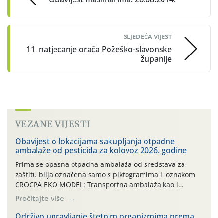
SLJEDEĆA VIJEST
11. natjecanje orača Požeško-slavonske
županije
VEZANE VIJESTI
Obavijest o lokacijama sakupljanja otpadne
ambalaže od pesticida za kolovoz 2026. godine
Prima se opasna otpadna ambalaža od sredstava za
zaštitu bilja označena samo s piktogramima i oznakom
CROCPA EKO MODEL: Transportna ambalaža kao i
ambalaža drugih proizvoda koji nisu sredstva za zaštitu
Pročitajte više
bilja (npr. ambalaža od mineralnih gnojiva,) se ne
prihvaća. Korisnicima je osiguran besplatni povrat
Održivo upravljanje štetnim organizmima prema