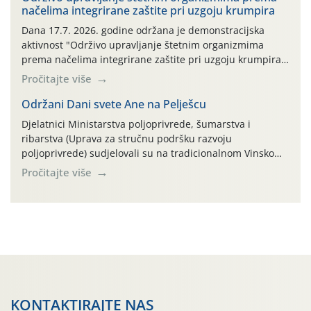
načelima integrirane zaštite pri uzgoju krumpira
prazne ambalaže isključivo ovih tvrtki: AGROCHEM-MAKS,
AGRONOM, ALBAUGH TKI* (PINUS […]
Dana 17.7. 2026. godine održana je demonstracijska
aktivnost "Održivo upravljanje štetnim organizmima
prema načelima integrirane zaštite pri uzgoju krumpira"
na pokusnom polju "Poredje", kraj naselja Belica (ARKOD
Pročitajte više
parcela ID 2445031) (središnji dio Međimurske županije).
Održani Dani svete Ane na Pelješcu
Djelatnici Ministarstva poljoprivrede, šumarstva i
ribarstva (Uprava za stručnu podršku razvoju
poljoprivrede) sudjelovali su na tradicionalnom Vinskom
forumu, održanom 24.07.2026. godine u Domu vinarske
Pročitajte više
tradicije u Putnikovićima na poluotoku Pelješcu, u
organizaciji PZ Putniković, Zadružni savez Dalmacije,
Udruga Dalmika i općina Ston. Manifestacija, koja se već
sedmu godinu zaredom održava u sklopu proslave Dana
svete […]
KONTAKTIRAJTE NAS