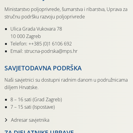
Ministarstvo poljoprivrede, šumarstva i ribarstva, Uprava za
stručnu podršku razvoju poljoprivrede
Ulica Grada Vukovara 78
10 000 Zagreb
Telefon: ++385 (0)1 6106 692
Email: strucna-podrska@mps.hr
SAVJETODAVNA PODRŠKA
Naši savjetnici su dostupni radnim danom u podružnicama
diljem Hrvatske.
8 – 16 sati (Grad Zagreb)
7 – 15 sati (Ispostave)
Adresar savjetnika
ZA DJELATNIKE UPRAVE