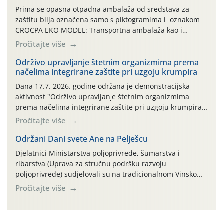
Prima se opasna otpadna ambalaža od sredstava za
zaštitu bilja označena samo s piktogramima i oznakom
CROCPA EKO MODEL: Transportna ambalaža kao i
ambalaža drugih proizvoda koji nisu sredstva za zaštitu
Pročitajte više
bilja (npr. ambalaža od mineralnih gnojiva,) se ne
prihvaća. Korisnicima je osiguran besplatni povrat
Održivo upravljanje štetnim organizmima prema
načelima integrirane zaštite pri uzgoju krumpira
prazne ambalaže isključivo ovih tvrtki: AGROCHEM-MAKS,
AGRONOM, ALBAUGH TKI* (PINUS […]
Dana 17.7. 2026. godine održana je demonstracijska
aktivnost "Održivo upravljanje štetnim organizmima
prema načelima integrirane zaštite pri uzgoju krumpira"
na pokusnom polju "Poredje", kraj naselja Belica (ARKOD
Pročitajte više
parcela ID 2445031) (središnji dio Međimurske županije).
Održani Dani svete Ane na Pelješcu
Djelatnici Ministarstva poljoprivrede, šumarstva i
ribarstva (Uprava za stručnu podršku razvoju
poljoprivrede) sudjelovali su na tradicionalnom Vinskom
forumu, održanom 24.07.2026. godine u Domu vinarske
Pročitajte više
tradicije u Putnikovićima na poluotoku Pelješcu, u
organizaciji PZ Putniković, Zadružni savez Dalmacije,
Udruga Dalmika i općina Ston. Manifestacija, koja se već