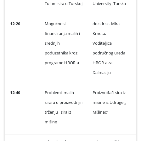
Tulum sira u Turskoj
University, Turska
12:20
Mogućnost
doc.dr.sc. Mira
financiranja malih i
Krneta,
srednjih
Voditeljica
poduzetnika kroz
područnog ureda
programe HBOR-a
HBOR-a za
Dalmaciju
12:40
Problemi
malih
Proizvođači sira iz
sirara u proizvodnji i
mišine iz Udruge „
trženju
sira iz
Mišinac“
mišine