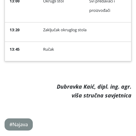
13:00
Okrugli stol
Svi predavači i
proizvođači
13:20
Zaključak okruglog stola
13:45
Ručak
Dubravka Kaić, dipl. ing. agr.
viša stručna savjetnica
#Najava