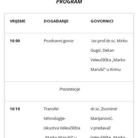
PROGRAM
VRIJEME
DOGAĐANJE
GOVORNICI
10:00
Pozdravni govor
Izv.prof.dr.sc. Mirko
Gugić, Dekan
Veleučilišta „Marko
Marulić“ u Kninu
Prezentacije
10:10
Transfer
dr.sc. Zvonimir
tehnologije-
Marijanović,
iskustva Veleučilišta
v.predavač
„Marko Marulić“ u
Veleučilište „Marko