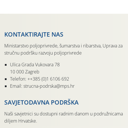
sedmu godinu zaredom održava u sklopu proslave Dana
svete […]
KONTAKTIRAJTE NAS
Ministarstvo poljoprivrede, šumarstva i ribarstva, Uprava za
stručnu podršku razvoju poljoprivrede
Ulica Grada Vukovara 78
10 000 Zagreb
Telefon: ++385 (0)1 6106 692
Email: strucna-podrska@mps.hr
SAVJETODAVNA PODRŠKA
Naši savjetnici su dostupni radnim danom u podružnicama
diljem Hrvatske.