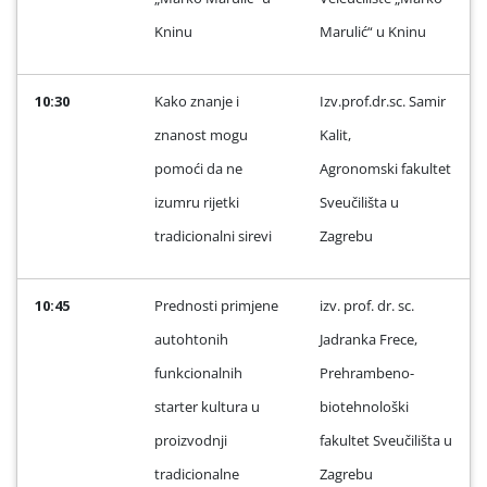
Kninu
Marulić“ u Kninu
10:30
Kako znanje i
Izv.prof.dr.sc. Samir
znanost mogu
Kalit,
pomoći da ne
Agronomski fakultet
izumru rijetki
Sveučilišta u
tradicionalni sirevi
Zagrebu
10:45
Prednosti primjene
izv. prof. dr. sc.
autohtonih
Jadranka Frece,
funkcionalnih
Prehrambeno-
starter kultura u
biotehnološki
proizvodnji
fakultet Sveučilišta u
tradicionalne
Zagrebu