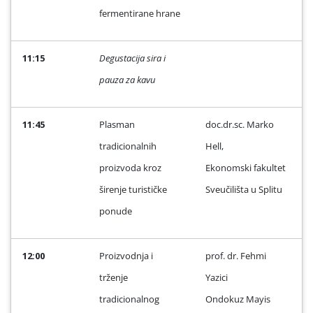
fermentirane hrane
11:15
Degustacija sira i
pauza za kavu
11:45
Plasman
doc.dr.sc. Marko
tradicionalnih
Hell,
proizvoda kroz
Ekonomski fakultet
širenje turističke
Sveučilišta u Splitu
ponude
12:00
Proizvodnja i
prof. dr. Fehmi
trženje
Yazici
tradicionalnog
Ondokuz Mayis