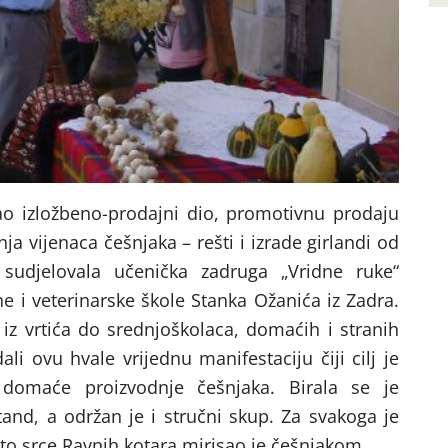
o izložbeno-prodajni dio, promotivnu prodaju
nja vijenaca češnjaka – rešti i izrade girlandi od
 sudjelovala učenička zadruga „Vridne ruke“
 i veterinarske škole Stanka Ožanića iz Zadra.
e iz vrtića do srednjoškolaca, domaćih i stranih
dali ovu hvale vrijednu manifestaciju čiji cilj je
domaće proizvodnje češnjaka. Birala se je
štand, a održan je i stručni skup. Za svakoga je
 to srce Ravnih kotara mirisao je češnjakom.