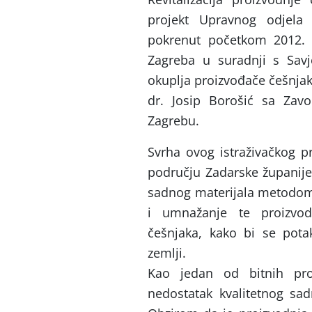
projekt Upravnog odjela 
pokrenut početkom 2012. 
Zagreba u suradnji s Sav
okuplja proizvođače češnjaka
dr. Josip Borošić sa Zav
Zagrebu.
Svrha ovog istraživačkog pr
području Zadarske županije
sadnog materijala metodom 
i umnažanje te proizvod
češnjaka, kako bi se pot
zemlji.
Kao jedan od bitnih pro
nedostatak kvalitetnog sad