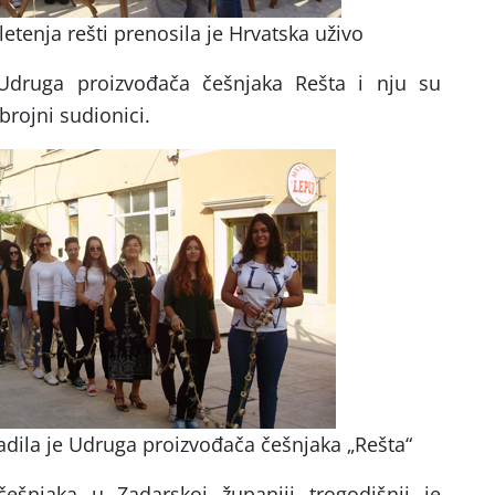
letenja rešti prenosila je Hrvatska uživo
 Udruga proizvođača češnjaka Rešta i nju su
brojni sudionici.
radila je Udruga proizvođača češnjaka „Rešta“
 češnjaka u Zadarskoj županiji trogodišnji je