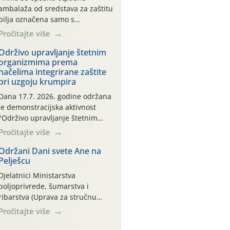
ambalaža od sredstava za zaštitu
bilja označena samo s
piktogramima i oznakom
Pročitajte više
CROCPA EKO MODEL:
Transportna ambalaža kao i
Održivo upravljanje štetnim
organizmima prema
ambalaža drugih proizvoda koji
načelima integrirane zaštite
nisu sredstva za zaštitu bilja
pri uzgoju krumpira
(npr. ambalaža od mineralnih
gnojiva,) se ne prihvaća.
Dana 17.7. 2026. godine održana
Korisnicima je osiguran
je demonstracijska aktivnost
besplatni povrat prazne
"Održivo upravljanje štetnim
ambalaže isključivo ovih tvrtki:
organizmima prema načelima
Pročitajte više
AGROCHEM-MAKS, AGRONOM,
integrirane zaštite pri uzgoju
ALBAUGH TKI* (PINUS […]
krumpira" na pokusnom polju
Održani Dani svete Ane na
Pelješcu
"Poredje", kraj naselja Belica
(ARKOD parcela ID 2445031)
Djelatnici Ministarstva
(središnji dio Međimurske
poljoprivrede, šumarstva i
županije).
ribarstva (Uprava za stručnu
podršku razvoju poljoprivrede)
Pročitajte više
sudjelovali su na tradicionalnom
Vinskom forumu, održanom