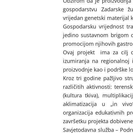
Obzirom da je proizvodnja
gospodarstvu Zadarske žu
vrijedan genetski materijal 
Gospodarsku vrijednost tr
jedino sustavnom brigom o
promocijom njihovih gastro
Ovaj projekt ima za cilj 
izumiranja na regionalnoj i
proizvodnje kao i podrške l
Kroz tri godine pažljivo st
različitih aktivnosti: teren
(kultura tkiva), multiplik
aklimatizacija u „in vi
organizacija edukativnih p
završetku projekta dobivene 
Savjetodavna služba – Podru