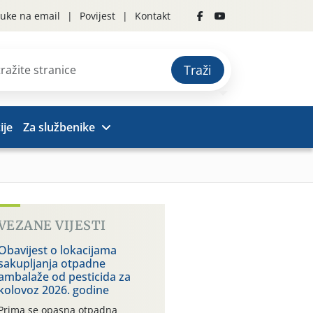
uke na email
Povijest
Kontakt
Traži
ije
Za službenike
VEZANE VIJESTI
Obavijest o lokacijama
sakupljanja otpadne
ambalaže od pesticida za
kolovoz 2026. godine
Prima se opasna otpadna