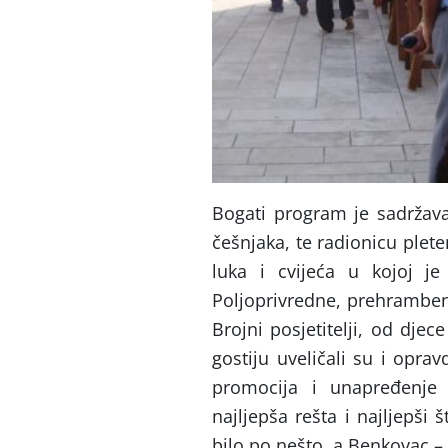
Bogati program je sadržava
češnjaka, te radionicu plete
luka i cvijeća u kojoj je
Poljoprivredne, prehrambene
Brojni posjetitelji, od djec
gostiju uveličali su i oprav
promocija i unapređenje 
najljepša rešta i najljepši 
bilo po nešto, a Benkovac –