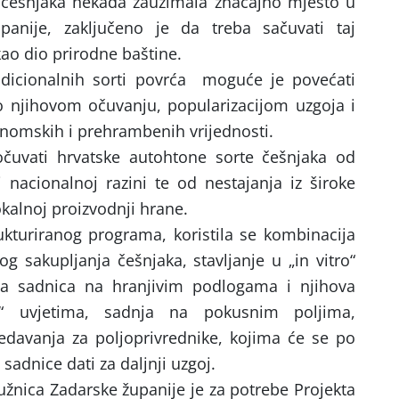
 češnjaka nekada zauzimala značajno mjesto u
panije, zaključeno je da treba sačuvati taj
kao dio prirodne baštine.
adicionalnih sorti povrća moguće je povećati
 njihovom očuvanju, popularizacijom uzgoja i
nomskih i prehrambenih vrijednosti.
očuvati hrvatske autohtone sorte češnjaka od
 nacionalnoj razini te od nestajanja iz široke
okalnoj proizvodnji hrane.
rukturiranog programa, koristila se kombinacija
skog sakupljanja češnjaka, stavljanje u „in vitro“
acija sadnica na hranjivim podlogama i njihova
vo“ uvjetima, sadnja na pokusnim poljima,
redavanja za poljoprivrednike, kojima će se po
sadnice dati za daljnji uzgoj.
žnica Zadarske županije je za potrebe Projekta