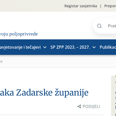
Registar savjetnika
Prepor
Pretraži
stranice
avjetovanje i tečajevi
SP ZPP 2023. – 2027.
Publikac
je
njaka Zadarske županije
PODIJELI