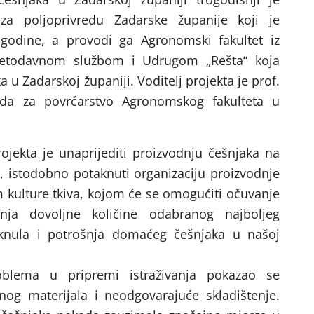
za poljoprivredu Zadarske županije koji je
godine, a provodi ga Agronomski fakultet iz
jetodavnom službom i Udrugom „Rešta“ koja
 u Zadarskoj županiji. Voditelj projekta je prof.
oda za povrćarstvo Agronomskog fakulteta u
ojekta je unaprijediti proizvodnju češnjaka na
, istodobno potaknuti organizaciju proizvodnje
kulture tkiva, kojom će se omogućiti očuvanje
nja dovoljne količine odabranog najboljeg
aknula i potrošnja domaćeg češnjaka u našoj
blema u pripremi istraživanja pokazao se
nog materijala i neodgovarajuće skladištenje.