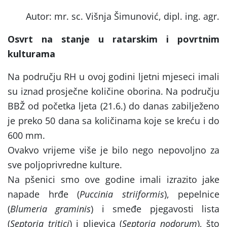
Autor:
mr. sc. Višnja Šimunović, dipl. ing. agr.
Osvrt na stanje u ratarskim i povrtnim
kulturama
Na području RH u ovoj godini ljetni mjeseci imali
su iznad prosječne količine oborina. Na području
BBŽ od početka ljeta (21.6.) do danas zabilježeno
je preko 50 dana sa količinama koje se kreću i do
600 mm.
Ovakvo vrijeme više je bilo nego nepovoljno za
sve poljoprivredne kulture.
Na pšenici smo ove godine imali izrazito jake
napade hrđe (
Puccinia striiformis
), pepelnice
(
Blumeria graminis
) i smeđe pjegavosti lista
(
Septoria tritici
) i pljevica (
Septoria nodorum
), što