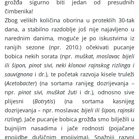
grožđa sigurno biti jedan od presudnih
čimbenika!
Zbog velikih količina oborina u proteklih 30-tak
dana, a stabilno razdoblje još nije najavljeno u
narednim danima, moguće je po iskustvima iz
ranijih sezone (npr. 2010.) očekivati pucanje
bobica nekih sorata (npr.
muškat, moslavac bijeli
ili šipon, pinot sivi, neki klonovi rajnskog rizlinga i
sauvignona
i dr.), te početak razvoja kisele truleži
(
Acetobacter
) (na sortama ranijeg dozrijevanja –
npr.
pinot sivi, muškat žuti
i dr.), odnosno sive
plijesni (
Botrytis
) (na sortama kasnijeg
dozrijevanja – npr. moslavac
bijeli ili šipon, rajnski
rizling
). Jače pucanje bobica grožđa smo bilježili u
bujnijim nasadima i jače rodnosti (pojačane
gnojidbe dušičnim gnojivima). Snažniji razvoj