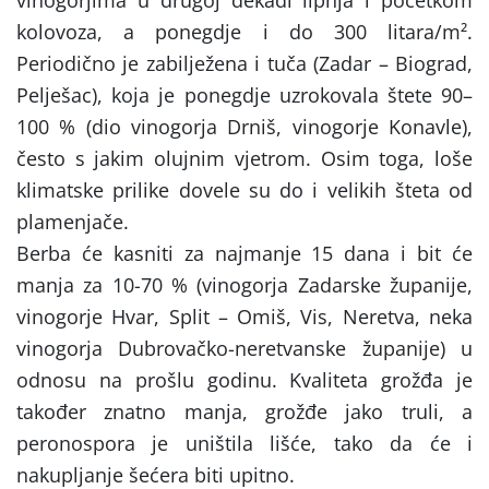
kolovoza, a ponegdje i do 300 litara/m².
Periodično je zabilježena i tuča (Zadar – Biograd,
Pelješac), koja je ponegdje uzrokovala štete 90–
100 % (dio vinogorja Drniš, vinogorje Konavle),
često s jakim olujnim vjetrom. Osim toga, loše
klimatske prilike dovele su do i velikih šteta od
plamenjače.
Berba će kasniti za najmanje 15 dana i bit će
manja za 10-70 % (vinogorja Zadarske županije,
vinogorje Hvar, Split – Omiš, Vis, Neretva, neka
vinogorja Dubrovačko-neretvanske županije) u
odnosu na prošlu godinu. Kvaliteta grožđa je
također znatno manja, grožđe jako truli, a
peronospora je uništila lišće, tako da će i
nakupljanje šećera biti upitno.