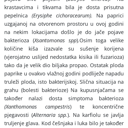
krastavcima i tikvama bila je dosta prisutna
pepelnica
(Erysiphe cichoracearum).
Na paprici
uzgajanoj na otvorenom prostoru u ovoj godini
na nekim lokacijama došlo je do jače pojave
bakterioza (
Xsantomonas spp
)
.
Osim toga velike
količine kiša izazvale su sušenje korijena
(vjerojatno uslijed nedostatka kisika ili fuzarioza)
tako da je velik dio biljaka propao. Ostatak ploda
paprike u ovakvo vlažnoj godini podliježe napadu
truleži ploda, isto bakterijskoj. Slična situacija na
grahu (bolesti bakterioze) Na kupusnjačama se
također nalazi dosta simptoma bakterioza
(Xanthomonas campestris
) te koncentrične
pjegavosti (
Alternaria spp.
). Na karfiolu se javlja
truljenje glava. Kod češnjaka i luka bilo je također