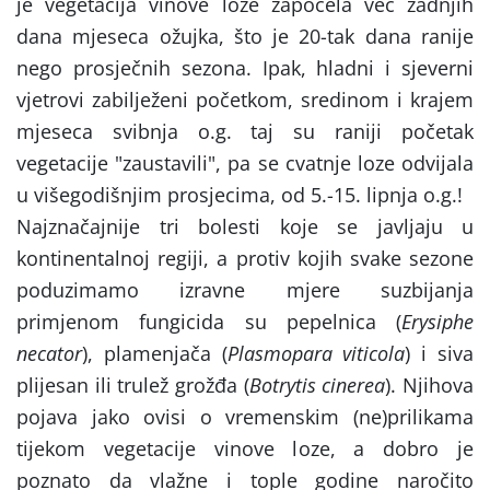
je vegetacija vinove loze započela već zadnjih
dana mjeseca ožujka, što je 20-tak dana ranije
nego prosječnih sezona. Ipak, hladni i sjeverni
vjetrovi zabilježeni početkom, sredinom i krajem
mjeseca svibnja o.g. taj su raniji početak
vegetacije "zaustavili", pa se cvatnje loze odvijala
u višegodišnjim prosjecima, od 5.-15. lipnja o.g.!
Najznačajnije tri bolesti koje se javljaju u
kontinentalnoj regiji, a protiv kojih svake sezone
poduzimamo izravne mjere suzbijanja
primjenom fungicida su pepelnica (
Erysiphe
necator
), plamenjača (
Plasmopara viticola
) i siva
plijesan ili trulež grožđa (
Botrytis cinerea
). Njihova
pojava jako ovisi o vremenskim (ne)prilikama
tijekom vegetacije vinove loze, a dobro je
poznato da vlažne i tople godine naročito