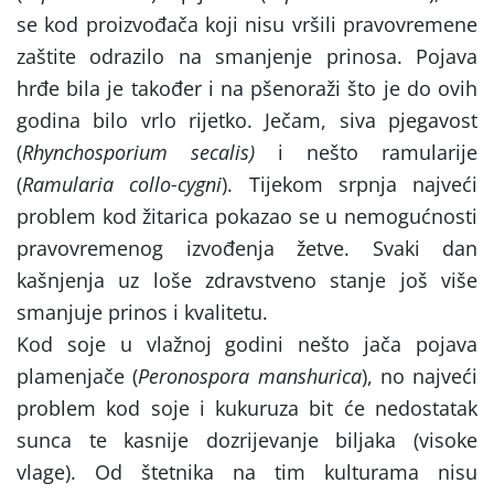
se kod proizvođača koji nisu vršili pravovremene
zaštite odrazilo na smanjenje prinosa. Pojava
hrđe bila je također i na pšenoraži što je do ovih
godina bilo vrlo rijetko. Ječam, siva pjegavost
(
Rhynchosporium secalis)
i nešto ramularije
(
Ramularia collo-cygni
). Tijekom srpnja najveći
problem kod žitarica pokazao se u nemogućnosti
pravovremenog izvođenja žetve. Svaki dan
kašnjenja uz loše zdravstveno stanje još više
smanjuje prinos i kvalitetu.
Kod soje u vlažnoj godini nešto jača pojava
plamenjače (
Peronospora manshurica
), no najveći
problem kod soje i kukuruza bit će nedostatak
sunca te kasnije dozrijevanje biljaka (visoke
vlage). Od štetnika na tim kulturama nisu