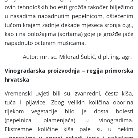
ovih tehnoloških bolesti grožđa također bilježimo
u nasadima napadnutim pepelnicom, oštećenim
tučom krajem zadnje dekade mjeseca srpnja o.g.,
kao i na položajima (sortama) gdje je grožđe jače
napadnuto
octenim mušicama.
Autor: mr. sc. Milorad Šubić, dipl. ing. agr.
Vinogradarska proizvodnja – regija primorska
hrvatska
Vremenski uvjeti bili su izvanredni, česta kiša,
tuča i pijavice.
Zbog velikih količina oborina
tijekom vegetacije bilo je dosta bolesti
(pepelnica, plamenjača) u vinogradima.
Ekstremne količine kiša pale su u nekim
vinogorjima u drugoj dekadi lipnja i početkom