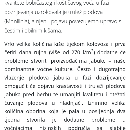
kvalitete bobičastog i koštičavog voća u fazi
dozrijevanja uzrokovala je trulež plodova
(Monilinia), a njenu pojavu povezujemo upravo s
čestim i obilnim kišama.
Vrlo velika količina kiše tijekom kolovoza i prva
2
četiri dana rujna (više od 270 l/m
) dodatne će
probleme stvoriti proizvođačima jabuke – naše
dominantne voćne kulture. Često i dugotrajno
vlaženje plodova jabuka u fazi dozrijevanje
omogućit će pojavu krastavosti i truleži plodova
jabuka pred berbu te umanjiti kvalitetu i otežati
čuvanje plodova u hladnjači. Iznimno velika
količina oborina koja je pala u posljednja dva
tjedna stvorila je dodatne probleme u
voćnjacima nizinskih područja sa slabije