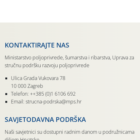
prazne ambalaže isključivo ovih tvrtki: AGROCHEM-MAKS,
AGRONOM, ALBAUGH TKI* (PINUS […]
KONTAKTIRAJTE NAS
Ministarstvo poljoprivrede, šumarstva i ribarstva, Uprava za
stručnu podršku razvoju poljoprivrede
Ulica Grada Vukovara 78
10 000 Zagreb
Telefon: ++385 (0)1 6106 692
Email: strucna-podrska@mps.hr
SAVJETODAVNA PODRŠKA
Naši savjetnici su dostupni radnim danom u podružnicama
diljem Hrvatske.