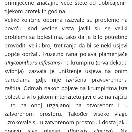
primijećene značajno veće štete od uobičajenih
tijekom proteklih godina.
Velike količine oborina izazvale su probleme na
povrću. Kod većine vrsta javili su se veliki
problemi sa bolestima, tako da je bilo potrebno
provoditi velik broj tretiranja da bi se neki usjevi
uopće održali. Izuzetno rana pojava plamenjače
(
Phytophthora infestans
) na krumpiru (prva dekada
svibnja) izazvala je uništenje usjeva na onim
parcelama gdje nije izvršena pravovremena
zaštita. Odmah nakon pojave na krumpirima ista
bolest u vrlo jakom intenzitetu javile se na rajčici
i to na onoj uzgajanoj na otvorenom i u
zatvorenom prostoru. Također visoke vlage
uzrokovale su u zatvorenom prostoru i dosta jaku
pojavu sive plijesni (
Botrytis cinerea
). Na