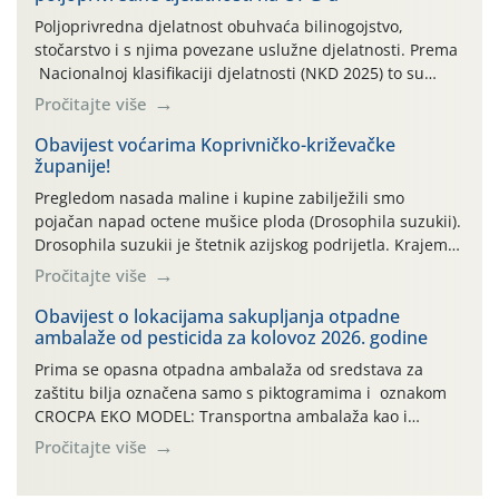
Poljoprivredna djelatnost obuhvaća bilinogojstvo,
stočarstvo i s njima povezane uslužne djelatnosti. Prema
Nacionalnoj klasifikaciji djelatnosti (NKD 2025) to su
skupne 01.1, 01.2, 01.3, 01.4, 01.5 i 01.6. Djelatnost
Pročitajte više
prerade poljoprivrednih proizvoda je svako djelovanje na
poljoprivredni proizvod čiji je rezultat proizvod koji
Obavijest voćarima Koprivničko-križevačke
županije!
također može biti poljoprivredni proizvod poput npr.
maslinovog ulja, bučinog ulja, vino od […]
Pregledom nasada maline i kupine zabilježili smo
pojačan napad octene mušice ploda (Drosophila suzukii).
Drosophila suzukii je štetnik azijskog podrijetla. Krajem
2010. godine prvi puta je registriran u Hrvatskoj, a u
Pročitajte više
rujnu 2016. godine na našem su području zabilježene
gospodarski važne štete. Riječ je o štetniku vrlo sličnom
Obavijest o lokacijama sakupljanja otpadne
ambalaže od pesticida za kolovoz 2026. godine
dobro poznatoj vinskoj mušici, no za razliku […]
Prima se opasna otpadna ambalaža od sredstava za
zaštitu bilja označena samo s piktogramima i oznakom
CROCPA EKO MODEL: Transportna ambalaža kao i
ambalaža drugih proizvoda koji nisu sredstva za zaštitu
Pročitajte više
bilja (npr. ambalaža od mineralnih gnojiva,) se ne
prihvaća. Korisnicima je osiguran besplatni povrat