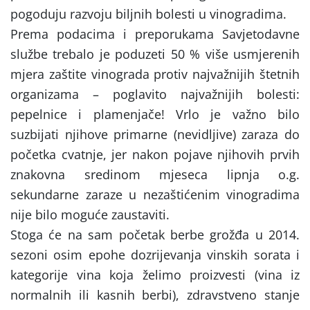
pogoduju razvoju biljnih bolesti u vinogradima.
Prema podacima i preporukama Savjetodavne
službe trebalo je poduzeti 50 % više usmjerenih
mjera zaštite vinograda protiv najvažnijih štetnih
organizama – poglavito najvažnijih bolesti:
pepelnice i plamenjače! Vrlo je važno bilo
suzbijati njihove primarne (nevidljive) zaraza do
početka cvatnje, jer nakon pojave njihovih prvih
znakovna sredinom mjeseca lipnja o.g.
sekundarne zaraze u nezaštićenim vinogradima
nije bilo moguće zaustaviti.
Stoga će na sam početak berbe grožđa u 2014.
sezoni osim epohe dozrijevanja vinskih sorata i
kategorije vina koja želimo proizvesti (vina iz
normalnih ili kasnih berbi), zdravstveno stanje