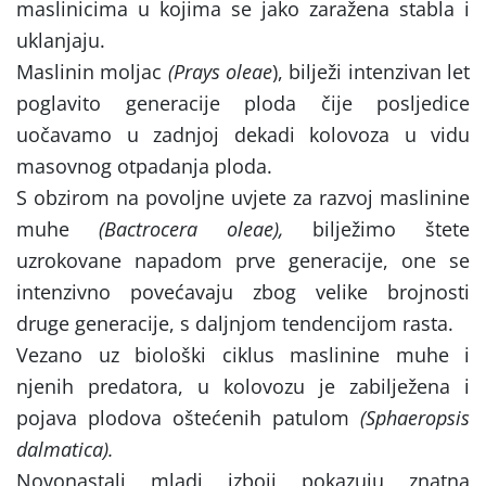
maslinicima u kojima se jako zaražena stabla i
uklanjaju.
Maslinin moljac
(Prays oleae
), bilježi intenzivan let
poglavito generacije ploda čije posljedice
uočavamo u zadnjoj dekadi kolovoza u vidu
masovnog otpadanja ploda.
S obzirom na povoljne uvjete za razvoj maslinine
muhe
(Bactrocera oleae),
bilježimo štete
uzrokovane napadom prve generacije, one se
intenzivno povećavaju zbog velike brojnosti
druge generacije, s daljnjom tendencijom rasta.
Vezano uz biološki ciklus maslinine muhe i
njenih predatora, u kolovozu je zabilježena i
pojava plodova oštećenih patulom
(Sphaeropsis
dalmatica).
Novonastali mladi izboji pokazuju znatna