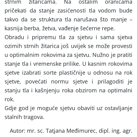
strnim žitaricama. Na ostalim oranicama
pričekati da stanje zasićenosti tla vodom bude
takvo da se struktura tla narušava što manje –
kasnija berba, žetva, vađenje šećerne repe.
Obradu i pripremu tla za sjetvu i sama sjetva
ozimih strnih žitarica još uvijek se može provesti
u optimalnim rokovima za sjetvu. Nužno je pratiti
stanje tla i vremenske prilike. U kasnim rokovima
sjetve izabrati sorte plastičnije u odnosu na rok
sjetve, povećati normu sjetve i prilagoditi je
stanju tla i kašnjenju roka obzirom na optimalni
rok.
Gdje god je moguće sjetvu obaviti uz ostavljanje
stalnih tragova.
Autor: mr. sc. Tatjana Međimurec, dipl. ing. agr.