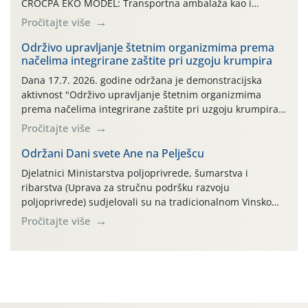
CROCPA EKO MODEL: Transportna ambalaža kao i
ambalaža drugih proizvoda koji nisu sredstva za zaštitu
Pročitajte više
bilja (npr. ambalaža od mineralnih gnojiva,) se ne
prihvaća. Korisnicima je osiguran besplatni povrat
Održivo upravljanje štetnim organizmima prema
načelima integrirane zaštite pri uzgoju krumpira
prazne ambalaže isključivo ovih tvrtki: AGROCHEM-MAKS,
AGRONOM, ALBAUGH TKI* (PINUS […]
Dana 17.7. 2026. godine održana je demonstracijska
aktivnost "Održivo upravljanje štetnim organizmima
prema načelima integrirane zaštite pri uzgoju krumpira"
na pokusnom polju "Poredje", kraj naselja Belica (ARKOD
Pročitajte više
parcela ID 2445031) (središnji dio Međimurske županije).
Održani Dani svete Ane na Pelješcu
Djelatnici Ministarstva poljoprivrede, šumarstva i
ribarstva (Uprava za stručnu podršku razvoju
poljoprivrede) sudjelovali su na tradicionalnom Vinskom
forumu, održanom 24.07.2026. godine u Domu vinarske
Pročitajte više
tradicije u Putnikovićima na poluotoku Pelješcu, u
organizaciji PZ Putniković, Zadružni savez Dalmacije,
Udruga Dalmika i općina Ston. Manifestacija, koja se već
sedmu godinu zaredom održava u sklopu proslave Dana
svete […]