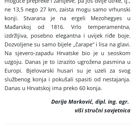
moguće prepreke i zahtjeve, pa još dvije utrke, tj.,
ne 13,5 nego 27 km, zaista mogu samo vrhunski
konji. Stvarana je na ergeli Mezohegyes u
Mađarskoj od 1816. Vrlo temperamentna,
izdržljiva, posebno elegantna i uvijek riđe boje.
Dozvoljene su samo bijele „čarape“ i lisa na glavi.
Na sjevero-zapadu Hrvatske bio je u seoskom
uzgoju. Danas je to izrazito ugrožena pasmina u
Europi. Bjelovarski husari su je uzeli za svog
službenog konja i pokušali spasiti od nestajanja.
Danas u Hrvatskoj ima preko 60 konja.
Darija Marković, dipl. ing. agr.
viši stručni savjetnica
Post