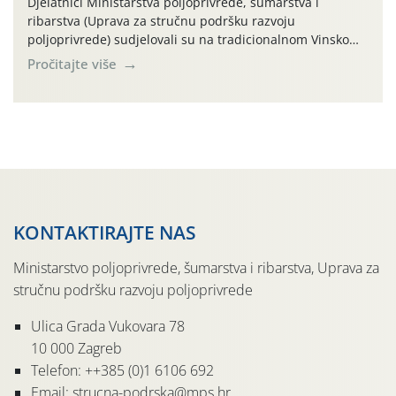
Djelatnici Ministarstva poljoprivrede, šumarstva i
ribarstva (Uprava za stručnu podršku razvoju
poljoprivrede) sudjelovali su na tradicionalnom Vinskom
forumu, održanom 24.07.2026. godine u Domu vinarske
Pročitajte više
tradicije u Putnikovićima na poluotoku Pelješcu, u
organizaciji PZ Putniković, Zadružni savez Dalmacije,
Udruga Dalmika i općina Ston. Manifestacija, koja se već
sedmu godinu zaredom održava u sklopu proslave Dana
svete […]
KONTAKTIRAJTE NAS
Ministarstvo poljoprivrede, šumarstva i ribarstva, Uprava za
stručnu podršku razvoju poljoprivrede
Ulica Grada Vukovara 78
10 000 Zagreb
Telefon: ++385 (0)1 6106 692
Email: strucna-podrska@mps.hr