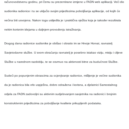
računovodstvenu godinu, pri čemu su prezentirane izmjene u FADN web aplikaciji. Veći dio
sudionika radionice i tu se uključio svojim prijedlozima poboljšanja aplikacije, od kojih će
većina biti usvojena. Nakon toga uslijedila je i praktična vježba koja je također rezultirala
nekim korisnim idejama u daljnjem provođenju istraživanja.
Drugog dana radionice sudionike je obišao i obratio im se Hrvoje Horvat, ravnatelj
Savjetodavne službe. U svom obraćanju ravnatelj je posebno istakao viziju, misiju i ciljeve
Službe u narednom razdoblju, te se osvrnuo na aktivnosti bitne za budućnost Službe.
Sudeći po popunjenim obrascima za ocjenjivanje radionice, mišljenje je većine sudionika
da je radionica bila vrlo uspješna, dobro odrađena i korisna, a djelatnici Samostalnog
odjela za FADN zadovoljni su aktivnim sudjelovanjem savjetnika na radionici i brojnim
konstruktivnim prijedlozima za poboljšanje kvalitete prikupljenih podataka.