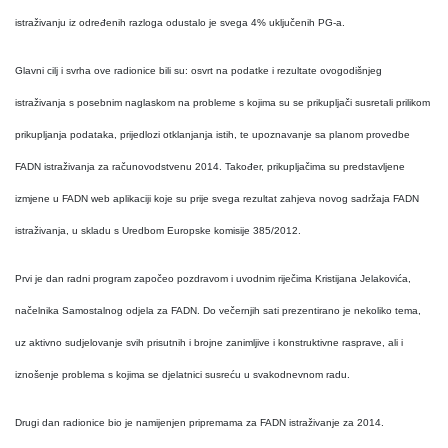
istraživanju iz određenih razloga odustalo je svega 4% uključenih PG-a.
Glavni cilj i svrha ove radionice bili su: osvrt na podatke i rezultate ovogodišnjeg
istraživanja s posebnim naglaskom na probleme s kojima su se prikupljači susretali prilikom
prikupljanja podataka, prijedlozi otklanjanja istih, te upoznavanje sa planom provedbe
FADN istraživanja za računovodstvenu 2014. Također, prikupljačima su predstavljene
izmjene u FADN web aplikaciji koje su prije svega rezultat zahjeva novog sadržaja FADN
istraživanja, u skladu s Uredbom Europske komisije 385/2012.
Prvi je dan radni program započeo pozdravom i uvodnim riječima Kristijana Jelakovića,
načelnika Samostalnog odjela za FADN. Do večernjih sati prezentirano je nekoliko tema,
uz aktivno sudjelovanje svih prisutnih i brojne zanimljive i konstruktivne rasprave, ali i
iznošenje problema s kojima se djelatnici susreću u svakodnevnom radu.
Drugi dan radionice bio je namijenjen pripremama za FADN istraživanje za 2014.