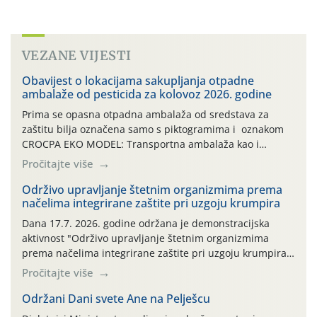
VEZANE VIJESTI
Obavijest o lokacijama sakupljanja otpadne
ambalaže od pesticida za kolovoz 2026. godine
Prima se opasna otpadna ambalaža od sredstava za
zaštitu bilja označena samo s piktogramima i oznakom
CROCPA EKO MODEL: Transportna ambalaža kao i
ambalaža drugih proizvoda koji nisu sredstva za zaštitu
Pročitajte više
bilja (npr. ambalaža od mineralnih gnojiva,) se ne
prihvaća. Korisnicima je osiguran besplatni povrat
Održivo upravljanje štetnim organizmima prema
načelima integrirane zaštite pri uzgoju krumpira
prazne ambalaže isključivo ovih tvrtki: AGROCHEM-MAKS,
AGRONOM, ALBAUGH TKI* (PINUS […]
Dana 17.7. 2026. godine održana je demonstracijska
aktivnost "Održivo upravljanje štetnim organizmima
prema načelima integrirane zaštite pri uzgoju krumpira"
na pokusnom polju "Poredje", kraj naselja Belica (ARKOD
Pročitajte više
parcela ID 2445031) (središnji dio Međimurske županije).
Održani Dani svete Ane na Pelješcu