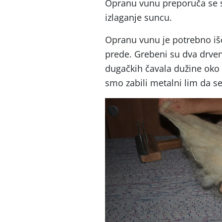
Opranu vunu preporuča se su
izlaganje suncu.
Opranu vunu je potrebno išč
prede. Grebeni su dva drve
dugačkih čavala dužine oko
smo zabili metalni lim da se 