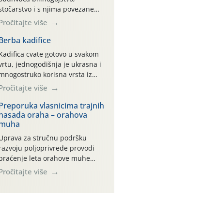
stočarstvo i s njima povezane
uslužne djelatnosti. Prema
Pročitajte više
Nacionalnoj klasifikaciji
djelatnosti (NKD 2025) to su
Berba kadifice
skupne 01.1, 01.2, 01.3, 01.4,
Kadifica cvate gotovo u svakom
01.5 i 01.6. Djelatnost prerade
vrtu, jednogodišnja je ukrasna i
poljoprivrednih proizvoda je
mnogostruko korisna vrsta iz
svako djelovanje na
roda Tagetes.
Pročitajte više
poljoprivredni proizvod čiji je
rezultat proizvod koji također
Preporuka vlasnicima trajnih
može biti poljoprivredni proizvod
nasada oraha – orahova
poput npr. maslinovog ulja,
muha
bučinog ulja, vino od […]
Uprava za stručnu podršku
razvoju poljoprivrede provodi
praćenje leta orahove muhe
pomoću žutih ljepljivih ploča i
Pročitajte više
elektronskih lovki.