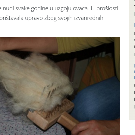
e nudi svake godine u uzgoju ovaca. U prošlosti
iskorištavala upravo zbog svojih izvanrednih