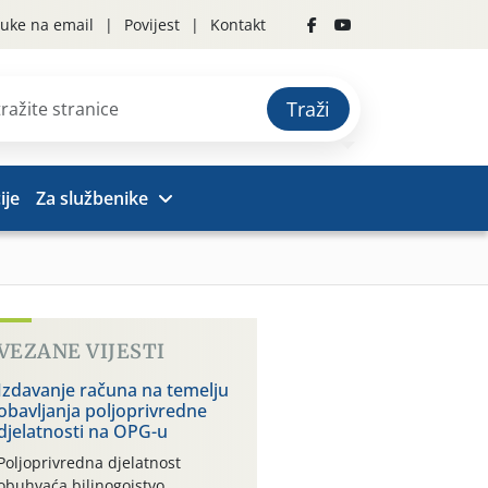
uke na email
Povijest
Kontakt
Traži
ije
Za službenike
VEZANE VIJESTI
Izdavanje računa na temelju
obavljanja poljoprivredne
djelatnosti na OPG-u
Poljoprivredna djelatnost
obuhvaća bilinogojstvo,