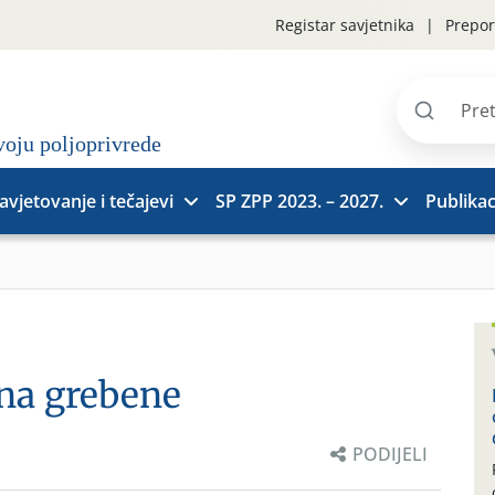
Registar savjetnika
Prepor
Pretraži
stranice
avjetovanje i tečajevi
SP ZPP 2023. – 2027.
Publikac
 na grebene
PODIJELI