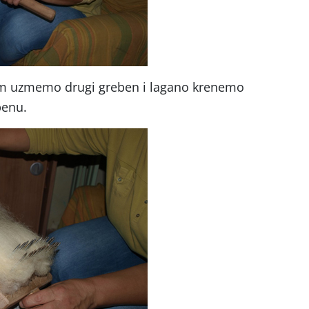
om uzmemo drugi greben i lagano krenemo
benu.