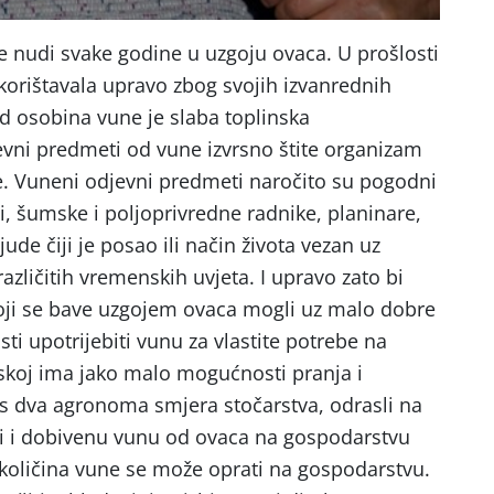
e nudi svake godine u uzgoju ovaca. U prošlosti
iskorištavala upravo zbog svojih izvanrednih
od osobina vune je slaba toplinska
jevni predmeti od vune izvrsno štite organizam
ne. Vuneni odjevni predmeti naročito su pogodni
di, šumske i poljoprivredne radnike, planinare,
ljude čiji je posao ili način života vezan uz
zličitih vremenskih uvjeta. I upravo zato bi
ji se bave uzgojem ovaca mogli uz malo dobre
osti upotrijebiti vunu za vlastite potrebe na
skoj ima jako malo mogućnosti pranja i
s dva agronoma smjera stočarstva, odrasli na
ati i dobivenu vunu od ovaca na gospodarstvu
a količina vune se može oprati na gospodarstvu.