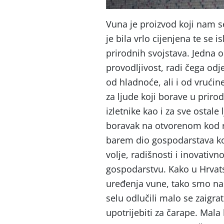
Vuna je proizvod koji nam s
je bila vrlo cijenjena te se 
prirodnih svojstava. Jedna 
provodljivost, radi čega od
od hladnoće, ali i od vrući
za ljude koji borave u priro
izletnike kao i za sve ostale 
boravak na otvorenom kod ra
barem dio gospodarstava ko
volje, radišnosti i inovativn
gospodarstvu. Kako u Hrvat
uređenja vune, tako smo na
selu odlučili malo se zaigr
upotrijebiti za čarape. Mal