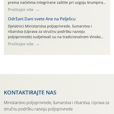
prema načelima integrirane zaštite pri uzgoju krumpira"
na pokusnom polju "Poredje", kraj naselja Belica (ARKOD
Pročitajte više
parcela ID 2445031) (središnji dio Međimurske županije).
Održani Dani svete Ane na Pelješcu
Djelatnici Ministarstva poljoprivrede, šumarstva i
ribarstva (Uprava za stručnu podršku razvoju
poljoprivrede) sudjelovali su na tradicionalnom Vinskom
forumu, održanom 24.07.2026. godine u Domu vinarske
Pročitajte više
tradicije u Putnikovićima na poluotoku Pelješcu, u
organizaciji PZ Putniković, Zadružni savez Dalmacije,
Udruga Dalmika i općina Ston. Manifestacija, koja se već
sedmu godinu zaredom održava u sklopu proslave Dana
svete […]
KONTAKTIRAJTE NAS
Ministarstvo poljoprivrede, šumarstva i ribarstva, Uprava za
stručnu podršku razvoju poljoprivrede