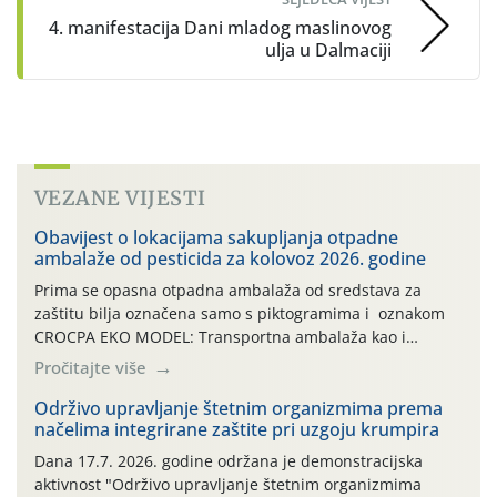
4. manifestacija Dani mladog maslinovog
ulja u Dalmaciji
VEZANE VIJESTI
Obavijest o lokacijama sakupljanja otpadne
ambalaže od pesticida za kolovoz 2026. godine
Prima se opasna otpadna ambalaža od sredstava za
zaštitu bilja označena samo s piktogramima i oznakom
CROCPA EKO MODEL: Transportna ambalaža kao i
ambalaža drugih proizvoda koji nisu sredstva za zaštitu
Pročitajte više
bilja (npr. ambalaža od mineralnih gnojiva,) se ne
prihvaća. Korisnicima je osiguran besplatni povrat
Održivo upravljanje štetnim organizmima prema
načelima integrirane zaštite pri uzgoju krumpira
prazne ambalaže isključivo ovih tvrtki: AGROCHEM-MAKS,
AGRONOM, ALBAUGH TKI* (PINUS […]
Dana 17.7. 2026. godine održana je demonstracijska
aktivnost "Održivo upravljanje štetnim organizmima