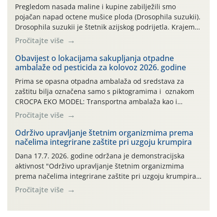
Pregledom nasada maline i kupine zabilježili smo
pojačan napad octene mušice ploda (Drosophila suzukii).
Drosophila suzukii je štetnik azijskog podrijetla. Krajem
2010. godine prvi puta je registriran u Hrvatskoj, a u
Pročitajte više
rujnu 2016. godine na našem su području zabilježene
gospodarski važne štete. Riječ je o štetniku vrlo sličnom
Obavijest o lokacijama sakupljanja otpadne
ambalaže od pesticida za kolovoz 2026. godine
dobro poznatoj vinskoj mušici, no za razliku […]
Prima se opasna otpadna ambalaža od sredstava za
zaštitu bilja označena samo s piktogramima i oznakom
CROCPA EKO MODEL: Transportna ambalaža kao i
ambalaža drugih proizvoda koji nisu sredstva za zaštitu
Pročitajte više
bilja (npr. ambalaža od mineralnih gnojiva,) se ne
prihvaća. Korisnicima je osiguran besplatni povrat
Održivo upravljanje štetnim organizmima prema
načelima integrirane zaštite pri uzgoju krumpira
prazne ambalaže isključivo ovih tvrtki: AGROCHEM-MAKS,
AGRONOM, ALBAUGH TKI* (PINUS […]
Dana 17.7. 2026. godine održana je demonstracijska
aktivnost "Održivo upravljanje štetnim organizmima
prema načelima integrirane zaštite pri uzgoju krumpira"
na pokusnom polju "Poredje", kraj naselja Belica (ARKOD
Pročitajte više
parcela ID 2445031) (središnji dio Međimurske županije).