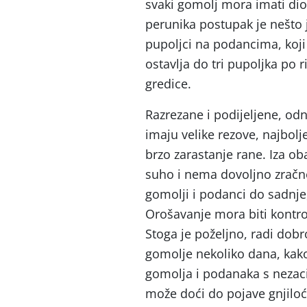
svaki gomolj mora imati dio
perunika postupak je nešto j
pupoljci na podancima, koji
ostavlja do tri pupoljka po 
gredice.
Razrezane i podijeljene, o
imaju velike rezove, najbolj
brzo zarastanje rane. Iza o
suho i nema dovoljno zračn
gomolji i podanci do sadnje, 
Orošavanje mora biti kontrol
Stoga je poželjno, radi dobr
gomolje nekoliko dana, kako 
gomolja i podanaka s nezaci
može doći do pojave gnjiloć