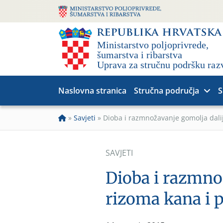
Naslovna stranica
Stručna područja
S
»
Savjeti
»
Dioba i razmnožavanje gomolja dalij
SAVJETI
Dioba i razmnož
rizoma kana i 