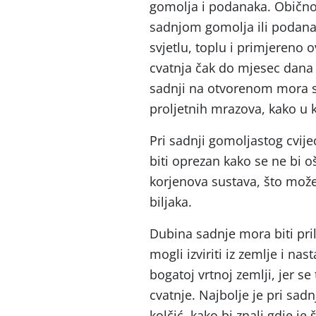
gomolja i podanaka. Obično s
sadnjom gomolja ili podanak
svjetlu, toplu i primjereno 
cvatnja čak do mjesec dana
sadnji na otvorenom mora se
proljetnih mrazova, kako u 
Pri sadnji gomoljastog cvije
biti oprezan kako se ne bi oš
korjenova sustava, što može
biljaka.
Dubina sadnje mora biti pri
mogli izviriti iz zemlje i na
bogatoj vrtnoj zemlji, jer s
cvatnje. Najbolje je pri sadn
kolčić, kako bi znali gdje je