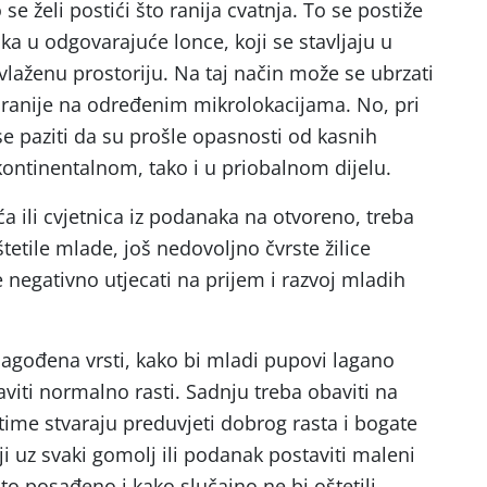
e želi postići što ranija cvatnja. To se postiže
a u odgovarajuće lonce, koji se stavljaju u
ovlaženu prostoriju. Na taj način može se ubrzati
 ranije na određenim mikrolokacijama. No, pri
 paziti da su prošle opasnosti od kasnih
kontinentalnom, tako i u priobalnom dijelu.
ća ili cvjetnica iz podanaka na otvoreno, treba
tetile mlade, još nedovoljno čvrste žilice
 negativno utjecati na prijem i razvoj mladih
lagođena vrsti, kako bi mladi pupovi lagano
staviti normalno rasti. Sadnju treba obaviti na
e time stvaraju preduvjeti dobrog rasta i bogate
ji uz svaki gomolj ili podanak postaviti maleni
 što posađeno i kako slučajno ne bi oštetili