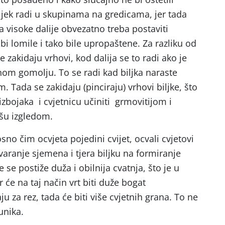
ijek radi u skupinama na gredicama, jer tada
Za visoke dalije obvezatno treba postaviti
 bi lomile i tako bile upropaštene. Za razliku od
 zakidaju vrhovi, kod dalija se to radi ako je
nom gomolju. To se radi kad biljka naraste
m. Tada se zakidaju (pinciraju) vrhovi biljke, što
 izbojaka i cvjetnicu učiniti grmovitijom i
pšu izgledom.
o čim ocvjeta pojedini cvijet, ocvali cvjetovi
tvaranje sjemena i tjera biljku na formiranje
 se postiže duža i obilnija cvatnja, što je u
r će na taj način vrt biti duže bogat
u za rez, tada će biti više cvjetnih grana. To ne
unika.