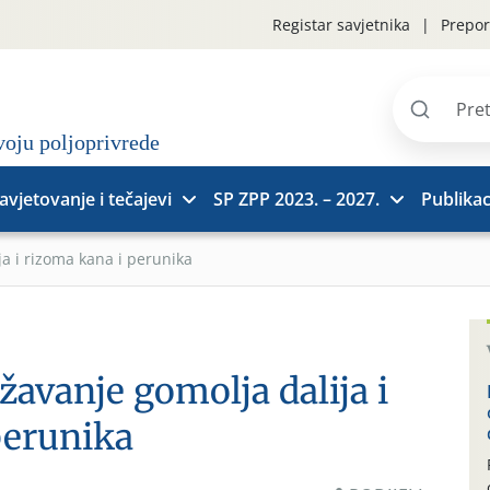
Registar savjetnika
Prepor
Pretraži
stranice
avjetovanje i tečajevi
SP ZPP 2023. – 2027.
Publikac
a i rizoma kana i perunika
avanje gomolja dalija i
perunika