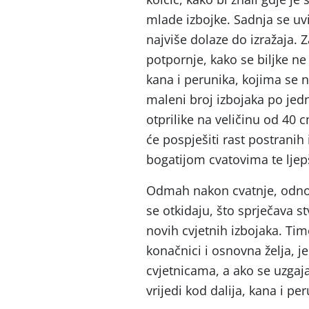
mlade izbojke. Sadnja se uv
najviše dolaze do izražaja. 
potpornje, kako se biljke ne
kana i perunika, kojima se ne
maleni broj izbojaka po jed
otprilike na veličinu od 40 c
će pospješiti rast postranih
bogatijom cvatovima te lje
Odmah nakon cvatnje, odnosn
se otkidaju, što sprječava s
novih cvjetnih izbojaka. Time
konačnici i osnovna želja, je
cvjetnicama, a ako se uzgajaj
vrijedi kod dalija, kana i per