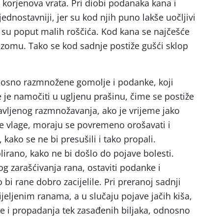
 korjenova vrata. Pri diobi podanaka kana i
ednostavniji, jer su kod njih puno lakše uočljivi
 su poput malih roščića. Kod kana se najčešće
rizomu. Tako se kod sadnje postiže gušći sklop
dnosno razmnožene gomolje i podanke, koji
e je namočiti u ugljenu prašinu, čime se postiže
bavljenog razmnožavanja, ako je vrijeme jako
e vlage, moraju se povremeno orošavati i
kako se ne bi presušili i tako propali.
irano, kako ne bi došlo do pojave bolesti.
og zarašćivanja rana, ostaviti podanke i
bi rane dobro zacijelile. Pri preranoj sadnji
jeljenim ranama, a u slučaju pojave jačih kiša,
e i propadanja tek zasađenih biljaka, odnosno