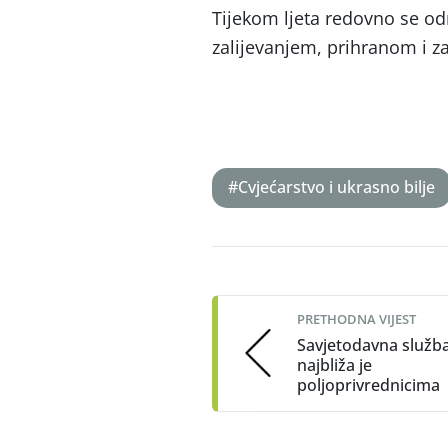
Tijekom ljeta redovno se od
zalijevanjem, prihranom i z
#Cvjećarstvo i ukrasno bilje
Post
navigation
PRETHODNA VIJEST
Savjetodavna služb
najbliža je
poljoprivrednicima