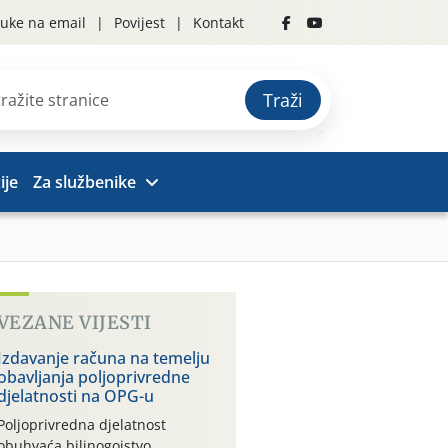
uke na email
Povijest
Kontakt
Traži
ije
Za službenike
VEZANE VIJESTI
Izdavanje računa na temelju
obavljanja poljoprivredne
djelatnosti na OPG-u
Poljoprivredna djelatnost
obuhvaća bilinogojstvo,