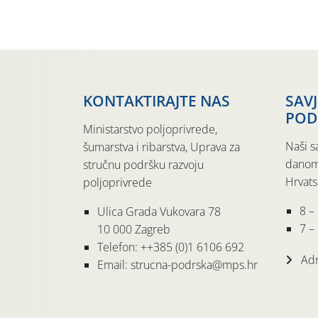
KONTAKTIRAJTE NAS
SAV
POD
Ministarstvo poljoprivrede,
Naši s
šumarstva i ribarstva, Uprava za
danom
stručnu podršku razvoju
Hrvats
poljoprivrede
8 –
Ulica Grada Vukovara 78
7 – 
10 000 Zagreb
Telefon: ++385 (0)1 6106 692
Adr
Email: strucna-podrska@mps.hr