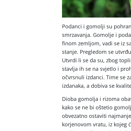
Podanci i gomolji su pohran
smrzavanja. Gomolje i podan
finom zemljom, vadi se iz s
stanje. Pregledom se utvrđuj
Utvrdi li se da su, zbog topli
stavlja ih se na svjetlo i p
očvrsnuli izdanci. Time se za
izdanaka, a dobiva se kvalit
Dioba gomolja i rizoma obav
kako se ne bi oštetio gomolj
obvezatno ostaviti najmanje 
korjenovom vratu, iz kojeg ć