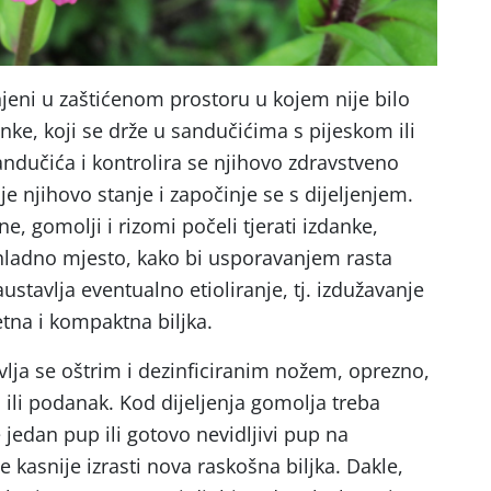
jeni u zaštićenom prostoru u kojem nije bilo
ke, koji se drže u sandučićima s pijeskom ili
andučića i kontrolira se njihovo zdravstveno
e njihovo stanje i započinje se s dijeljenjem.
ne, gomolji i rizomi počeli tjerati izdanke,
rohladno mjesto, kako bi usporavanjem rasta
ustavlja eventualno etioliranje, tj. izdužavanje
etna i kompaktna biljka.
lja se oštrim i dezinficiranim nožem, oprezno,
 ili podanak. Kod dijeljenja gomolja treba
jedan pup ili gotovo nevidljivi pup na
e kasnije izrasti nova raskošna biljka. Dakle,