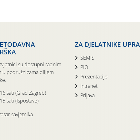
JETODAVNA
ZA DJELATNIKE UPR
RŠKA
SEMIS
avjetnici su dostupni radnim
PIO
 u podružnicama diljem
Prezentacije
ke.
Intranet
 16 sati (Grad Zagreb)
Prijava
15 sati (Ispostave)
esar savjetnika