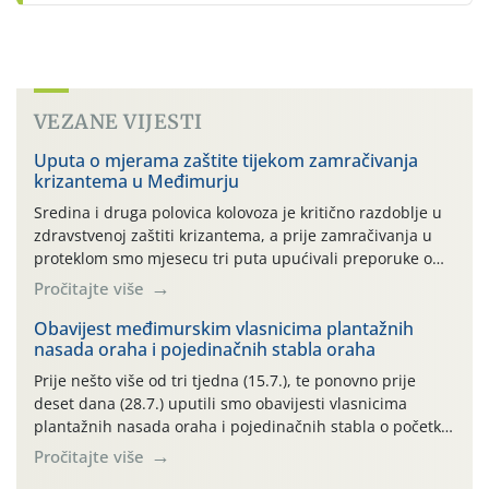
VEZANE VIJESTI
Uputa o mjerama zaštite tijekom zamračivanja
krizantema u Međimurju
Sredina i druga polovica kolovoza je kritično razdoblje u
zdravstvenoj zaštiti krizantema, a prije zamračivanja u
proteklom smo mjesecu tri puta upućivali preporuke o
preventivnim mjerama zaštite krizantema od najčešćih
Pročitajte više
uzročnika bolesti, štetnika i fito-fagnih grinja (23.7., 14.7.,
06.7.)! Na početku ovog mjeseca je zabilježeno je
Obavijest međimurskim vlasnicima plantažnih
nasada oraha i pojedinačnih stabla oraha
povijesno i ekstremno vruće meteorološko razdoblje, uz
najviše temperature […]
Prije nešto više od tri tjedna (15.7.), te ponovno prije
deset dana (28.7.) uputili smo obavijesti vlasnicima
plantažnih nasada oraha i pojedinačnih stabla o početku
leta i ovogodišnjoj potrebi usmjerenog suzbijanja
Pročitajte više
orahove muhe (Rhagoletis completa)! Već dvanaest dana