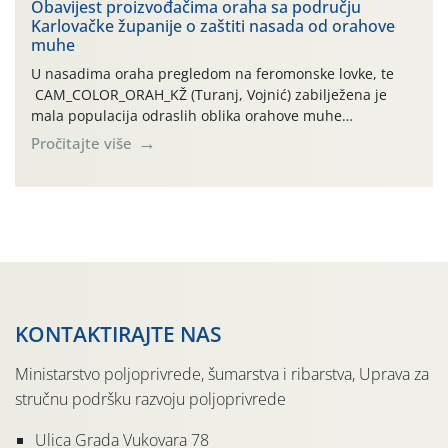
traje drugi ovogodišnji “toplinski udar”, koji naročito
Obavijest proizvođačima oraha sa području
Karlovačke županije o zaštiti nasada od orahove
izražen zadnja šest dana (31.7.-05.8.), jer najviše
muhe
temperature zraka svakodnevno […]
U nasadima oraha pregledom na feromonske lovke, te
CAM_COLOR_ORAH_KŽ (Turanj, Vojnić) zabilježena je
mala populacija odraslih oblika orahove muhe
(Rhagoletis completa). Niska brojnost može se objasniti
Pročitajte više
činjenicom da je riječ o mladim nasadima s vrlo malim
urodom, što je povezano i s manjim brojem prezimjelih
jedinki. U starijim nasadima, na žutim ljepljivim Rebell
pločama s […]
KONTAKTIRAJTE NAS
Ministarstvo poljoprivrede, šumarstva i ribarstva, Uprava za
stručnu podršku razvoju poljoprivrede
Ulica Grada Vukovara 78