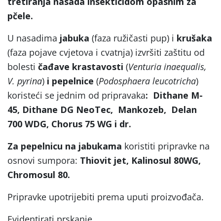
tretiranja nasada insekticidom opasnim za
pčele.
U nasadima
jabuka
(faza ružičasti pup) i
krušaka
(faza pojave cvjetova i cvatnja) izvršiti zaštitu od
bolesti
čađave krastavosti
(
Venturia inaequalis,
V. pyrina
)
i pepelnice
(
Podosphaera leucotricha
)
koristeći se jednim od pripravaka
: Dithane M-
45, Dithane DG NeoTec, Mankozeb, Delan
700 WDG, Chorus 75 WG i dr.
Za pepelnicu na jabukama
koristiti pripravke na
osnovi sumpora:
Thiovit jet, Kalinosul 80WG,
Chromosul 80.
Pripravke upotrijebiti prema uputi proizvođača.
Evidentirati prskanje.