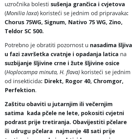
uzročnika bolesti
sušenja grančica i cvjetova
(
Monilia laxa
) koristeći se jednim od pripravaka
:
Chorus 75WG, Signum, Nativo 75 WG, Zino,
Teldor SC 500.
Potrebno je obratiti pozornost u
nasadima šljiva
u fazi završetka cvatnje i opadanja latica
na
suzbijanje šljivine crne i žute šljivine osice
(
Hoplocampa minuta, H. flava)
koristeći se jednim
od insekticida
: Direkt, Rogor 40, Chromgor,
Perfektion
.
Zaštitu obaviti u jutarnjim ili večernjim
satima kada pčele ne lete, pokositi cvjetni
podrast prije tretiranja. Obavijestiti pčelare
ili udrugu pčelara najmanje 48 sati prije