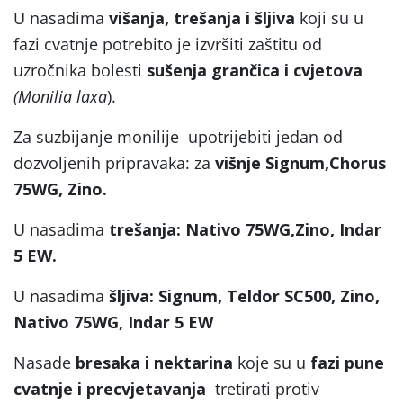
U nasadima
višanja, trešanja i šljiva
koji su u
fazi cvatnje potrebito je izvršiti zaštitu od
uzročnika bolesti
sušenja grančica i cvjetova
(Monilia laxa
).
Za suzbijanje monilije upotrijebiti jedan od
dozvoljenih pripravaka: za
višnje
Signum,Chorus
75WG, Zino.
U nasadima
trešanja: Nativo 75WG,Zino, Indar
5 EW.
U nasadima
šljiva: Signum, Teldor SC500, Zino,
Nativo 75WG, Indar 5 EW
Nasade
bresaka i nektarina
koje su u
fazi pune
cvatnje i precvjetavanja
tretirati protiv