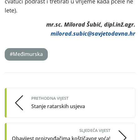
cvatući podrast i tretirati u vrijeme kada pčele ne
lete).
mr.sc. Milorad Šubić, dipl.inž.agr.
milorad.subic@savjetodavna.hr
#Međimurska
Post
navigation
PRETHODNA VIJEST
Stanje ratarskih usjeva
SLJEDEĆA VIJEST
Obavijest proizvođačima koštičavog voća!