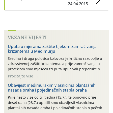
24.04.2015.
VEZANE VIJESTI
Uputa o mjerama zaštite tijekom zamračivanja
krizantema u Međimurju
Sredina i druga polovica kolovoza je kritično razdoblje u
zdravstvenoj zaštiti krizantema, a prije zamračivanja u
proteklom smo mjesecu tri puta upućivali preporuke o
preventivnim mjerama zaštite krizantema od najčešćih
Pročitajte više
uzročnika bolesti, štetnika i fito-fagnih grinja (23.7., 14.7.,
06.7.)! Na početku ovog mjeseca je zabilježeno je
Obavijest međimurskim vlasnicima plantažnih
nasada oraha i pojedinačnih stabla oraha
povijesno i ekstremno vruće meteorološko razdoblje, uz
najviše temperature […]
Prije nešto više od tri tjedna (15.7.), te ponovno prije
deset dana (28.7.) uputili smo obavijesti vlasnicima
plantažnih nasada oraha i pojedinačnih stabla o početku