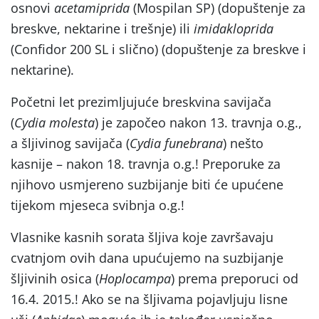
osnovi
acetamiprida
(Mospilan SP) (dopuštenje za
breskve, nektarine i trešnje) ili
imidakloprida
(Confidor 200 SL i slično) (dopuštenje za breskve i
nektarine).
Početni let prezimljujuće breskvina savijača
(
Cydia molesta
) je započeo nakon 13. travnja o.g.,
a šljivinog savijača (
Cydia funebrana
) nešto
kasnije – nakon 18. travnja o.g.! Preporuke za
njihovo usmjereno suzbijanje biti će upućene
tijekom mjeseca svibnja o.g.!
Vlasnike kasnih sorata šljiva koje završavaju
cvatnjom ovih dana upućujemo na suzbijanje
šljivinih osica (
Hoplocampa
) prema preporuci od
16.4. 2015.! Ako se na šljivama pojavljuju lisne