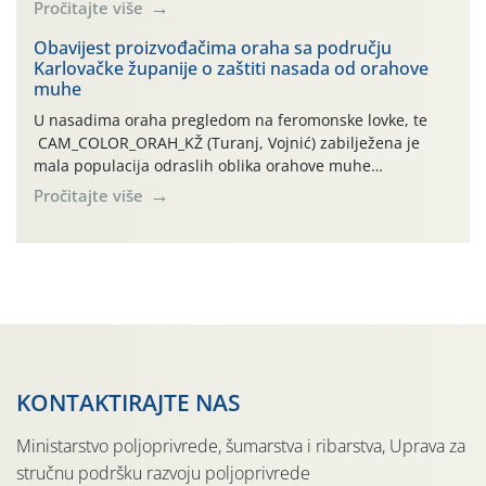
leta i ovogodišnjoj potrebi usmjerenog suzbijanja
Pročitajte više
orahove muhe (Rhagoletis completa)! Već dvanaest dana
traje drugi ovogodišnji “toplinski udar”, koji naročito
Obavijest proizvođačima oraha sa području
Karlovačke županije o zaštiti nasada od orahove
izražen zadnja šest dana (31.7.-05.8.), jer najviše
muhe
temperature zraka svakodnevno […]
U nasadima oraha pregledom na feromonske lovke, te
CAM_COLOR_ORAH_KŽ (Turanj, Vojnić) zabilježena je
mala populacija odraslih oblika orahove muhe
(Rhagoletis completa). Niska brojnost može se objasniti
Pročitajte više
činjenicom da je riječ o mladim nasadima s vrlo malim
urodom, što je povezano i s manjim brojem prezimjelih
jedinki. U starijim nasadima, na žutim ljepljivim Rebell
pločama s […]
KONTAKTIRAJTE NAS
Ministarstvo poljoprivrede, šumarstva i ribarstva, Uprava za
stručnu podršku razvoju poljoprivrede