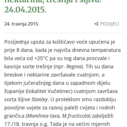
24.04.2015.
24. travnja 2015.
PODIJELI
Posljednja uputa za koštićavo voće upućena je
prije 8 dana, kada je najviša dnevna temperatura
bila veća od +25°C pa su tog dana procvale i
kasnije sorte trešnje (npr.
Regina
). Tih su dana
breskve i nektarine završavale cvatnjom, a
tijekom jučerašnjeg dana u zapadnom dijelu
županije (lokalitet Vučetinec) cvatnjom završava
sorta šljive
Stanley
. U proteklom smo razdoblju
povoljne uvjete za razvoj paleži cvijeta i rodnih
grančica (
Monilinia laxa, M.fructicola
) zabilježili
17./18. travnja o.g. Tada je na većini mjernih