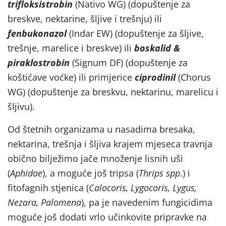
trifloksistrobin
(Nativo WG) (dopuštenje za
breskve, nektarine, šljive i trešnju) ili
fenbukonazol
(Indar EW) (dopuštenje za šljive,
trešnje, marelice i breskve) ili
boskalid &
piraklostrobin
(Signum DF) (dopuštenje za
koštićave voćke) ili primjerice
ciprodinil
(Chorus
WG) (dopuštenje za breskvu, nektarinu, marelicu i
šljivu).
Od štetnih organizama u nasadima bresaka,
nektarina, trešnja i šljiva krajem mjeseca travnja
obično bilježimo jače množenje lisnih uši
(
Aphidae
), a moguće još tripsa (
Thrips spp
.) i
fitofagnih stjenica (
Calocoris, Lygocoris, Lygus,
Nezara, Palomena
), pa je navedenim fungicidima
moguće još dodati vrlo učinkovite pripravke na