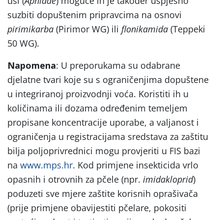
uši (
Aphidae
) moguće ih je također uspješno
suzbiti dopuštenim pripravcima na osnovi
pirimikarba
(Pirimor WG) ili
flonikamida
(Teppeki
50 WG).
Napomena
: U preporukama su odabrane
djelatne tvari koje su s ograničenjima dopuštene
u integriranoj proizvodnji voća. Koristiti ih u
količinama ili dozama određenim temeljem
propisane koncentracije uporabe, a valjanost i
ograničenja u registracijama sredstava za zaštitu
bilja poljoprivrednici mogu provjeriti u FIS bazi
na
www.mps.hr
. Kod primjene insekticida vrlo
opasnih i otrovnih za pčele (npr.
imidakloprid
)
poduzeti sve mjere zaštite korisnih oprašivača
(prije primjene obavijestiti pčelare, pokositi