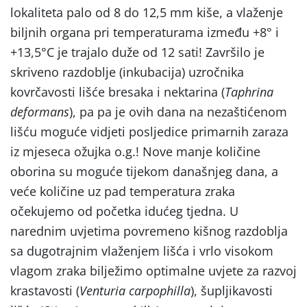
lokaliteta palo od 8 do 12,5 mm kiše, a vlaženje
biljnih organa pri temperaturama između +8° i
+13,5°C je trajalo duže od 12 sati! Završilo je
skriveno razdoblje (inkubacija) uzročnika
kovrčavosti lišće bresaka i nektarina (
Taphrina
deformans
), pa pa je ovih dana na nezaštićenom
lišću moguće vidjeti posljedice primarnih zaraza
iz mjeseca ožujka o.g.! Nove manje količine
oborina su moguće tijekom današnjeg dana, a
veće količine uz pad temperatura zraka
očekujemo od početka idućeg tjedna. U
narednim uvjetima povremeno kišnog razdoblja
sa dugotrajnim vlaženjem lišća i vrlo visokom
vlagom zraka bilježimo optimalne uvjete za razvoj
krastavosti (
Venturia carpophilla
), šupljikavosti