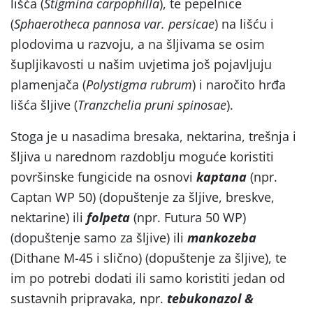
lišća (
Stigmina carpophilla
), te pepelnice
(
Sphaerotheca pannosa var. persicae
) na lišću i
plodovima u razvoju, a na šljivama se osim
šupljikavosti u našim uvjetima još pojavljuju
plamenjača (
Polystigma rubrum
) i naročito hrđa
lišća šljive (
Tranzchelia pruni spinosae
).
Stoga je u nasadima bresaka, nektarina, trešnja i
šljiva u narednom razdoblju moguće koristiti
površinske fungicide na osnovi
kaptana
(npr.
Captan WP 50) (dopuštenje za šljive, breskve,
nektarine) ili
folpeta
(npr. Futura 50 WP)
(dopuštenje samo za šljive) ili
mankozeba
(Dithane M-45 i slično) (dopuštenje za šljive), te
im po potrebi dodati ili samo koristiti jedan od
sustavnih pripravaka, npr.
tebukonazol &