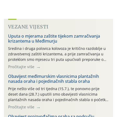
VEZANE VIJESTI
Uputa o mjerama zaštite tijekom zamračivanja
krizantema u Međimurju
Sredina i druga polovica kolovoza je kritično razdoblje u
zdravstvenoj zaštiti krizantema, a prije zamračivanja u
proteklom smo mjesecu tri puta upućivali preporuke o
preventivnim mjerama zaštite krizantema od najčešćih
Pročitajte više
uzročnika bolesti, štetnika i fito-fagnih grinja (23.7., 14.7.,
06.7.)! Na početku ovog mjeseca je zabilježeno je
Obavijest međimurskim vlasnicima plantažnih
nasada oraha i pojedinačnih stabla oraha
povijesno i ekstremno vruće meteorološko razdoblje, uz
najviše temperature […]
Prije nešto više od tri tjedna (15.7.), te ponovno prije
deset dana (28.7.) uputili smo obavijesti vlasnicima
plantažnih nasada oraha i pojedinačnih stabla o početku
leta i ovogodišnjoj potrebi usmjerenog suzbijanja
Pročitajte više
orahove muhe (Rhagoletis completa)! Već dvanaest dana
traje drugi ovogodišnji “toplinski udar”, koji naročito
Obavijest proizvođačima oraha sa području