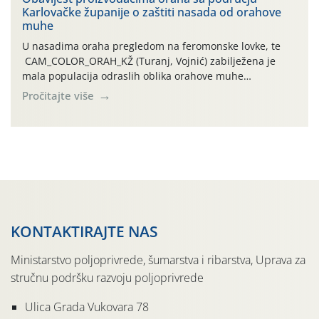
Karlovačke županije o zaštiti nasada od orahove
izražen zadnja šest dana (31.7.-05.8.), jer najviše
muhe
temperature zraka svakodnevno […]
U nasadima oraha pregledom na feromonske lovke, te
CAM_COLOR_ORAH_KŽ (Turanj, Vojnić) zabilježena je
mala populacija odraslih oblika orahove muhe
(Rhagoletis completa). Niska brojnost može se objasniti
Pročitajte više
činjenicom da je riječ o mladim nasadima s vrlo malim
urodom, što je povezano i s manjim brojem prezimjelih
jedinki. U starijim nasadima, na žutim ljepljivim Rebell
pločama s […]
KONTAKTIRAJTE NAS
Ministarstvo poljoprivrede, šumarstva i ribarstva, Uprava za
stručnu podršku razvoju poljoprivrede
Ulica Grada Vukovara 78