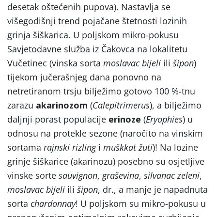
desetak oštećenih pupova). Nastavlja se
višegodišnji trend pojačane štetnosti lozinih
grinja šiškarica. U poljskom mikro-pokusu
Savjetodavne služba iz Čakovca na lokalitetu
Vučetinec (vinska sorta
moslavac bijeli
ili
šipon
)
tijekom jučerašnjeg dana ponovno na
netretiranom trsju bilježimo gotovo 100 %-tnu
zarazu
akarinozom
(
Calepitrimerus
), a bilježimo
daljnji porast populacije
erinoze
(
Eryophies
) u
odnosu na protekle sezone (naročito na vinskim
sortama
rajnski rizling
i
muškkat žuti
)! Na lozine
grinje šiškarice (akarinozu) posebno su osjetljive
vinske sorte
sauvignon
,
graševina
,
silvanac zeleni
,
moslavac bijeli
ili
šipon
, dr., a manje je napadnuta
sorta
chardonnay
! U poljskom su mikro-pokusu u