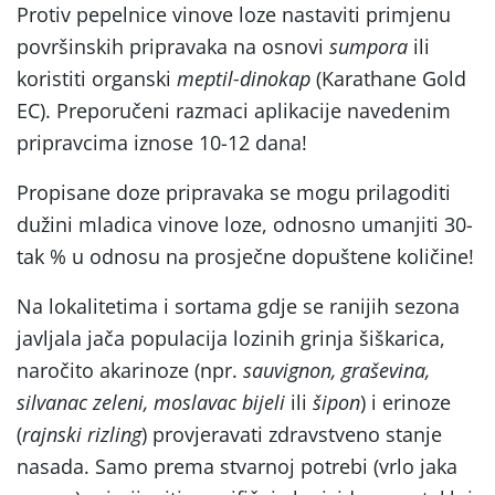
Protiv pepelnice vinove loze nastaviti primjenu
površinskih pripravaka na osnovi
sumpora
ili
koristiti organski
meptil-dinokap
(Karathane Gold
EC). Preporučeni razmaci aplikacije navedenim
pripravcima iznose 10-12 dana!
Propisane doze pripravaka se mogu prilagoditi
dužini mladica vinove loze, odnosno umanjiti 30-
tak % u odnosu na prosječne dopuštene količine!
Na lokalitetima i sortama gdje se ranijih sezona
javljala jača populacija lozinih grinja šiškarica,
naročito akarinoze (npr.
sauvignon, graševina,
silvanac zeleni, moslavac bijeli
ili
šipon
) i erinoze
(
rajnski rizling
) provjeravati zdravstveno stanje
nasada. Samo prema stvarnoj potrebi (vrlo jaka