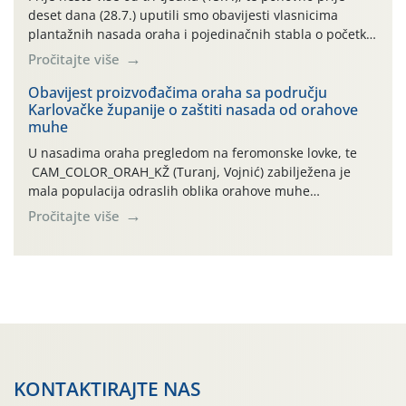
deset dana (28.7.) uputili smo obavijesti vlasnicima
plantažnih nasada oraha i pojedinačnih stabla o početku
leta i ovogodišnjoj potrebi usmjerenog suzbijanja
Pročitajte više
orahove muhe (Rhagoletis completa)! Već dvanaest dana
traje drugi ovogodišnji “toplinski udar”, koji naročito
Obavijest proizvođačima oraha sa području
Karlovačke županije o zaštiti nasada od orahove
izražen zadnja šest dana (31.7.-05.8.), jer najviše
muhe
temperature zraka svakodnevno […]
U nasadima oraha pregledom na feromonske lovke, te
CAM_COLOR_ORAH_KŽ (Turanj, Vojnić) zabilježena je
mala populacija odraslih oblika orahove muhe
(Rhagoletis completa). Niska brojnost može se objasniti
Pročitajte više
činjenicom da je riječ o mladim nasadima s vrlo malim
urodom, što je povezano i s manjim brojem prezimjelih
jedinki. U starijim nasadima, na žutim ljepljivim Rebell
pločama s […]
KONTAKTIRAJTE NAS