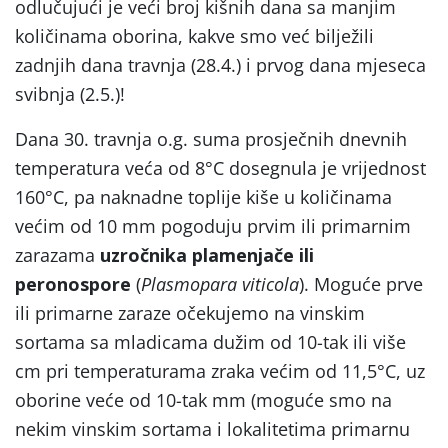
odlučujući je veći broj kišnih dana sa manjim
količinama oborina, kakve smo već bilježili
zadnjih dana travnja (28.4.) i prvog dana mjeseca
svibnja (2.5.)!
Dana 30. travnja o.g. suma prosječnih dnevnih
temperatura veća od 8°C dosegnula je vrijednost
160°C, pa naknadne toplije kiše u količinama
većim od 10 mm pogoduju prvim ili primarnim
zarazama
uzročnika plamenjače ili
peronospore
(
Plasmopara viticola
). Moguće prve
ili primarne zaraze očekujemo na vinskim
sortama sa mladicama dužim od 10-tak ili više
cm pri temperaturama zraka većim od 11,5°C, uz
oborine veće od 10-tak mm (moguće smo na
nekim vinskim sortama i lokalitetima primarnu