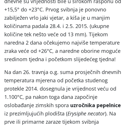
dnevne su vrijednosti bile u širokom rasponu od
+15,5° do +23°C. Prvog svibnja je ponovno
zabilježen vrlo jaki vjetar, a kiša je u manjim
količinama padala 28.4. i 2.5. 2015. (ukupne
količine tek nešto veće od 13 mm). Tijekom
naredna 2 dana očekujemo najviše temperature
zraka veće od +26°C, a naredne oborine moguće
sredinom tjedna i početkom slijedećeg tjedna!
Na dan 26. travnja o.g. suma prosječnih dnevnih
temperatura mjerena od početka studenog
protekle 2014. dosegnula je vrijednost veću od
1.100°C, pa nakon toga dana započinje
oslobađanje zimskih spora
uzročnika pepelnice
iz prezimljujućih plodišta (
Erysiphe necator
). Na
prve ili primarne zaraze tijekom svibnja