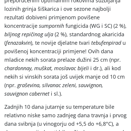
preporučenim optimalnim rokovima suzbijanja
lozinih grinja šiškarica i ove sezone najbolji
rezultati dobiveni primjenom povišene
koncentracije
sumpornih
fungicida (WG i SC) (2 %),
biljnog repičinog ulja
(2 %), standardnog akaricida
(
fenazakvin
), te novije djelatne tvari
tebufenpirad
u
povišenoj koncentraciji primjene! Ovih dana
mladice nekih sorata prelaze dužini 25 cm (npr.
chardonnay, muškat, moslavac bijeli
i dr.), ali kod
nekih si vinskih sorata još uvijek manje od 10 cm
(npr.
graševina, silvanac zeleni, sauvignon,
sauvignon cabernet
i sl.).
Zadnjih 10 dana jutarnje su temperature bile
relativno niske samo zadnjeg dana travnja i prvog
dana svibnja (u vinogorju od +5,5 do +6,8°C), a