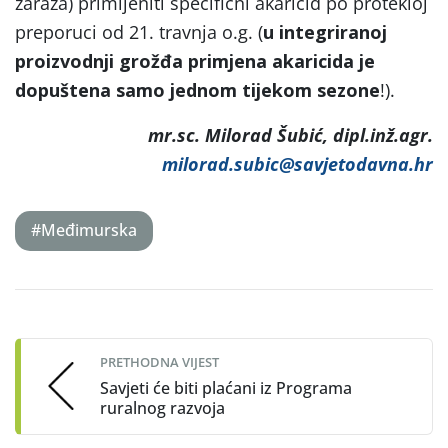
zaraza) primijeniti specifični akaricid po protekloj
preporuci od 21. travnja o.g. (
u integriranoj
proizvodnji grožđa primjena akaricida je
dopuštena samo jednom tijekom sezone
!).
mr.sc. Milorad Šubić, dipl.inž.agr.
milorad.subic@savjetodavna.hr
#Međimurska
Post
navigation
PRETHODNA VIJEST
Savjeti će biti plaćani iz Programa
ruralnog razvoja