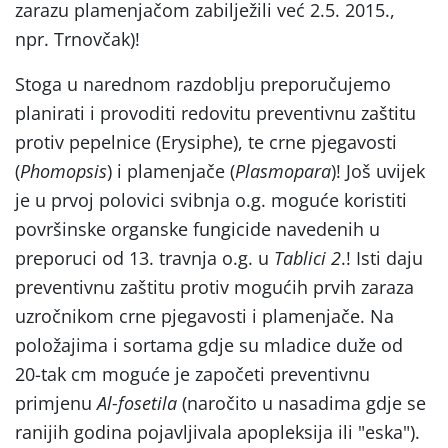
zarazu plamenjačom zabilježili već 2.5. 2015.,
npr. Trnovčak)!
Stoga u narednom razdoblju preporučujemo
planirati i provoditi redovitu preventivnu zaštitu
protiv pepelnice (Erysiphe), te crne pjegavosti
(
Phomopsis
) i plamenjače (
Plasmopara
)! Još uvijek
je u prvoj polovici svibnja o.g. moguće koristiti
površinske organske fungicide navedenih u
preporuci od 13. travnja o.g. u
Tablici 2
.! Isti daju
preventivnu zaštitu protiv mogućih prvih zaraza
uzročnikom crne pjegavosti i plamenjače. Na
položajima i sortama gdje su mladice duže od
20-tak cm moguće je započeti preventivnu
primjenu
Al-fosetila
(naročito u nasadima gdje se
ranijih godina pojavljivala apopleksija ili "eska").