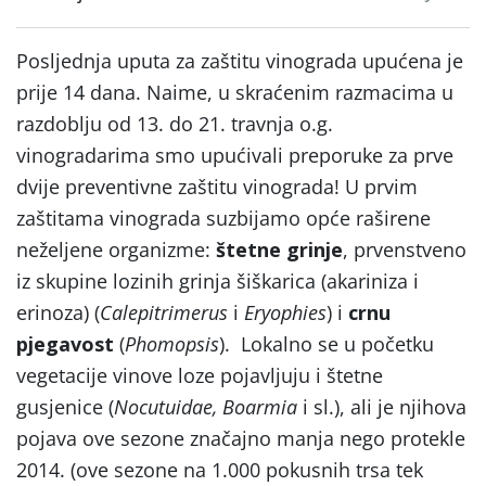
Posljednja uputa za zaštitu vinograda upućena je
prije 14 dana. Naime, u skraćenim razmacima u
razdoblju od 13. do 21. travnja o.g.
vinogradarima smo upućivali preporuke za prve
dvije preventivne zaštitu vinograda! U prvim
zaštitama vinograda suzbijamo opće raširene
neželjene organizme:
štetne grinje
, prvenstveno
iz skupine lozinih grinja šiškarica (akariniza i
erinoza) (
Calepitrimerus
i
Eryophies
) i
crnu
pjegavost
(
Phomopsis
). Lokalno se u početku
vegetacije vinove loze pojavljuju i štetne
gusjenice (
Nocutuidae, Boarmia
i sl.), ali je njihova
pojava ove sezone značajno manja nego protekle
2014. (ove sezone na 1.000 pokusnih trsa tek