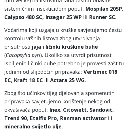
mm velike) na listovima tada zaštitu obavite
sistemičnim insekticidom poput:
Mospilan 20SP,
Calypso 480 SC, Insegar 25 WP
ili
Runner SC.
Voćarima koji uzgajaju kruške savjetujemo čestu
kontrolu vršnih listova zbog utvrđivanja
prisutnosti
jaja i ličinki kruškine buhe
(
Cacopsylla pyri
). Ukoliko sa utvrdi prisutnost
ispiljenih ličinki buhe potrebno je provesti zaštitu
jednim od slijedećih pripravaka:
Vertimec 018
EC, Kraft 18 EC
ili
Actara 25 WG
.
Zbog što učinkovitijeg djelovanja spomenutih
pripravaka savjetujemo korištenje nekog od
okvašivača poput:
Inex, Citowett, Sandovit,
Trend 90, Etalfix Pro, Ranman activator
ili
mineralno svijetlo ulje
.