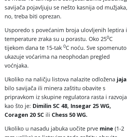
savijača pojavljuju se nešto kasnija od mužjaka,
no, treba biti oprezan.
Usporedo s povećanim broja ulovljenih leptira i
0
temperature zraka su u porastu. Oko 25
C
0
tijekom dana te 15-tak
C noću. Sve spomenuto
ukazuje voćarima na neophodan pregled
voćnjaka.
Ukoliko na naličju listova nalazite odložena
jaja
bilo savijača ili minera zaštitu obavite s
pripravkom iz skupine regulatora rasta i razvoja
kao što je:
Dimilin SC 48, Insegar 25 WG,
Coragen 20 SC
ili
Chess 50 WG.
Ukoliko u nasadu jabuka uočite prve
mine
(1-2