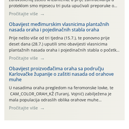
proteklom smo mjesecu tri puta upućivali preporuke o
preventivnim mjerama zaštite krizantema od najčešćih
Pročitajte više
uzročnika bolesti, štetnika i fito-fagnih grinja (23.7., 14.7.,
06.7.)! Na početku ovog mjeseca je zabilježeno je
Obavijest međimurskim vlasnicima plantažnih
nasada oraha i pojedinačnih stabla oraha
povijesno i ekstremno vruće meteorološko razdoblje, uz
najviše temperature […]
Prije nešto više od tri tjedna (15.7.), te ponovno prije
deset dana (28.7.) uputili smo obavijesti vlasnicima
plantažnih nasada oraha i pojedinačnih stabla o početku
leta i ovogodišnjoj potrebi usmjerenog suzbijanja
Pročitajte više
orahove muhe (Rhagoletis completa)! Već dvanaest dana
traje drugi ovogodišnji “toplinski udar”, koji naročito
Obavijest proizvođačima oraha sa području
Karlovačke županije o zaštiti nasada od orahove
izražen zadnja šest dana (31.7.-05.8.), jer najviše
muhe
temperature zraka svakodnevno […]
U nasadima oraha pregledom na feromonske lovke, te
CAM_COLOR_ORAH_KŽ (Turanj, Vojnić) zabilježena je
mala populacija odraslih oblika orahove muhe
(Rhagoletis completa). Niska brojnost može se objasniti
Pročitajte više
činjenicom da je riječ o mladim nasadima s vrlo malim
urodom, što je povezano i s manjim brojem prezimjelih
jedinki. U starijim nasadima, na žutim ljepljivim Rebell