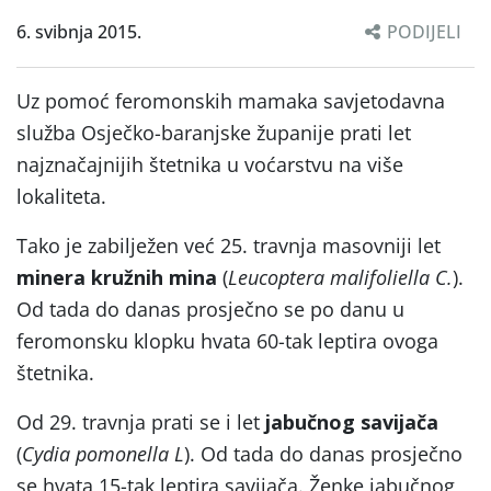
6. svibnja 2015.
PODIJELI
Uz pomoć feromonskih mamaka savjetodavna
služba Osječko-baranjske županije prati let
najznačajnijih štetnika u voćarstvu na više
lokaliteta.
Tako je zabilježen već 25. travnja masovniji let
minera kružnih mina
(
Leucoptera malifoliella C.
).
Od tada do danas prosječno se po danu u
feromonsku klopku hvata 60-tak leptira ovoga
štetnika.
Od 29. travnja prati se i let
jabučnog savijača
(
Cydia pomonella L
). Od tada do danas prosječno
se hvata 15-tak leptira savijača. Ženke jabučnog