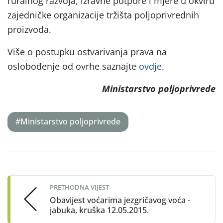
ruralnog razvoja, izravne potpore i mjere u okviru
zajedničke organizacije tržišta poljoprivrednih
proizvoda.
Više o postupku ostvarivanja prava na
oslobođenje od ovrhe saznajte
ovdje
.
Ministarstvo poljoprivrede
#Ministarstvo poljoprivrede
Post
navigation
PRETHODNA VIJEST
Obavijest voćarima jezgričavog voća -
jabuka, kruška 12.05.2015.