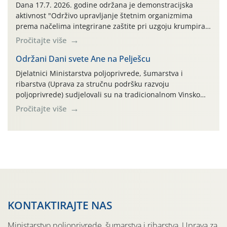
AGRONOM, ALBAUGH TKI* (PINUS […]
Dana 17.7. 2026. godine održana je demonstracijska
aktivnost "Održivo upravljanje štetnim organizmima
prema načelima integrirane zaštite pri uzgoju krumpira"
na pokusnom polju "Poredje", kraj naselja Belica (ARKOD
Pročitajte više
parcela ID 2445031) (središnji dio Međimurske županije).
Održani Dani svete Ane na Pelješcu
Djelatnici Ministarstva poljoprivrede, šumarstva i
ribarstva (Uprava za stručnu podršku razvoju
poljoprivrede) sudjelovali su na tradicionalnom Vinskom
forumu, održanom 24.07.2026. godine u Domu vinarske
Pročitajte više
tradicije u Putnikovićima na poluotoku Pelješcu, u
organizaciji PZ Putniković, Zadružni savez Dalmacije,
Udruga Dalmika i općina Ston. Manifestacija, koja se već
sedmu godinu zaredom održava u sklopu proslave Dana
svete […]
KONTAKTIRAJTE NAS
Ministarstvo poljoprivrede, šumarstva i ribarstva, Uprava za