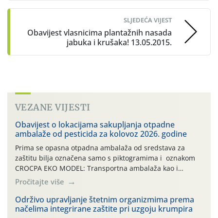
SLJEDEĆA VIJEST
Obavijest vlasnicima plantažnih nasada
jabuka i krušaka! 13.05.2015.
VEZANE VIJESTI
Obavijest o lokacijama sakupljanja otpadne
ambalaže od pesticida za kolovoz 2026. godine
Prima se opasna otpadna ambalaža od sredstava za
zaštitu bilja označena samo s piktogramima i oznakom
CROCPA EKO MODEL: Transportna ambalaža kao i
ambalaža drugih proizvoda koji nisu sredstva za zaštitu
Pročitajte više
bilja (npr. ambalaža od mineralnih gnojiva,) se ne
prihvaća. Korisnicima je osiguran besplatni povrat
Održivo upravljanje štetnim organizmima prema
načelima integrirane zaštite pri uzgoju krumpira
prazne ambalaže isključivo ovih tvrtki: AGROCHEM-MAKS,