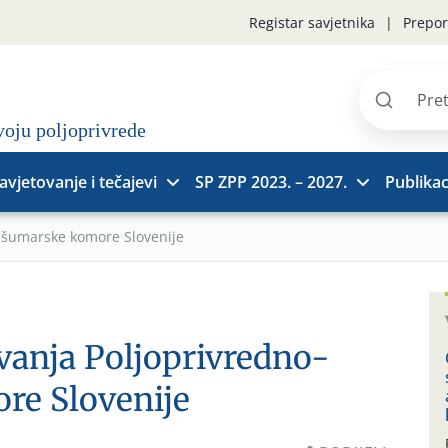
Registar savjetnika
Prepor
Pretraži
stranice
avjetovanje i tečajevi
SP ZPP 2023. – 2027.
Publikac
o-šumarske komore Slovenije
vanja Poljoprivredno-
re Slovenije