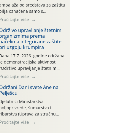
ambalaža od sredstava za zaštitu
bilja označena samo s
piktogramima i oznakom
Pročitajte više
CROCPA EKO MODEL:
Transportna ambalaža kao i
Održivo upravljanje štetnim
organizmima prema
ambalaža drugih proizvoda koji
načelima integrirane zaštite
nisu sredstva za zaštitu bilja
pri uzgoju krumpira
(npr. ambalaža od mineralnih
gnojiva,) se ne prihvaća.
Dana 17.7. 2026. godine održana
Korisnicima je osiguran
je demonstracijska aktivnost
besplatni povrat prazne
"Održivo upravljanje štetnim
ambalaže isključivo ovih tvrtki:
organizmima prema načelima
Pročitajte više
AGROCHEM-MAKS, AGRONOM,
integrirane zaštite pri uzgoju
ALBAUGH TKI* (PINUS […]
krumpira" na pokusnom polju
Održani Dani svete Ane na
Pelješcu
"Poredje", kraj naselja Belica
(ARKOD parcela ID 2445031)
Djelatnici Ministarstva
(središnji dio Međimurske
poljoprivrede, šumarstva i
županije).
ribarstva (Uprava za stručnu
podršku razvoju poljoprivrede)
Pročitajte više
sudjelovali su na tradicionalnom
Vinskom forumu, održanom