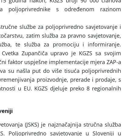
 15 godina nakon, KGZS broji 90 000 članova
za poljoprivrednike s određenom razinom
tručne službe za poljoprivredno savjetovanje i
stočarstvu, zatim služba za pravno savjetovanje,
žba, te služba za promociju i informiranje.
 Cvetka Zupančiča upravo je KGZS sa svojim
čni faktor uspješne implementacije mjera ZAP-a
tva su našla put do više tisuća poljoprivrednih
remenjivanja proizvodnje, prerade i prodaje, s
nosti u EU. KGZS djeluje preko 8 regionalnih
eniji
etovanja (JSKS) je najznačajnija stručna služba
S. Poljoprivredno savjetovanje u Sloveniji u