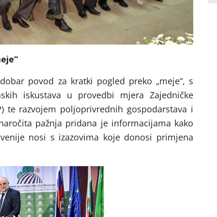
eje“
e dobar povod za kratki pogled preko „meje“, s
nskih iskustava u provedbi mjera Zajedničke
P) te razvojem poljoprivrednih gospodarstava i
 naročita pažnja pridana je informacijama kako
venije nosi s izazovima koje donosi primjena