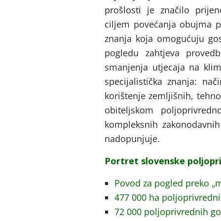
prošlosti je značilo prij
ciljem povećanja obujma pr
znanja koja omogućuju gos
pogledu zahtjeva provedbe
smanjenja utjecaja na klim
specijalistička znanja: nač
korištenje zemljišnih, tehn
obiteljskom poljoprivred
kompleksnih zakonodavnih 
nadopunjuje.
Portret slovenske poljopr
Povod za pogled preko „m
477 000 ha poljoprivredn
72 000 poljoprivrednih g