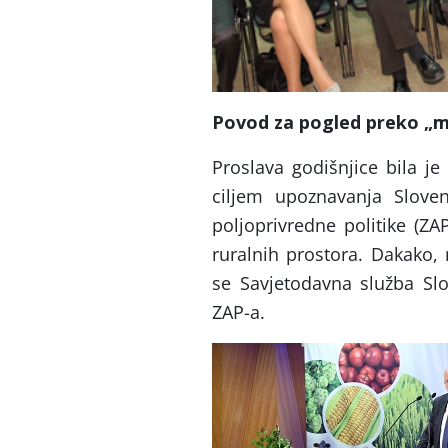
Povod za pogled preko „m
Proslava godišnjice bila j
ciljem upoznavanja Slove
poljoprivredne politike (ZA
ruralnih prostora. Dakako,
se Savjetodavna služba Slo
ZAP-a.