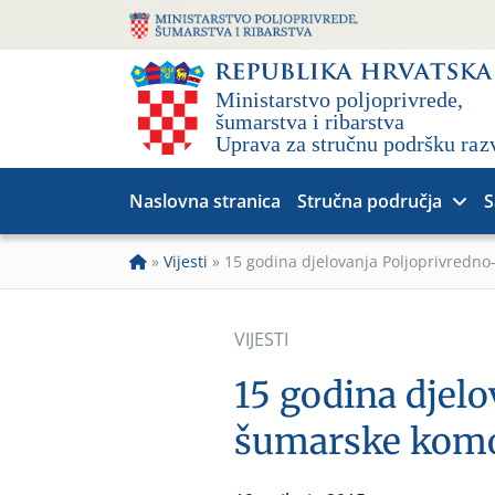
Naslovna stranica
Stručna područja
S
»
Vijesti
»
15 godina djelovanja Poljoprivredn
VIJESTI
15 godina djelo
šumarske komo