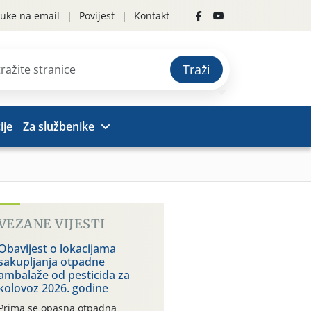
uke na email
Povijest
Kontakt
Traži
ije
Za službenike
VEZANE VIJESTI
Obavijest o lokacijama
sakupljanja otpadne
ambalaže od pesticida za
kolovoz 2026. godine
Prima se opasna otpadna