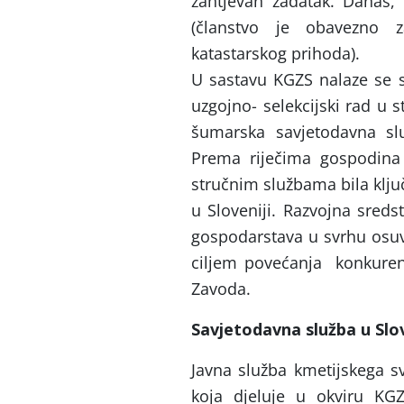
zahtjevan zadatak. Danas,
(članstvo je obavezno 
katastarskog prihoda).
U sastavu KGZS nalaze se s
uzgojno- selekcijski rad u 
šumarska savjetodavna slu
Prema riječima gospodina
stručnim službama bila klju
u Sloveniji. Razvojna sreds
gospodarstava u svrhu osuv
ciljem povećanja konkurent
Zavoda.
Savjetodavna služba u Slov
Javna služba kmetijskega sv
koja djeluje u okviru KGZ