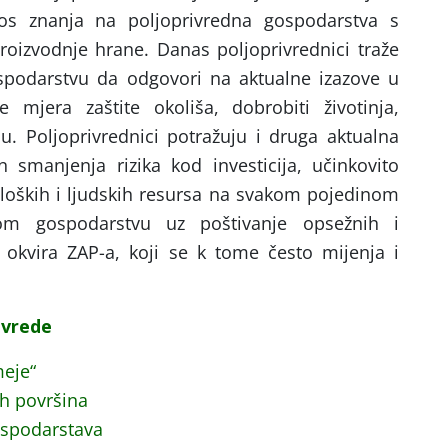
enos znanja na poljoprivredna gospodarstva s
oizvodnje hrane. Danas poljoprivrednici traže
podarstvu da odgovori na aktualne izazove u
 mjera zaštite okoliša, dobrobiti životinja,
u. Poljoprivrednici potražuju i druga aktualna
in smanjenja rizika kod investicija, učinkovito
oloških i ljudskih resursa na svakom pojedinom
nom gospodarstvu uz poštivanje opsežnih i
okvira ZAP-a, koji se k tome često mijenja i
ivrede
eje“
ih površina
ospodarstava