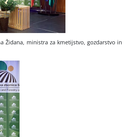
a Židana, ministra za kmetijstvo, gozdarstvo in