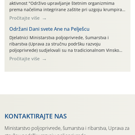
aktivnost "Održivo upravljanje štetnim organizmima
prema načelima integrirane zaštite pri uzgoju krumpira"
na pokusnom polju "Poredje", kraj naselja Belica (ARKOD
Pročitajte više
parcela ID 2445031) (središnji dio Međimurske županije).
Održani Dani svete Ane na Pelješcu
Djelatnici Ministarstva poljoprivrede, šumarstva i
ribarstva (Uprava za stručnu podršku razvoju
poljoprivrede) sudjelovali su na tradicionalnom Vinskom
forumu, održanom 24.07.2026. godine u Domu vinarske
Pročitajte više
tradicije u Putnikovićima na poluotoku Pelješcu, u
organizaciji PZ Putniković, Zadružni savez Dalmacije,
Udruga Dalmika i općina Ston. Manifestacija, koja se već
sedmu godinu zaredom održava u sklopu proslave Dana
svete […]
KONTAKTIRAJTE NAS
Ministarstvo poljoprivrede, šumarstva i ribarstva, Uprava za