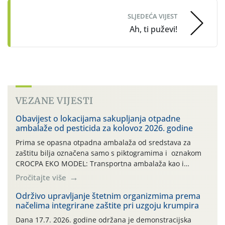
SLJEDEĆA VIJEST
Ah, ti puževi!
VEZANE VIJESTI
Obavijest o lokacijama sakupljanja otpadne
ambalaže od pesticida za kolovoz 2026. godine
Prima se opasna otpadna ambalaža od sredstava za
zaštitu bilja označena samo s piktogramima i oznakom
CROCPA EKO MODEL: Transportna ambalaža kao i
ambalaža drugih proizvoda koji nisu sredstva za zaštitu
Pročitajte više
bilja (npr. ambalaža od mineralnih gnojiva,) se ne
prihvaća. Korisnicima je osiguran besplatni povrat
Održivo upravljanje štetnim organizmima prema
načelima integrirane zaštite pri uzgoju krumpira
prazne ambalaže isključivo ovih tvrtki: AGROCHEM-MAKS,
AGRONOM, ALBAUGH TKI* (PINUS […]
Dana 17.7. 2026. godine održana je demonstracijska