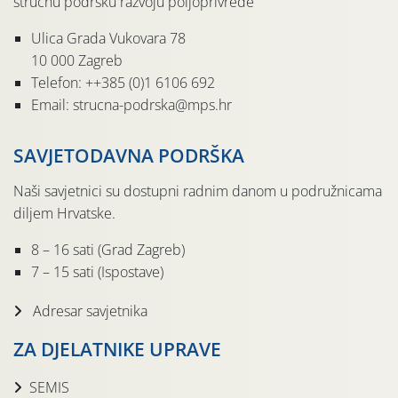
stručnu podršku razvoju poljoprivrede
Ulica Grada Vukovara 78
10 000 Zagreb
Telefon: ++385 (0)1 6106 692
Email: strucna-podrska@mps.hr
SAVJETODAVNA PODRŠKA
Naši savjetnici su dostupni radnim danom u podružnicama
diljem Hrvatske.
8 – 16 sati (Grad Zagreb)
7 – 15 sati (Ispostave)
Adresar savjetnika
ZA DJELATNIKE UPRAVE
SEMIS