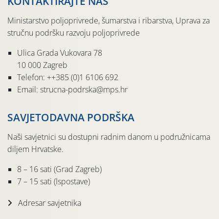
KONTAKTIRAJTE NAS
Ministarstvo poljoprivrede, šumarstva i ribarstva, Uprava za
stručnu podršku razvoju poljoprivrede
Ulica Grada Vukovara 78
10 000 Zagreb
Telefon: ++385 (0)1 6106 692
Email: strucna-podrska@mps.hr
SAVJETODAVNA PODRŠKA
Naši savjetnici su dostupni radnim danom u podružnicama
diljem Hrvatske.
8 – 16 sati (Grad Zagreb)
7 – 15 sati (Ispostave)
Adresar savjetnika