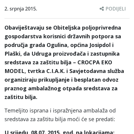
2. srpnja 2015.
PODIJELI
Obaviještavaju se Obiteljska poljoprivredna
gospodarstva korisnici državnih potpora sa
područja grada Ogulina, općina Josipdol i
Plaški, da
Udruga proizvođača i zastupnika
sredstava za zaštitu bilja –
CROCPA EKO
MODEL,
tvrtka
C.
I.
A.
K. i Savjetodavna služba
organiziraju prikupljanje i besplatan odvoz
praznog
ambalaž
nog otpada sredstava za
zaštitu bilja.
Temeljito isprana i ispražnjena ambalaža od
sredstava za zaštitu bilja moći će se predati:
U srijedu, 08.07. 2015. god.
na lokacijama: