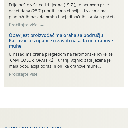
najviše temperature […]
Prije nešto više od tri tjedna (15.7.), te ponovno prije
deset dana (28.7.) uputili smo obavijesti vlasnicima
plantažnih nasada oraha i pojedinačnih stabla o početku
leta i ovogodišnjoj potrebi usmjerenog suzbijanja
Pročitajte više
orahove muhe (Rhagoletis completa)! Već dvanaest dana
traje drugi ovogodišnji “toplinski udar”, koji naročito
Obavijest proizvođačima oraha sa području
Karlovačke županije o zaštiti nasada od orahove
izražen zadnja šest dana (31.7.-05.8.), jer najviše
muhe
temperature zraka svakodnevno […]
U nasadima oraha pregledom na feromonske lovke, te
CAM_COLOR_ORAH_KŽ (Turanj, Vojnić) zabilježena je
mala populacija odraslih oblika orahove muhe
(Rhagoletis completa). Niska brojnost može se objasniti
Pročitajte više
činjenicom da je riječ o mladim nasadima s vrlo malim
urodom, što je povezano i s manjim brojem prezimjelih
jedinki. U starijim nasadima, na žutim ljepljivim Rebell
pločama s […]