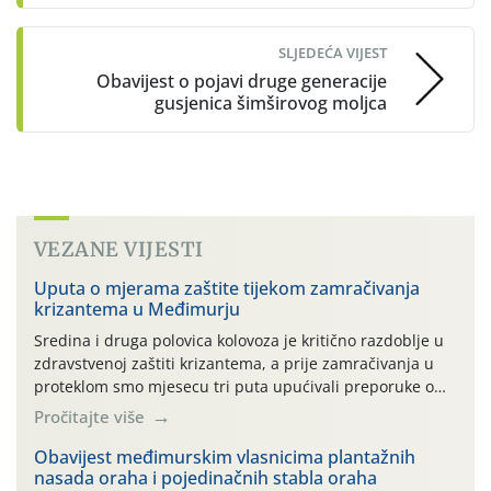
SLJEDEĆA VIJEST
Obavijest o pojavi druge generacije
gusjenica šimširovog moljca
VEZANE VIJESTI
Uputa o mjerama zaštite tijekom zamračivanja
krizantema u Međimurju
Sredina i druga polovica kolovoza je kritično razdoblje u
zdravstvenoj zaštiti krizantema, a prije zamračivanja u
proteklom smo mjesecu tri puta upućivali preporuke o
preventivnim mjerama zaštite krizantema od najčešćih
Pročitajte više
uzročnika bolesti, štetnika i fito-fagnih grinja (23.7., 14.7.,
06.7.)! Na početku ovog mjeseca je zabilježeno je
Obavijest međimurskim vlasnicima plantažnih
nasada oraha i pojedinačnih stabla oraha
povijesno i ekstremno vruće meteorološko razdoblje, uz