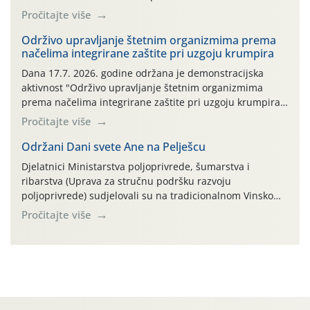
ambalaža drugih proizvoda koji nisu sredstva za zaštitu
Pročitajte više
bilja (npr. ambalaža od mineralnih gnojiva,) se ne
prihvaća. Korisnicima je osiguran besplatni povrat
Održivo upravljanje štetnim organizmima prema
načelima integrirane zaštite pri uzgoju krumpira
prazne ambalaže isključivo ovih tvrtki: AGROCHEM-MAKS,
AGRONOM, ALBAUGH TKI* (PINUS […]
Dana 17.7. 2026. godine održana je demonstracijska
aktivnost "Održivo upravljanje štetnim organizmima
prema načelima integrirane zaštite pri uzgoju krumpira"
na pokusnom polju "Poredje", kraj naselja Belica (ARKOD
Pročitajte više
parcela ID 2445031) (središnji dio Međimurske županije).
Održani Dani svete Ane na Pelješcu
Djelatnici Ministarstva poljoprivrede, šumarstva i
ribarstva (Uprava za stručnu podršku razvoju
poljoprivrede) sudjelovali su na tradicionalnom Vinskom
forumu, održanom 24.07.2026. godine u Domu vinarske
Pročitajte više
tradicije u Putnikovićima na poluotoku Pelješcu, u
organizaciji PZ Putniković, Zadružni savez Dalmacije,
Udruga Dalmika i općina Ston. Manifestacija, koja se već
sedmu godinu zaredom održava u sklopu proslave Dana
svete […]