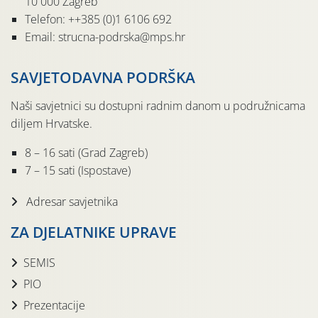
10 000 Zagreb
Telefon: ++385 (0)1 6106 692
Email: strucna-podrska@mps.hr
SAVJETODAVNA PODRŠKA
Naši savjetnici su dostupni radnim danom u podružnicama
diljem Hrvatske.
8 – 16 sati (Grad Zagreb)
7 – 15 sati (Ispostave)
Adresar savjetnika
ZA DJELATNIKE UPRAVE
SEMIS
PIO
Prezentacije