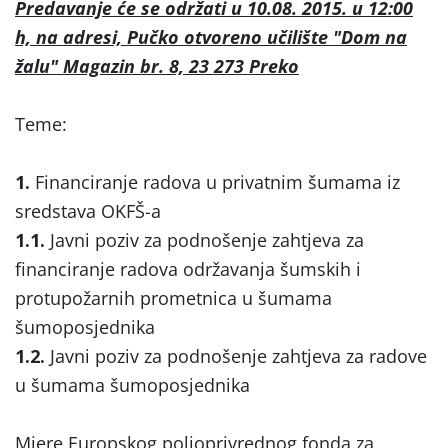
Predavanje će se održati u 10.08. 2015. u 12:00
h, na adresi, Pučko otvoreno učilište "Dom na
žalu" Magazin br. 8, 23 273 Preko
Teme:
1.
Financiranje radova u privatnim šumama iz
sredstava OKFŠ-a
1.1.
Javni poziv za podnošenje zahtjeva za
financiranje radova održavanja šumskih i
protupožarnih prometnica u šumama
šumoposjednika
1.2.
Javni poziv za podnošenje zahtjeva za radove
u šumama šumoposjednika
Mjere Europskog poljoprivrednog fonda za