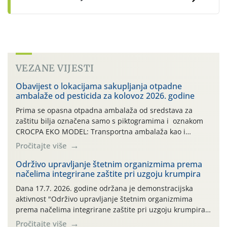
VEZANE VIJESTI
Obavijest o lokacijama sakupljanja otpadne
ambalaže od pesticida za kolovoz 2026. godine
Prima se opasna otpadna ambalaža od sredstava za
zaštitu bilja označena samo s piktogramima i oznakom
CROCPA EKO MODEL: Transportna ambalaža kao i
ambalaža drugih proizvoda koji nisu sredstva za zaštitu
Pročitajte više
bilja (npr. ambalaža od mineralnih gnojiva,) se ne
prihvaća. Korisnicima je osiguran besplatni povrat
Održivo upravljanje štetnim organizmima prema
načelima integrirane zaštite pri uzgoju krumpira
prazne ambalaže isključivo ovih tvrtki: AGROCHEM-MAKS,
AGRONOM, ALBAUGH TKI* (PINUS […]
Dana 17.7. 2026. godine održana je demonstracijska
aktivnost "Održivo upravljanje štetnim organizmima
prema načelima integrirane zaštite pri uzgoju krumpira"
na pokusnom polju "Poredje", kraj naselja Belica (ARKOD
Pročitajte više