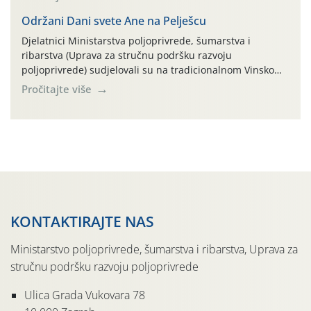
parcela ID 2445031) (središnji dio Međimurske županije).
Održani Dani svete Ane na Pelješcu
Djelatnici Ministarstva poljoprivrede, šumarstva i
ribarstva (Uprava za stručnu podršku razvoju
poljoprivrede) sudjelovali su na tradicionalnom Vinskom
forumu, održanom 24.07.2026. godine u Domu vinarske
Pročitajte više
tradicije u Putnikovićima na poluotoku Pelješcu, u
organizaciji PZ Putniković, Zadružni savez Dalmacije,
Udruga Dalmika i općina Ston. Manifestacija, koja se već
sedmu godinu zaredom održava u sklopu proslave Dana
svete […]
KONTAKTIRAJTE NAS
Ministarstvo poljoprivrede, šumarstva i ribarstva, Uprava za
stručnu podršku razvoju poljoprivrede
Ulica Grada Vukovara 78