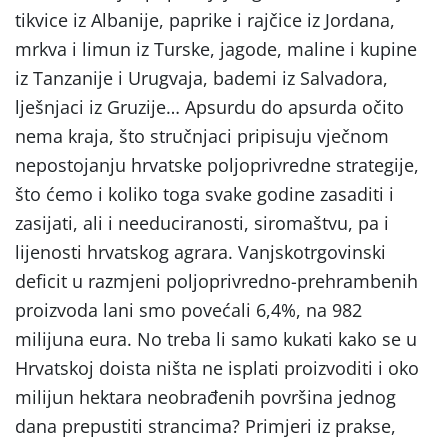
tikvice iz Albanije, paprike i rajčice iz Jordana,
mrkva i limun iz Turske, jagode, maline i kupine
iz Tanzanije i Urugvaja, bademi iz Salvadora,
lješnjaci iz Gruzije… Apsurdu do apsurda očito
nema kraja, što stručnjaci pripisuju vječnom
nepostojanju hrvatske poljoprivredne strategije,
što ćemo i koliko toga svake godine zasaditi i
zasijati, ali i needuciranosti, siromaštvu, pa i
lijenosti hrvatskog agrara. Vanjskotrgovinski
deficit u razmjeni poljoprivredno-prehrambenih
proizvoda lani smo povećali 6,4%, na 982
milijuna eura. No treba li samo kukati kako se u
Hrvatskoj doista ništa ne isplati proizvoditi i oko
milijun hektara neobrađenih površina jednog
dana prepustiti strancima? Primjeri iz prakse,