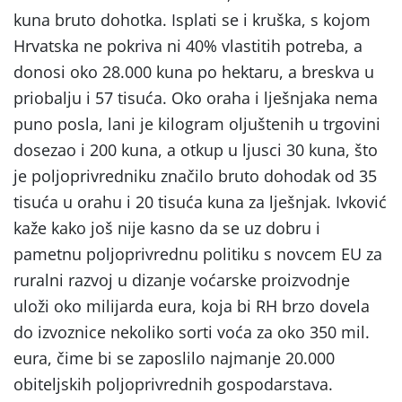
kuna bruto dohotka. Isplati se i kruška, s kojom
Hrvatska ne pokriva ni 40% vlastitih potreba, a
donosi oko 28.000 kuna po hektaru, a breskva u
priobalju i 57 tisuća. Oko oraha i lješnjaka nema
puno posla, lani je kilogram oljuštenih u trgovini
dosezao i 200 kuna, a otkup u ljusci 30 kuna, što
je poljoprivredniku značilo bruto dohodak od 35
tisuća u orahu i 20 tisuća kuna za lješnjak. Ivković
kaže kako još nije kasno da se uz dobru i
pametnu poljoprivrednu politiku s novcem EU za
ruralni razvoj u dizanje voćarske proizvodnje
uloži oko milijarda eura, koja bi RH brzo dovela
do izvoznice nekoliko sorti voća za oko 350 mil.
eura, čime bi se zaposlilo najmanje 20.000
obiteljskih poljoprivrednih gospodarstava.