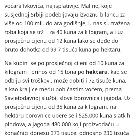
voćara Ivkovića, najisplativije. Maline, koje
susjednoj Srbiji podebljavaju izvoznu bilancu za
više od 100 mil. dolara godišnje, u nas su tražena
roba koja se trži i za 40 kuna za kilogram, a i uz
prosječnu cijenu od 12 kuna lako se dođe do
bruto dohotka od 99,7 tisuća kuna po hektaru.
Na kupini se po prosječnoj cijeni od 10 kuna za
kilogram i prinos od 15 tona po
hektaru
, kad se
odbiju svi troškovi, može dobiti i 72 tisuće kuna,
a kao kraljice među bobičastim voćem, prema
Savjetodavnoj službi, slove borovnica i jagoda. Uz
prosječnu cijenu od 35 kuna za kilogram, na
hektaru borovnice ubere se i 525.000 kuna slatkih
plodova, a jagoda 480.000 koji proizvođaču u
konačnici donesu 373 tisuće, odnosno 236 tisuća