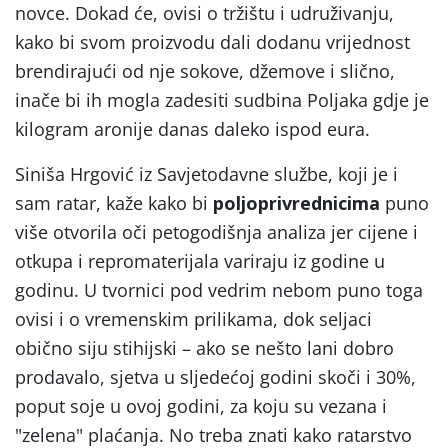
novce. Dokad će, ovisi o tržištu i udruživanju,
kako bi svom proizvodu dali dodanu vrijednost
brendirajući od nje sokove, džemove i slično,
inače bi ih mogla zadesiti sudbina Poljaka gdje je
kilogram aronije danas daleko ispod eura.
Siniša Hrgović iz Savjetodavne službe, koji je i
sam ratar, kaže kako bi
poljoprivrednicima
puno
više otvorila oči petogodišnja analiza jer cijene i
otkupa i repromaterijala variraju iz godine u
godinu. U tvornici pod vedrim nebom puno toga
ovisi i o vremenskim prilikama, dok seljaci
obično siju stihijski – ako se nešto lani dobro
prodavalo, sjetva u sljedećoj godini skoči i 30%,
poput soje u ovoj godini, za koju su vezana i
"zelena" plaćanja. No treba znati kako ratarstvo