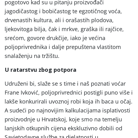
pogotovo kad su u pitanju proizvođači
jagodičastog i bobičastog te egzotičnog voća,
drvenastih kultura, ali i orašastih plodova,
ljekovitoga bilja, čak i mrkve, graška ili rajčice,
srećom, govore drukčije, iako je većina
poljoprivrednika i dalje prepuštena vlastitom
snalaženju na tržištu.
U ratarstvu zbog potpora
Udruženi bi, slaže se s time i naš poznati voćar
Frane Ivković, poljoprivrednici postigli puno više i
lakše konkurirali uvoznoj robi koja ih baca u očaj.
A sudeći po najnovijim kalkulacijama isplativosti
proizvodnje u Hrvatskoj, koje smo na temelju
lanjskih otkupnih cijena ekskluzivno dobili od
Savjetodavne službe za djelatnosti u