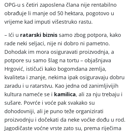
OPG-u s četiri zaposlena člana nije rentabilno
obrađuje li manje od 50 hektara, pogotovo u
vrijeme kad imputi višestruko rastu.
– Ići u
ratarski biznis
samo zbog potpora, kako
rade neki seljaci, nije ni dobro ni pametno.
Dohodak im mora osiguravati proizvodnja, a
potpore su samo šlag na tortu – objašnjava
Hrgović, ističući kako bogomdana zemlja,
kvaliteta i znanje, nekima ipak osiguravaju dobru
zaradu i u ratarstvu. Kao jedna od zanimljivijih
kultura nameće se i
kamilica
, ali za nju trebaju i
sušare. Povrće i voće pak svakako su
dohodovniji, ali je puno teže organizirati
proizvodnju i dočekati da neke voćke dođu u rod.
Jagodičaste voćne vrste zato su, prema riječima