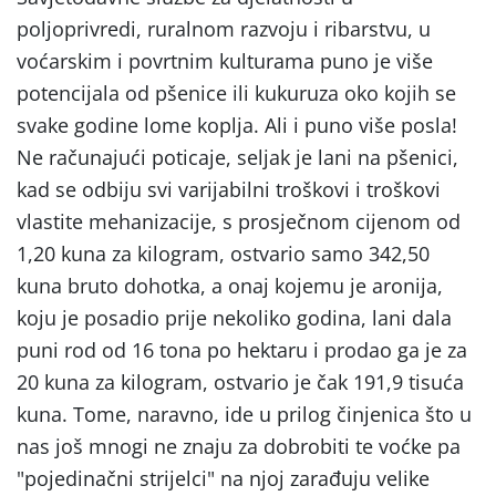
poljoprivredi, ruralnom razvoju i ribarstvu, u
voćarskim i povrtnim kulturama puno je više
potencijala od pšenice ili kukuruza oko kojih se
svake godine lome koplja. Ali i puno više posla!
Ne računajući poticaje, seljak je lani na pšenici,
kad se odbiju svi varijabilni troškovi i troškovi
vlastite mehanizacije, s prosječnom cijenom od
1,20 kuna za kilogram, ostvario samo 342,50
kuna bruto dohotka, a onaj kojemu je aronija,
koju je posadio prije nekoliko godina, lani dala
puni rod od 16 tona po hektaru i prodao ga je za
20 kuna za kilogram, ostvario je čak 191,9 tisuća
kuna. Tome, naravno, ide u prilog činjenica što u
nas još mnogi ne znaju za dobrobiti te voćke pa
"pojedinačni strijelci" na njoj zarađuju velike