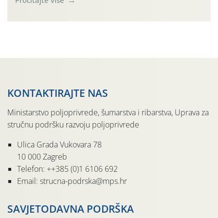
tradicije u Putnikovićima na poluotoku Pelješcu, u
organizaciji PZ Putniković, Zadružni savez Dalmacije,
Udruga Dalmika i općina Ston. Manifestacija, koja se već
sedmu godinu zaredom održava u sklopu proslave Dana
svete […]
KONTAKTIRAJTE NAS
Ministarstvo poljoprivrede, šumarstva i ribarstva, Uprava za
stručnu podršku razvoju poljoprivrede
Ulica Grada Vukovara 78
10 000 Zagreb
Telefon: ++385 (0)1 6106 692
Email: strucna-podrska@mps.hr
SAVJETODAVNA PODRŠKA