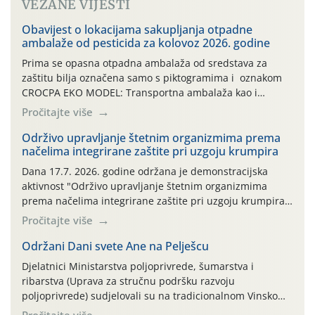
VEZANE VIJESTI
Obavijest o lokacijama sakupljanja otpadne
ambalaže od pesticida za kolovoz 2026. godine
Prima se opasna otpadna ambalaža od sredstava za
zaštitu bilja označena samo s piktogramima i oznakom
CROCPA EKO MODEL: Transportna ambalaža kao i
ambalaža drugih proizvoda koji nisu sredstva za zaštitu
Pročitajte više
bilja (npr. ambalaža od mineralnih gnojiva,) se ne
prihvaća. Korisnicima je osiguran besplatni povrat
Održivo upravljanje štetnim organizmima prema
načelima integrirane zaštite pri uzgoju krumpira
prazne ambalaže isključivo ovih tvrtki: AGROCHEM-MAKS,
AGRONOM, ALBAUGH TKI* (PINUS […]
Dana 17.7. 2026. godine održana je demonstracijska
aktivnost "Održivo upravljanje štetnim organizmima
prema načelima integrirane zaštite pri uzgoju krumpira"
na pokusnom polju "Poredje", kraj naselja Belica (ARKOD
Pročitajte više
parcela ID 2445031) (središnji dio Međimurske županije).
Održani Dani svete Ane na Pelješcu
Djelatnici Ministarstva poljoprivrede, šumarstva i
ribarstva (Uprava za stručnu podršku razvoju
poljoprivrede) sudjelovali su na tradicionalnom Vinskom
forumu, održanom 24.07.2026. godine u Domu vinarske
Pročitajte više