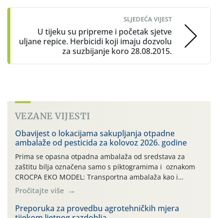
SLJEDEĆA VIJEST
U tijeku su pripreme i početak sjetve
uljane repice. Herbicidi koji imaju dozvolu
za suzbijanje koro 28.08.2015.
VEZANE VIJESTI
Obavijest o lokacijama sakupljanja otpadne
ambalaže od pesticida za kolovoz 2026. godine
Prima se opasna otpadna ambalaža od sredstava za
zaštitu bilja označena samo s piktogramima i oznakom
CROCPA EKO MODEL: Transportna ambalaža kao i
ambalaža drugih proizvoda koji nisu sredstva za zaštitu
Pročitajte više
bilja (npr. ambalaža od mineralnih gnojiva,) se ne
prihvaća. Korisnicima je osiguran besplatni povrat
Preporuka za provedbu agrotehničkih mjera
tijekom ljetnog razdoblja
prazne ambalaže isključivo ovih tvrtki: AGROCHEM-MAKS,