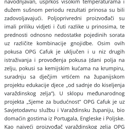
navodnjavan, usprkos visokim temperaturama i
dužem sušnom periodu rezultati prinosa su bili
zadovoljavajući. Poljoprivredni proizvođači su
imali priliku vidjeti i čuti razlike u prinosima, te
prednosti odnosno nedostatke pojedinih sorata
uz različite kombinacije gnojidbe. Osim ovih
pokusa OPG Cafuk je uključen i u niz drugih
istraživanja i provođenja pokusa (dani polja na
zelju, pokusi sa kemijskim kućama na krumpiru,
suradnju sa dječjim vrtićem na županijskom
projektu edukacije djece „od sadnje do kiseljenja
varaždinskog zelja“). U sklopu međunarodnog
projekta „Sjeme za budućnost“ OPG Cafuk je uz
Savjetodavnu službu i Varaždinsku županiju, bio
domaćin gostima iz Portugala, Engleske i Poljske.
Kao najveći proizvođač varaždinskog zelja OPG