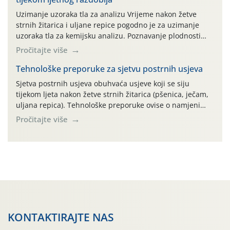
AGRONOM, ALBAUGH TKI* (PINUS […]
Uzimanje uzoraka tla za analizu Vrijeme nakon žetve
strnih žitarica i uljane repice pogodno je za uzimanje
uzoraka tla za kemijsku analizu. Poznavanje plodnosti
parcele temelj je za pravilnu gnojidbu. Samo
Pročitajte više
izbalansiranom i pravodobnom gnojidbom možemo
osigurati dobre prinose zadovoljavajuće kvalitete. Zbog
Tehnološke preporuke za sjetvu postrnih usjeva
nepoznavanja opskrbljenosti tla i njegove reakcije često
Sjetva postrnih usjeva obuhvaća usjeve koji se siju
se u praksi događa da radi […]
tijekom ljeta nakon žetve strnih žitarica (pšenica, ječam,
uljana repica). Tehnološke preporuke ovise o namjeni
usjeva, odnosno proizvodi li se krma, zrno, zelena
Pročitajte više
gnojidba ili služi kao pokrovni usjev. Najvažniji
ograničavajući čimbenik je raspoloživa vlaga u tlu pa sve
agrotehničke zahvate treba obaviti odmah nakon žetve
radi očuvanja vlage.
KONTAKTIRAJTE NAS