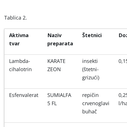
Tablica 2.
Aktivna
Naziv
Štetnici
Do
tvar
preparata
Lambda-
KARATE
insekti
0,1
cihalotrin
ZEON
(štetni-
grizući)
Esfenvalerat
SUMIALFA
repičin
0,2
5 FL
crvenoglavi
l/h
buhač