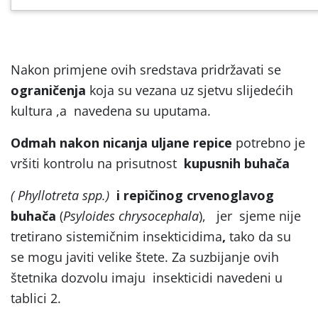
Nakon primjene ovih sredstava pridržavati se
ograničenja
koja su vezana uz sjetvu slijedećih
kultura ,a navedena su uputama.
Odmah nakon nicanja uljane repice
potrebno je
vršiti kontrolu na prisutnost
kupusnih buhača
( Phyllotreta spp.)
i repičinog crvenoglavog
buhača
(
Psyloides chrysocephala
), jer sjeme nije
tretirano sistemičnim insekticidima
,
tako da su
se mogu javiti velike štete. Za suzbijanje ovih
štetnika dozvolu imaju insekticidi navedeni u
tablici 2.