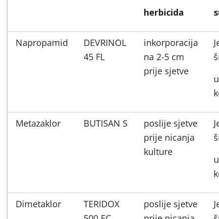
herbicida
s
Napropamid
DEVRINOL
inkorporacija
J
45 FL
na 2-5 cm
š
prije sjetve
u
k
Metazaklor
BUTISAN S
poslije sjetve
J
prije nicanja
š
kulture
u
k
Dimetaklor
TERIDOX
poslije sjetve
J
500 EC
prije nicanja
š