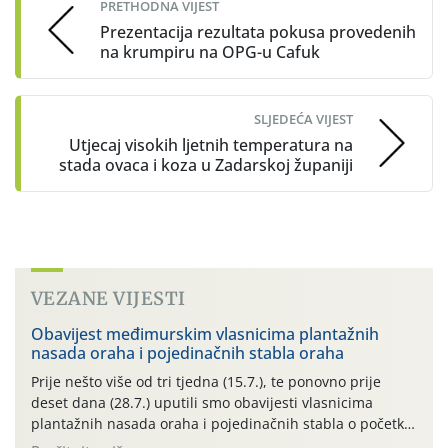
PRETHODNA VIJEST
Prezentacija rezultata pokusa provedenih
na krumpiru na OPG-u Cafuk
SLJEDEĆA VIJEST
Utjecaj visokih ljetnih temperatura na
stada ovaca i koza u Zadarskoj županiji
VEZANE VIJESTI
Obavijest međimurskim vlasnicima plantažnih
nasada oraha i pojedinačnih stabla oraha
Prije nešto više od tri tjedna (15.7.), te ponovno prije
deset dana (28.7.) uputili smo obavijesti vlasnicima
plantažnih nasada oraha i pojedinačnih stabla o početku
leta i ovogodišnjoj potrebi usmjerenog suzbijanja