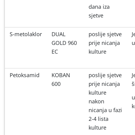
dana iza
sjetve
S-metolaklor
DUAL
poslije sjetve
J
GOLD 960
prije nicanja
u
EC
kulture
Petoksamid
KOBAN
poslije sjetve
J
600
prije nicanja
š
kulture
u
nakon
k
nicanja u fazi
2-4 lista
kulture