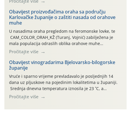
Pročitajte više
orahove muhe (Rhagoletis completa)! Već dvanaest dana
traje drugi ovogodišnji “toplinski udar”, koji naročito
Obavijest proizvođačima oraha sa području
Karlovačke županije o zaštiti nasada od orahove
izražen zadnja šest dana (31.7.-05.8.), jer najviše
muhe
temperature zraka svakodnevno […]
U nasadima oraha pregledom na feromonske lovke, te
CAM_COLOR_ORAH_KŽ (Turanj, Vojnić) zabilježena je
mala populacija odraslih oblika orahove muhe
(Rhagoletis completa). Niska brojnost može se objasniti
Pročitajte više
činjenicom da je riječ o mladim nasadima s vrlo malim
urodom, što je povezano i s manjim brojem prezimjelih
Obavijest vinogradarima Bjelovarsko-bilogorske
županije
jedinki. U starijim nasadima, na žutim ljepljivim Rebell
pločama s […]
Vruće i sparno vrijeme prevladavalo je posljednjih 14
dana uz pljuskove na pojedinim lokalitetima u županiji.
Srednja dnevna temperatura iznosila je 23 ˚C, a
maksimalne su posljednjih dana dosezale do 35 ˚C.
Pročitajte više
Simptome plamenjače vinove loze (Plasmoparas
viticola) vidljivi su na zapercima i vršnom mladom lišću.
Kako bi i dalje održali zdravu lisnu masu u zaštiti je
moguće […]