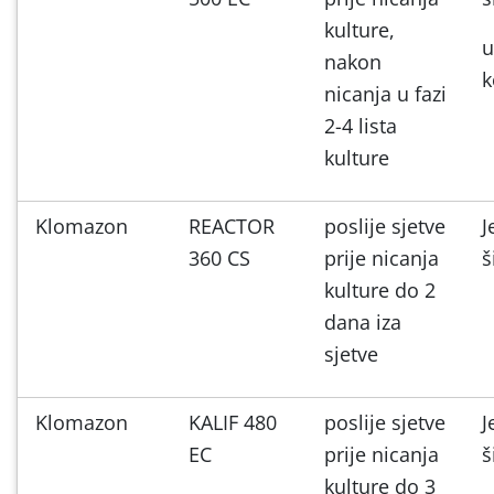
kulture,
u
nakon
k
nicanja u fazi
2-4 lista
kulture
Klomazon
REACTOR
poslije sjetve
J
360 CS
prije nicanja
š
kulture do 2
dana iza
sjetve
Klomazon
KALIF 480
poslije sjetve
J
EC
prije nicanja
š
kulture do 3