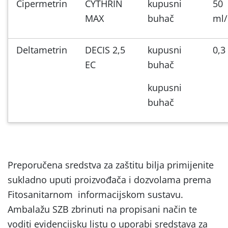
Cipermetrin
CYTHRIN
kupusni
50
MAX
buhač
ml/
Deltametrin
DECIS 2,5
kupusni
0,3
EC
buhač
kupusni
buhač
Preporučena sredstva za zaštitu bilja primijenite
sukladno uputi proizvođača i dozvolama prema
Fitosanitarnom informacijskom sustavu.
Ambalažu SZB zbrinuti na propisani način te
voditi evidencijsku listu o uporabi sredstava za