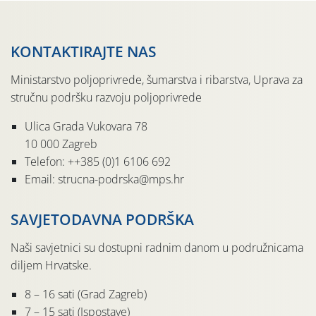
KONTAKTIRAJTE NAS
Ministarstvo poljoprivrede, šumarstva i ribarstva, Uprava za
stručnu podršku razvoju poljoprivrede
Ulica Grada Vukovara 78
10 000 Zagreb
Telefon: ++385 (0)1 6106 692
Email: strucna-podrska@mps.hr
SAVJETODAVNA PODRŠKA
Naši savjetnici su dostupni radnim danom u podružnicama
diljem Hrvatske.
8 – 16 sati (Grad Zagreb)
7 – 15 sati (Ispostave)