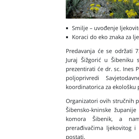
Smilje – uvođenje ljekovi
Koraci do eko znaka za lje
Predavanja će se održati 7.
Juraj Šižgorić u Šibeniku
prezentirati će dr. sc. Ines
poljoprivredi Savjetoda
koordinatorica za ekološku 
Organizatori ovih stručnih 
Šibensko-kninske županije
komora Šibenik, a nami
prerađivačima ljekovitog i
postati.