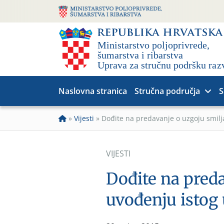
Naslovna stranica
Stručna područja
S
»
Vijesti
»
Dođite na predavanje o uzgoju smilj
VIJESTI
Dođite na preda
uvođenju istog