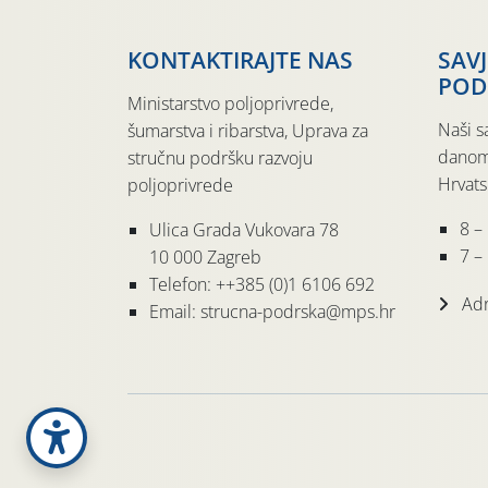
KONTAKTIRAJTE NAS
SAV
POD
Ministarstvo poljoprivrede,
Naši s
šumarstva i ribarstva, Uprava za
danom
stručnu podršku razvoju
Hrvats
poljoprivrede
8 –
Ulica Grada Vukovara 78
7 – 
10 000 Zagreb
Telefon: ++385 (0)1 6106 692
Adr
Email: strucna-podrska@mps.hr