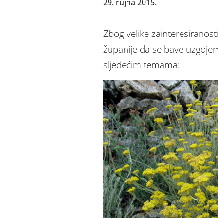
29. rujna 2015.
Zbog velike zainteresiranost
županije da se bave uzgojem 
sljedećim temama: