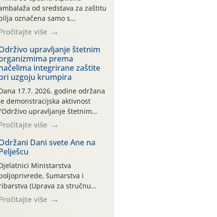
ambalaža od sredstava za zaštitu
bilja označena samo s
piktogramima i oznakom
Pročitajte više
CROCPA EKO MODEL:
Transportna ambalaža kao i
Održivo upravljanje štetnim
organizmima prema
ambalaža drugih proizvoda koji
načelima integrirane zaštite
nisu sredstva za zaštitu bilja
pri uzgoju krumpira
(npr. ambalaža od mineralnih
gnojiva,) se ne prihvaća.
Dana 17.7. 2026. godine održana
Korisnicima je osiguran
je demonstracijska aktivnost
besplatni povrat prazne
"Održivo upravljanje štetnim
ambalaže isključivo ovih tvrtki:
organizmima prema načelima
Pročitajte više
AGROCHEM-MAKS, AGRONOM,
integrirane zaštite pri uzgoju
ALBAUGH TKI* (PINUS […]
krumpira" na pokusnom polju
Održani Dani svete Ane na
Pelješcu
"Poredje", kraj naselja Belica
(ARKOD parcela ID 2445031)
Djelatnici Ministarstva
(središnji dio Međimurske
poljoprivrede, šumarstva i
županije).
ribarstva (Uprava za stručnu
podršku razvoju poljoprivrede)
Pročitajte više
sudjelovali su na tradicionalnom
Vinskom forumu, održanom