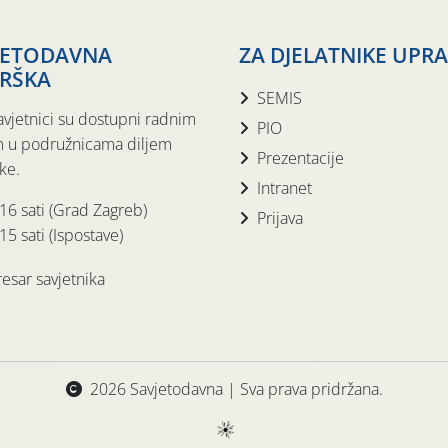
JETODAVNA
ZA DJELATNIKE UPR
RŠKA
SEMIS
avjetnici su dostupni radnim
PIO
 u podružnicama diljem
Prezentacije
ke.
Intranet
 16 sati (Grad Zagreb)
Prijava
15 sati (Ispostave)
esar savjetnika
2026 Savjetodavna | Sva prava pridržana.