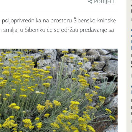
PODIJELI
i poljoprivrednika na prostoru Šibensko-kninske
smilja, u Šibeniku će se održati predavanje sa