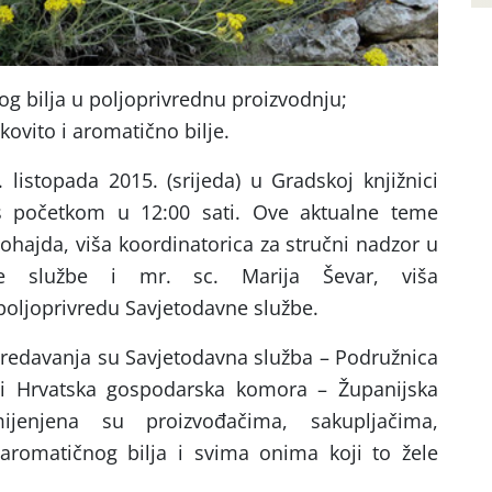
tog bilja u poljoprivrednu proizvodnju;
kovito i aromatično bilje.
 listopada 2015. (srijeda) u Gradskoj knjižnici
 s početkom u 12:00 sati. Ove aktualne teme
 Pohajda, viša koordinatorica za stručni nadzor u
vne službe i mr. sc. Marija Ševar, viša
poljoprivredu Savjetodavne službe.
predavanja su Savjetodavna služba – Podružnica
 i Hrvatska gospodarska komora – Županijska
jenjena su proizvođačima, sakupljačima,
 aromatičnog bilja i svima onima koji to žele