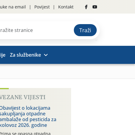
uke na email
Povijest
Kontakt
Traži
ije
Za službenike
VEZANE VIJESTI
Obavijest o lokacijama
sakupljanja otpadne
ambalaže od pesticida za
kolovoz 2026. godine
Prima se opasna otpadna