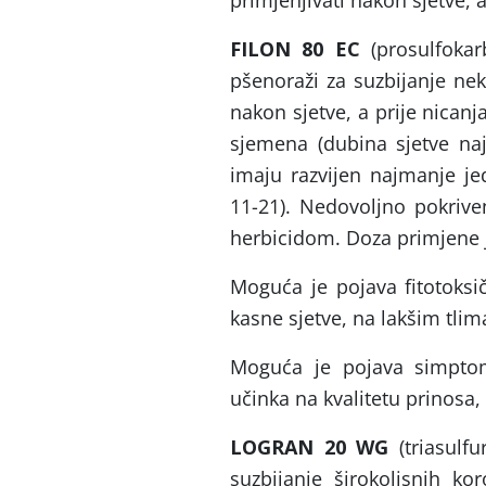
primjenjivati nakon sjetve, a
FILON 80 EC
(prosulfokarb
pšenoraži za suzbijanje nek
nakon sjetve, a prije nican
sjemena (dubina sjetve naj
imaju razvijen najmanje je
11-21). Nedovoljno pokriv
herbicidom. Doza primjene je
Moguća je pojava fitotoksič
kasne sjetve, na lakšim tli
Moguća je pojava simptoma
učinka na kvalitetu prinosa
LOGRAN 20 WG
(triasulfu
suzbijanje širokolisnih k