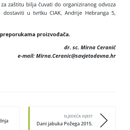
a zaštitu bilja čuvati do organiziranog odvoza
li dostaviti u tvrtku CIAK, Andrije Hebranga 5,
preporukama
proizvo
đ
a
č
a
.
dr. sc. Mirna Ceranić
e-mail: Mirna.Ceranic@savjetodavna.hr
SLJEDEĆA VIJEST
dnja
Dani jabuka Požega 2015.