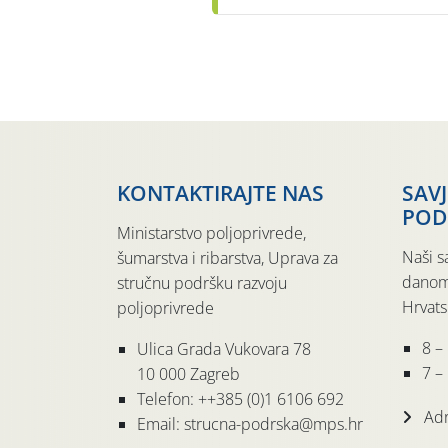
KONTAKTIRAJTE NAS
SAV
POD
Ministarstvo poljoprivrede,
Naši s
šumarstva i ribarstva, Uprava za
danom
stručnu podršku razvoju
Hrvats
poljoprivrede
8 –
Ulica Grada Vukovara 78
7 – 
10 000 Zagreb
Telefon: ++385 (0)1 6106 692
Adr
Email: strucna-podrska@mps.hr