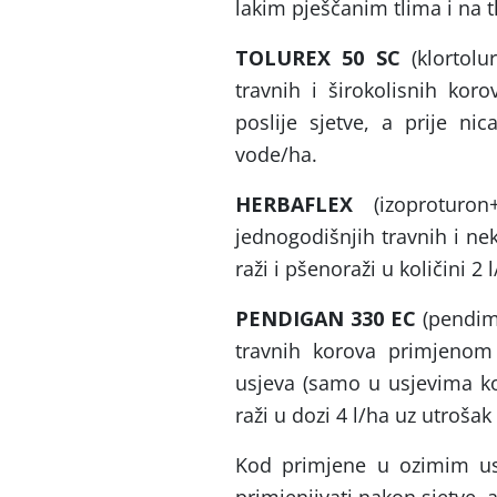
lakim pješčanim tlima i na 
TOLUREX 50 SC
(klortolu
travnih i širokolisnih kor
poslije sjetve, a prije ni
vode/ha.
HERBAFLEX
(izoproturon+
jednogodišnjih travnih i ne
raži i pšenoraži u količini 2
PENDIGAN 330 EC
(pendime
travnih korova primjenom 
usjeva (samo u usjevima koj
raži u dozi 4 l/ha uz utroša
Kod primjene u ozimim us