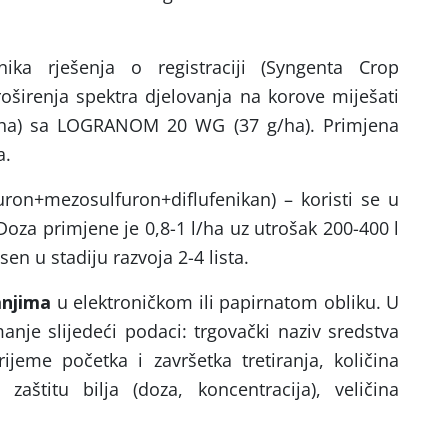
ka rješenja o registraciji (Syngenta Crop
oširenja spektra djelovanja na korove miješati
l/ha) sa LOGRANOM 20 WG (37 g/ha). Primjena
a.
uron+mezosulfuron+diflufenikan) – koristi se u
Doza primjene je 0,8-1 l/ha uz utrošak 200-400 l
en u stadiju razvoja 2-4 lista.
anjima
u elektroničkom ili papirnatom obliku. U
nje slijedeći podaci: trgovački naziv sredstva
rijeme početka i završetka tretiranja, količina
zaštitu bilja (doza, koncentracija), veličina