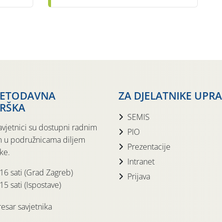
JETODAVNA
ZA DJELATNIKE UPR
RŠKA
SEMIS
avjetnici su dostupni radnim
PIO
 u podružnicama diljem
Prezentacije
ke.
Intranet
 16 sati (Grad Zagreb)
Prijava
15 sati (Ispostave)
esar savjetnika