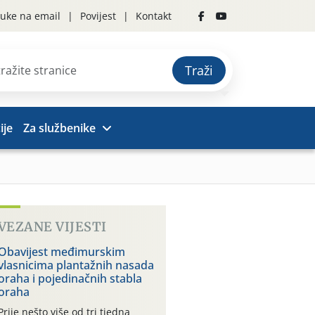
uke na email
Povijest
Kontakt
Traži
ije
Za službenike
VEZANE VIJESTI
Obavijest međimurskim
vlasnicima plantažnih nasada
oraha i pojedinačnih stabla
oraha
Prije nešto više od tri tjedna