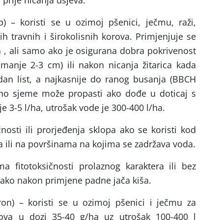
 prije nicanja usjeva.
) – koristi se u ozimoj pšenici, ječmu, raži,
ih travnih i širokolisnih korova. Primjenjuje se
ja , ali samo ako je osigurana dobra pokrivenost
manje 2-3 cm) ili nakon nicanja žitarica kada
dan list, a najkasnije do ranog busanja (BBCH
eno sjeme može propasti ako dođe u doticaj s
 3-5 l/ha, utrošak vode je 300-400 l/ha.
nosti ili prorjeđenja sklopa ako se koristi kod
ma ili na površinama na kojima se zadržava voda.
 fitotoksičnosti prolaznog karaktera ili bez
, ako nakon primjene padne jača kiša.
ron) – koristi se u ozimoj pšenici i ječmu za
orova u dozi 35-40 g/ha uz utrošak 100-400 l