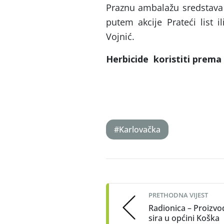
Praznu ambalažu sredstava z
putem akcije Prateći list i
Vojnić.
Herbicide
koristiti
prema
#Karlovačka
Post
navigation
PRETHODNA VIJEST
Radionica – Proizvo
sira u općini Koška