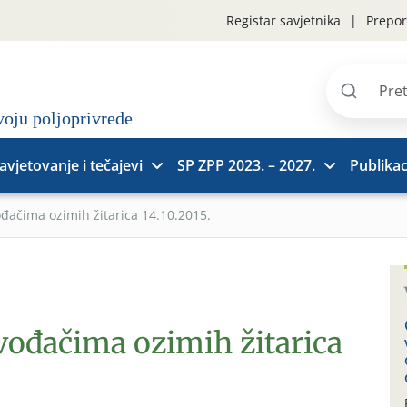
Registar savjetnika
Prepor
Pretraži
stranice
avjetovanje i tečajevi
SP ZPP 2023. – 2027.
Publikac
ođačima ozimih žitarica 14.10.2015.
vođačima ozimih žitarica