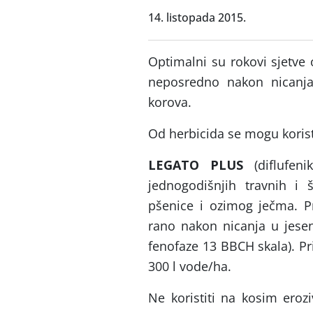
14. listopada 2015.
Optimalni su rokovi sjetve o
neposredno nakon nicanja 
korova.
Od herbicida se mogu koristi
LEGATO PLUS
(diflufeni
jednogodišnjih travnih i
pšenice i ozimog ječma. Pri
rano nakon nicanja u jesen 
fenofaze 13 BBCH skala). Pri
300 l vode/ha.
Ne koristiti na kosim ero