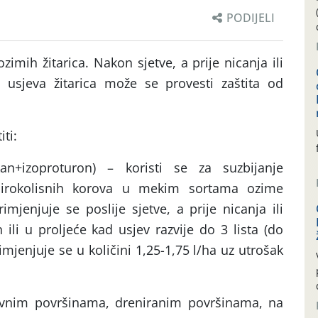
PODIJELI
zimih žitarica. Nakon sjetve, a prije nicanja ili
usjeva žitarica može se provesti zaštita od
ti:
kan+izoproturon) – koristi se za suzbijanje
 širokolisnih korova u mekim sortama ozime
mjenjuje se poslije sjetve, a prije nicanja ili
ili u proljeće kad usjev razvije do 3 lista (do
mjenjuje se u količini 1,25-1,75 l/ha uz utrošak
zivnim površinama, dreniranim površinama, na