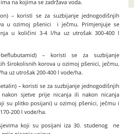
tlima na kojima se zadržava voda.
ron) – koristi se za suzbijanje jednogodišnjih
ova u ozimoj pšenici i ječmu. Primjenjuje se
canja u količini 3-4 l/ha uz utrošak 300-400 l
beflubutamid) – koristi se za suzbijanje
kih širokolisnih korova u ozimoj pšenici, ječmu,
 l/ha uz utrošak 200-400 l vode/ha.
talin) – koristi se za suzbijanje jednogodišnjih
nakon sjetve prije nicanja ili nakon nicanja
i su plitko posijani) u ozimoj pšenici, ječmu i
k 170-200 l vode/ha.
jevima koji su posijani iza 30. studenog ne