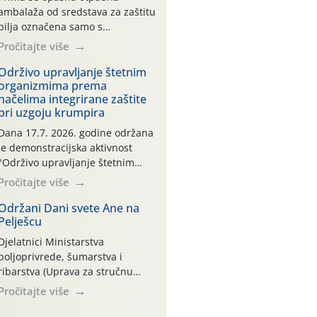
ambalaža od sredstava za zaštitu
bilja označena samo s
piktogramima i oznakom
Pročitajte više
CROCPA EKO MODEL:
Transportna ambalaža kao i
Održivo upravljanje štetnim
organizmima prema
ambalaža drugih proizvoda koji
načelima integrirane zaštite
nisu sredstva za zaštitu bilja
pri uzgoju krumpira
(npr. ambalaža od mineralnih
gnojiva,) se ne prihvaća.
Dana 17.7. 2026. godine održana
Korisnicima je osiguran
je demonstracijska aktivnost
besplatni povrat prazne
"Održivo upravljanje štetnim
ambalaže isključivo ovih tvrtki:
organizmima prema načelima
Pročitajte više
AGROCHEM-MAKS, AGRONOM,
integrirane zaštite pri uzgoju
ALBAUGH TKI* (PINUS […]
krumpira" na pokusnom polju
Održani Dani svete Ane na
Pelješcu
"Poredje", kraj naselja Belica
(ARKOD parcela ID 2445031)
Djelatnici Ministarstva
(središnji dio Međimurske
poljoprivrede, šumarstva i
županije).
ribarstva (Uprava za stručnu
podršku razvoju poljoprivrede)
Pročitajte više
sudjelovali su na tradicionalnom
Vinskom forumu, održanom