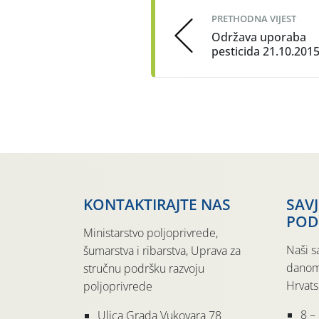
PRETHODNA VIJEST
Održava uporaba
pesticida 21.10.2015
KONTAKTIRAJTE NAS
SAV
POD
Ministarstvo poljoprivrede,
Naši s
šumarstva i ribarstva, Uprava za
danom
stručnu podršku razvoju
Hrvats
poljoprivrede
8 –
Ulica Grada Vukovara 78