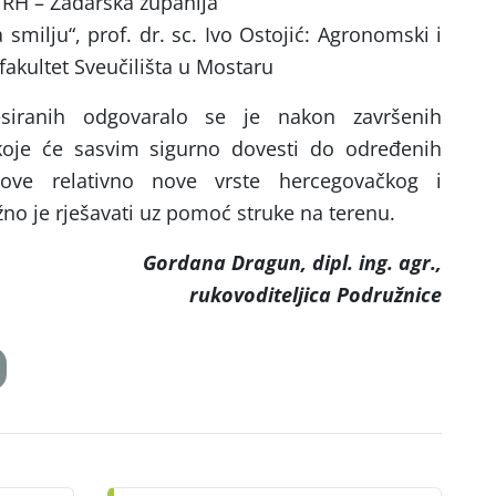
 RH – Zadarska županija
 smilju“, prof. dr. sc. Ivo Ostojić: Agronomski i
akultet Sveučilišta u Mostaru
esiranih odgovaralo se je nakon završenih
koje će sasvim sigurno dovesti do određenih
ove relativno nove vrste hercegovačkog i
o je rješavati uz pomoć struke na terenu.
Gordana Dragun, dipl. ing. agr.,
rukovoditeljica Podružnice