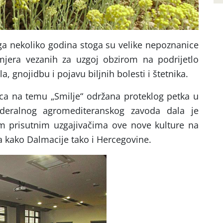
ga nekoliko godina stoga su velike nepoznanice
mjera vezanih za uzgoj obzirom na podrijetlo
, gnojidbu i pojavu biljnih bolesti i štetnika.
ca na temu „Smilje“ održana proteklog petka u
ederalnog agromediteranskog zavoda dala je
m prisutnim uzgajivačima ove nove kulture na
 kako Dalmacije tako i Hercegovine.