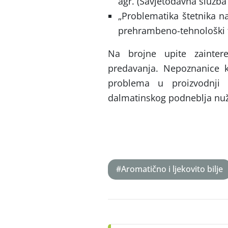
agr. (Savjetodavna služba
„Problematika štetnika na
prehrambeno-tehnološki f
Na brojne upite zainter
predavanja. Nepoznanice 
problema u proizvodnji 
dalmatinskog podneblja nužn
#Aromatično i ljekovito bilje
Post
navigation