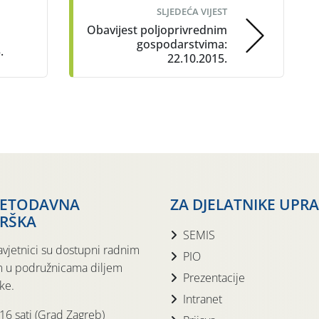
SLJEDEĆA VIJEST
Obavijest poljoprivrednim
gospodarstvima:
.
22.10.2015.
JETODAVNA
ZA DJELATNIKE UPR
RŠKA
SEMIS
avjetnici su dostupni radnim
PIO
 u podružnicama diljem
Prezentacije
ke.
Intranet
 16 sati (Grad Zagreb)