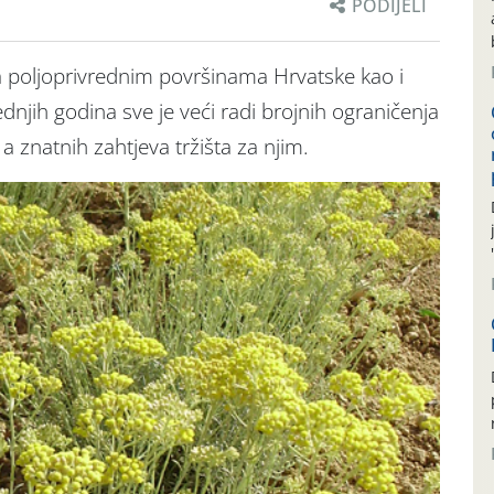
PODIJELI
a poljoprivrednim površinama Hrvatske kao i
njih godina sve je veći radi brojnih ograničenja
 a znatnih zahtjeva tržišta za njim.