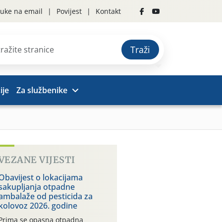
uke na email
Povijest
Kontakt
Traži
ije
Za službenike
VEZANE VIJESTI
Obavijest o lokacijama
sakupljanja otpadne
ambalaže od pesticida za
kolovoz 2026. godine
Prima se opasna otpadna