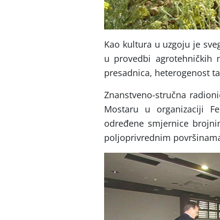
Kao kultura u uzgoju je sve
u provedbi agrotehničkih 
presadnica, heterogenost tala
Znanstveno-stručna radioni
Mostaru u organizaciji F
određene smjernice brojni
poljoprivrednim površinama