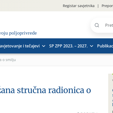
Registar savjetnika
Prepor
Pretraži
stranice
avjetovanje i tečajevi
SP ZPP 2023. – 2027.
Publikac
 o smilju
ana stručna radionica o