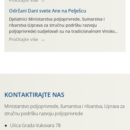
Pročitajte više
parcela ID 2445031) (središnji dio Međimurske županije).
Održani Dani svete Ane na Pelješcu
Djelatnici Ministarstva poljoprivrede, šumarstva i
ribarstva (Uprava za stručnu podršku razvoju
poljoprivrede) sudjelovali su na tradicionalnom Vinskom
forumu, održanom 24.07.2026. godine u Domu vinarske
Pročitajte više
tradicije u Putnikovićima na poluotoku Pelješcu, u
organizaciji PZ Putniković, Zadružni savez Dalmacije,
Udruga Dalmika i općina Ston. Manifestacija, koja se već
sedmu godinu zaredom održava u sklopu proslave Dana
svete […]
KONTAKTIRAJTE NAS
Ministarstvo poljoprivrede, šumarstva i ribarstva, Uprava za
stručnu podršku razvoju poljoprivrede
Ulica Grada Vukovara 78