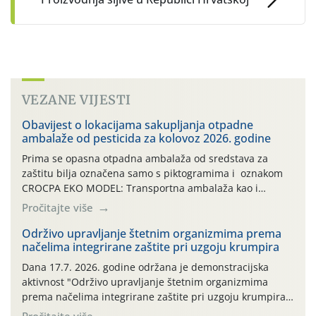
VEZANE VIJESTI
Obavijest o lokacijama sakupljanja otpadne
ambalaže od pesticida za kolovoz 2026. godine
Prima se opasna otpadna ambalaža od sredstava za
zaštitu bilja označena samo s piktogramima i oznakom
CROCPA EKO MODEL: Transportna ambalaža kao i
ambalaža drugih proizvoda koji nisu sredstva za zaštitu
Pročitajte više
bilja (npr. ambalaža od mineralnih gnojiva,) se ne
prihvaća. Korisnicima je osiguran besplatni povrat
Održivo upravljanje štetnim organizmima prema
načelima integrirane zaštite pri uzgoju krumpira
prazne ambalaže isključivo ovih tvrtki: AGROCHEM-MAKS,
AGRONOM, ALBAUGH TKI* (PINUS […]
Dana 17.7. 2026. godine održana je demonstracijska
aktivnost "Održivo upravljanje štetnim organizmima
prema načelima integrirane zaštite pri uzgoju krumpira"
na pokusnom polju "Poredje", kraj naselja Belica (ARKOD