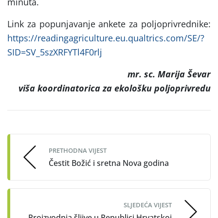
minuta.
Link za popunjavanje ankete za poljoprivrednike:
https://readingagriculture.eu.qualtrics.com/SE/?
SID=SV_5szXRFYTl4F0rlj
mr. sc. Marija Ševar
viša koordinatorica za ekološku poljoprivredu
Post
navigation
PRETHODNA VIJEST
Čestit Božić i sretna Nova godina
SLJEDEĆA VIJEST
Proizvodnja šljive u Republici Hrvatskoj