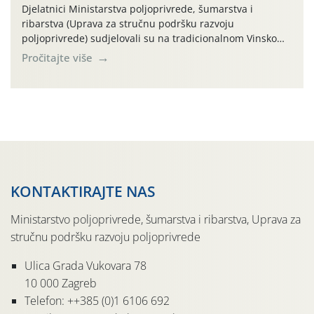
Djelatnici Ministarstva poljoprivrede, šumarstva i
ribarstva (Uprava za stručnu podršku razvoju
poljoprivrede) sudjelovali su na tradicionalnom Vinskom
forumu, održanom 24.07.2026. godine u Domu vinarske
Pročitajte više
tradicije u Putnikovićima na poluotoku Pelješcu, u
organizaciji PZ Putniković, Zadružni savez Dalmacije,
Udruga Dalmika i općina Ston. Manifestacija, koja se već
sedmu godinu zaredom održava u sklopu proslave Dana
svete […]
KONTAKTIRAJTE NAS
Ministarstvo poljoprivrede, šumarstva i ribarstva, Uprava za
stručnu podršku razvoju poljoprivrede
Ulica Grada Vukovara 78
10 000 Zagreb
Telefon: ++385 (0)1 6106 692