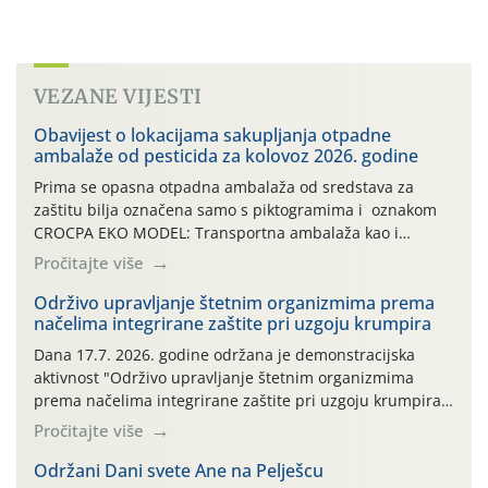
VEZANE VIJESTI
Obavijest o lokacijama sakupljanja otpadne
ambalaže od pesticida za kolovoz 2026. godine
Prima se opasna otpadna ambalaža od sredstava za
zaštitu bilja označena samo s piktogramima i oznakom
CROCPA EKO MODEL: Transportna ambalaža kao i
ambalaža drugih proizvoda koji nisu sredstva za zaštitu
Pročitajte više
bilja (npr. ambalaža od mineralnih gnojiva,) se ne
prihvaća. Korisnicima je osiguran besplatni povrat
Održivo upravljanje štetnim organizmima prema
načelima integrirane zaštite pri uzgoju krumpira
prazne ambalaže isključivo ovih tvrtki: AGROCHEM-MAKS,
AGRONOM, ALBAUGH TKI* (PINUS […]
Dana 17.7. 2026. godine održana je demonstracijska
aktivnost "Održivo upravljanje štetnim organizmima
prema načelima integrirane zaštite pri uzgoju krumpira"
na pokusnom polju "Poredje", kraj naselja Belica (ARKOD
Pročitajte više
parcela ID 2445031) (središnji dio Međimurske županije).
Održani Dani svete Ane na Pelješcu