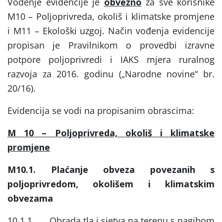
Vođenje evidencije je
obvezno
za sve korisnike
M10 – Poljoprivreda, okoliš i klimatske promjene
i M11 – Ekološki uzgoj. Način vođenja evidencije
propisan je Pravilnikom o provedbi izravne
potpore poljoprivredi i IAKS mjera ruralnog
razvoja za 2016. godinu („Narodne novine“ br.
20/16).
Evidencija se vodi na propisanim obrascima:
M 10 – Poljoprivreda, okoliš i klimatske
promjene
M10.1. Plaćanje obveza povezanih s
poljoprivredom, okolišem i klimatskim
obvezama
10.1.1. Obrada tla i sjetva na terenu s nagibom