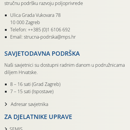
stručnu podršku razvoju poljoprivrede
Ulica Grada Vukovara 78
10 000 Zagreb
Telefon: ++385 (0)1 6106 692
Email: strucna-podrska@mps.hr
SAVJETODAVNA PODRŠKA
Naši savjetnici su dostupni radnim danom u podružnicama
diljem Hrvatske.
8 – 16 sati (Grad Zagreb)
7 – 15 sati (Ispostave)
Adresar savjetnika
ZA DJELATNIKE UPRAVE
SEMIS