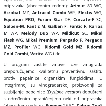
pripravaka (abecednim redom):
Azimut
80 WG,
Acrobat
MZ,
Antracol Combi
WP,
Electis
WG,
Equation PRO
,
Forum Star
DF,
Curzate-F
SC,
Galben-M
,
Fantic M
,
Galben F
,
Fantic F
,
Karios
M
WP,
Melody Duo
WP,
Mildicut
SC,
Mikal
Flash
WG,
Mikal Premium
,
Pergado F
,
Pergado
MZ
,
Profiler
WG,
Ridomil Gold MZ
,
Ridomil
Gold Combi
,
Verita
WG i dr.
U program zaštite vinove loze vinograda
preporučujemo kvalitetnu preventivnu zaštitu
protiv pepelnice organskim fungicidima. U
integriranoj su vinogradarskoj proizvodnji za
suzbijanje pepelnice (
Erysiphe necator
) dopušteni
s određenim ograničenjima neki od pripravaka
(abecednim redom):
Bumper
25 EC,
Cabrio Top
*