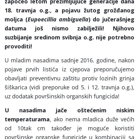
započeo letom prezimljujuće generacije dana
18. travnja o.g., a pojavu žutog grožđanog
moljca (
Eupoecillia ambiguella
) do jučerašnjeg
datuma još nismo zabilježili! Njihovo
suzbijanje sredinom svibnja o.g. nije potrebno
provoditi!
U mladim nasadima sadnje 2016. godine, nakon
pojave prvih listića iz cjepova preporučujemo
obavljati preventivnu zaštitu protiv lozinih grinja
šiškarica (vidi preporuke od 5. i 12. travnja o.g.),
uz dodatak površinskih organskih fungicida!
U nasadima jače oštećenim niskim
temperaturama
, ako nema mladica duže većih
od 10tak cm također je moguće koristiti
površinske organske fungicide u kombinaciji sa