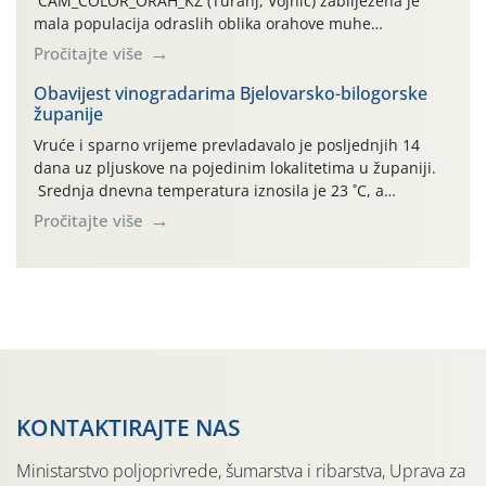
CAM_COLOR_ORAH_KŽ (Turanj, Vojnić) zabilježena je
mala populacija odraslih oblika orahove muhe
(Rhagoletis completa). Niska brojnost može se objasniti
Pročitajte više
činjenicom da je riječ o mladim nasadima s vrlo malim
urodom, što je povezano i s manjim brojem prezimjelih
Obavijest vinogradarima Bjelovarsko-bilogorske
županije
jedinki. U starijim nasadima, na žutim ljepljivim Rebell
pločama s […]
Vruće i sparno vrijeme prevladavalo je posljednjih 14
dana uz pljuskove na pojedinim lokalitetima u županiji.
Srednja dnevna temperatura iznosila je 23 ˚C, a
maksimalne su posljednjih dana dosezale do 35 ˚C.
Pročitajte više
Simptome plamenjače vinove loze (Plasmoparas
viticola) vidljivi su na zapercima i vršnom mladom lišću.
Kako bi i dalje održali zdravu lisnu masu u zaštiti je
moguće […]
KONTAKTIRAJTE NAS
Ministarstvo poljoprivrede, šumarstva i ribarstva, Uprava za