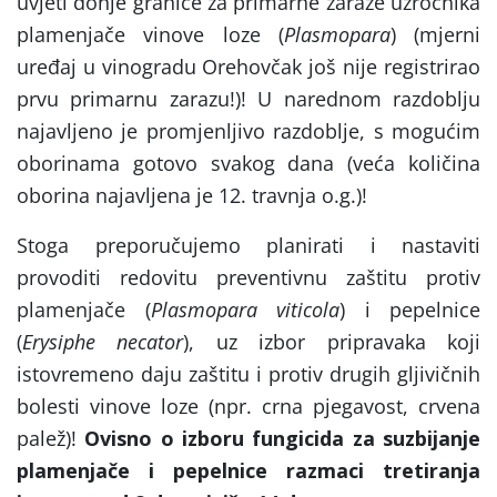
uvjeti donje granice za primarne zaraze uzročnika
plamenjače vinove loze (
Plasmopara
) (mjerni
uređaj u vinogradu Orehovčak još nije registrirao
prvu primarnu zarazu!)! U narednom razdoblju
najavljeno je promjenljivo razdoblje, s mogućim
oborinama gotovo svakog dana (veća količina
oborina najavljena je 12. travnja o.g.)!
Stoga preporučujemo planirati i nastaviti
provoditi redovitu preventivnu zaštitu protiv
plamenjače (
Plasmopara viticola
) i pepelnice
(
Erysiphe necator
), uz izbor pripravaka koji
istovremeno daju zaštitu i protiv drugih gljivičnih
bolesti vinove loze (npr. crna pjegavost, crvena
palež)!
Ovisno o izboru fungicida za suzbijanje
plamenjače i pepelnice razmaci tretiranja