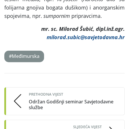
folijarna gnojiva bogata dušikom) i anorganskim
spojevima, npr.
sumpornim
pripravcima.
mr. sc. Milorad Šubić, dipl.inž.agr.
milorad.subic@savjetodavna.hr
#Međimurska
Post
navigation
PRETHODNA VIJEST
Održan Godišnji seminar Savjetodavne
službe
SLJEDEĆA VIJEST