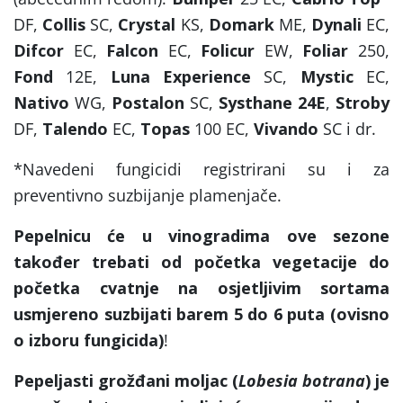
DF,
Collis
SC,
Crystal
KS,
Domark
ME,
Dynali
EC,
Difcor
EC,
Falcon
EC,
Folicur
EW,
Foliar
250,
Fond
12E,
Luna Experience
SC,
Mystic
EC,
Nativo
WG,
Postalon
SC,
Systhane 24E
,
Stroby
DF,
Talendo
EC,
Topas
100 EC,
Vivando
SC i dr.
*Navedeni fungicidi registrirani su i za
preventivno suzbijanje plamenjače.
Pepelnicu će u vinogradima ove sezone
također trebati od početka vegetacije do
početka cvatnje na osjetljivim sortama
usmjereno suzbijati barem 5 do 6 puta (ovisno
o izboru fungicida)
!
Pepeljasti grožđani moljac (
Lobesia botrana
) je