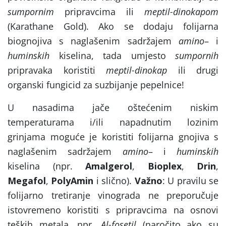
sumpornim
pripravcima ili
meptil-dinokapom
(Karathane Gold). Ako se dodaju folijarna
biognojiva s naglašenim sadržajem
amino
– i
huminskih
kiselina, tada umjesto
sumpornih
pripravaka koristiti
meptil-dinokap
ili drugi
organski fungicid za suzbijanje pepelnice!
U nasadima jače oštećenim niskim
temperaturama i/ili napadnutim lozinim
grinjama moguće je koristiti folijarna gnojiva s
naglašenim sadržajem
amino
– i
huminskih
kiselina (npr.
Amalgerol
,
Bioplex
,
Drin
,
Megafol
,
PolyAmin
i slično).
Važno
: U pravilu se
folijarno tretiranje vinograda ne preporučuje
istovremeno koristiti s pripravcima na osnovi
teških metala, npr.
Al-fosetil
(naročito ako su