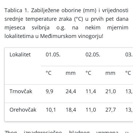
Tablica 1. Zabilježene oborine (mm) i vrijednosti
srednje temperature zraka (°C) u prvih pet dana
mjeseca svibnja o.g. na nekim mjernim
lokalitetima u Međimurskom vinogorju!
Lokalitet
01.05.
02.05.
03.
°C
mm
°C
mm
°C
Trnovčak
9,9
24,4
11,4
21,0
13
Orehovčak
10,1
18,4
11,0
27,7
13
Zbog iznadprosječno hladnog vremena u