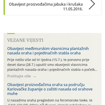
Obavijest proizvođačima jabuka i krušaka
11.05.2016.
VEZANE VIJESTI
Obavijest međimurskim vlasnicima plantažnih
nasada oraha i pojedinačnih stabla oraha
Prije nešto više od tri tjedna (15.7.), te ponovno prije
deset dana (28.7.) uputili smo obavijesti vlasnicima
plantažnih nasada oraha i pojedinačnih stabla o početku
leta i ovogodišnjoj potrebi usmjerenog suzbijanja
Pročitajte više
orahove muhe (Rhagoletis completa)! Već dvanaest dana
traje drugi ovogodišnji “toplinski udar”, koji naročito
Obavijest proizvođačima oraha sa području
Karlovačke županije o zaštiti nasada od orahove
izražen zadnja šest dana (31.7.-05.8.), jer najviše
muhe
temperature zraka svakodnevno […]
U nasadima oraha pregledom na feromonske lovke, te