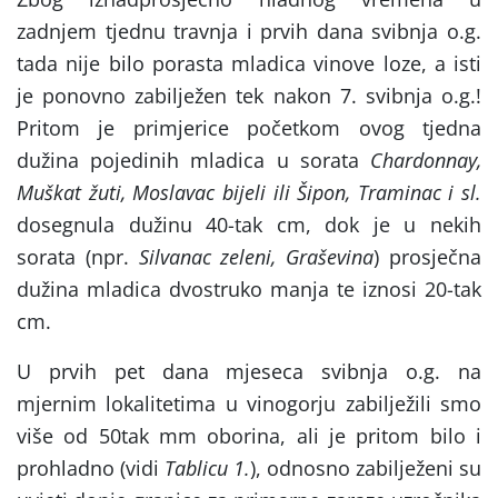
zadnjem tjednu travnja i prvih dana svibnja o.g.
tada nije bilo porasta mladica vinove loze, a isti
je ponovno zabilježen tek nakon 7. svibnja o.g.!
Pritom je primjerice početkom ovog tjedna
dužina pojedinih mladica u sorata
Chardonnay,
Muškat žuti, Moslavac bijeli ili Šipon, Traminac i sl.
dosegnula dužinu 40-tak cm, dok je u nekih
sorata (npr.
Silvanac zeleni, Graševina
) prosječna
dužina mladica dvostruko manja te iznosi 20-tak
cm.
U prvih pet dana mjeseca svibnja o.g. na
mjernim lokalitetima u vinogorju zabilježili smo
više od 50tak mm oborina, ali je pritom bilo i
prohladno (vidi
Tablicu 1.
), odnosno zabilježeni su