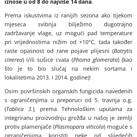
iznose u od 8 do najviše 14 dana
.
Prema iskustvima iz ranijih sezona ako tijekom
mjeseca svibnja bilježimo dugotrajno
zadržavanje vlage, uz mogući pad temperature
pri vrijednostima nižim od +10°C, tada također
raste opasnost od rane pojave plijesni (
Botrytis
cinerea
) i/ili sušice cvata (
Phoma glomerata
) (kao
što je to bio slučaj na nekim sortama i
lokalitetima 2013. i 2014. godine)!
Osim površinskih organskih fungicida navedenih
s ograničenjima u preporuci od 5. travnja o.g.
(
Tablica 3.
), prema Tehnološkim uputama za
integriranu proizvodnju grožđa u našoj je zemlji
protiv plamenjače (
Plasmopara viticola
) moguće s
ograničenjima koristiti neke od slijedećih