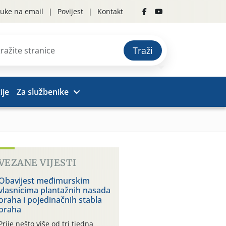
uke na email
Povijest
Kontakt
Traži
ije
Za službenike
VEZANE VIJESTI
Obavijest međimurskim
vlasnicima plantažnih nasada
oraha i pojedinačnih stabla
oraha
Prije nešto više od tri tjedna