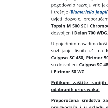
pogodovalo razvoju vrlo ja
i trešnje (
Blumeriella jaapii
uvjeti dozvole, preporuča
Topsin M 500 SC
i
Chromod
dozvoljen i
Delan 700 WDG
U pojedinim nasadima košti
suzbijanje lisnih uši na
Calypso SC 480, Pirimor 
su dozvoljeni
Calypso SC 48
i Pirimor 50 WG
.
Prilikom zaštite raniji
odabranih pripravaka!
Preporučena sredstva za
proizvođača i u skladu 