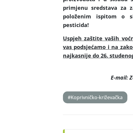
primjenu sredstava za z
položenim ispitom o s
pesticida!
Uspjeh zaštite vaših voćn
vas podsjećamo i na zako
najkasnije do 26. studeno
E-mail: 
#Koprivničko-križevačka
Post
navigation