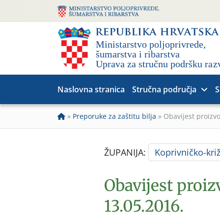
Naslovna stranica
Stručna područja
S
»
Preporuke za zaštitu bilja
»
Obavijest proizv
ŽUPANIJA:
Koprivničko-kri
Obavijest proi
13.05.2016.