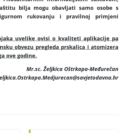
aštitu bilja mogu obavljati samo osobe s
igurnom rukovanju i pravilnoj primjeni
jaka uvelike ovisi o kvaliteti aplikacije pa
nsku obvezu pregleda prskalica i atomizera
ga ove godine.
Mr.sc. Željkica Oštrkapa-Međurečan
Zeljkica.Ostrkapa.Medjurecan@savjetodavna.hr