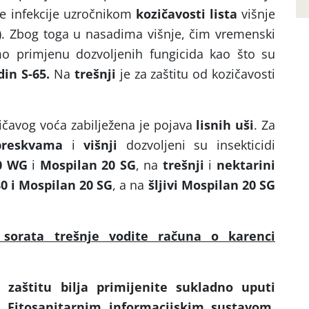
ke infekcije uzročnikom
kozičavosti lista
višnje
). Zbog toga u nasadima višnje, čim vremenski
mo primjenu dozvoljenih fungicida kao što su
in S-65.
Na
trešnji
je za zaštitu od kozičavosti
.
čavog voća zabilježena je pojava
lisnih uši
. Za
breskvama
i
višnji
dozvoljeni su insekticidi
50 WG
i
Mospilan 20 SG
, na
trešnji
i
nektarini
0 i Mospilan 20 SG
, a na
šljivi
Mospilan 20 SG
h sorata trešnje vodite računa o karenci
 zaštitu bilja primijenite sukladno uputi
s Fitosanitarnim informacijskim sustavom,