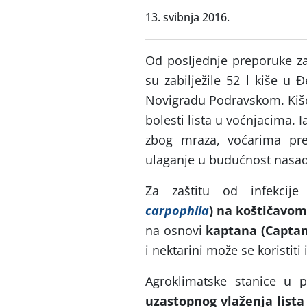
13. svibnja 2016.
Od posljednje preporuke za
su zabilježile 52 l kiše u 
Novigradu Podravskom. Kišo
bolesti lista u voćnjacima. 
zbog mraza, voćarima pre
ulaganje u budućnost nasad
Za zaštitu od infekcij
carpophila
) na koštičavom
na osnovi
kaptana (Captan
i nektarini može se koristiti 
Agroklimatske stanice u p
uzastopnog vlaženja lista