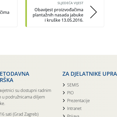
SLJEDEĆA VIJEST
Obavijest proizvođačima
ačima
plantažnih nasada jabuke
i kruške 13.05.2016.
JETODAVNA
ZA DJELATNIKE UPR
RŠKA
SEMIS
avjetnici su dostupni radnim
PIO
 u podružnicama diljem
Prezentacije
ke.
Intranet
 16 sati (Grad Zagreb)
Prijava