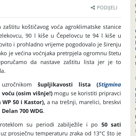
PODIJELI
 zaštitu koštičavog voća agroklimatske stanice
Đelekovcu, 90 l kiše u Čepelovcu te 94 l kiše u
vito i prohladno vrijeme pogodovalo je širenju
Iako je većina voćnjaka pretrpjela ogromnu štetu
poručamo da nastave zaštitu lista jer je to
a.
e uzročnikom
šupljikavosti lista (
Stigmina
 voću (osim višnje!)
mogu se koristiti pripravci
 WP 50 i Kastor),
a na trešnji, marelici, breskvi
i
Delan 700 WDG
.
roteklom su periodi zabilježile i po
50 sati
uz prosječnu temperaturu zraka od 13°C što je