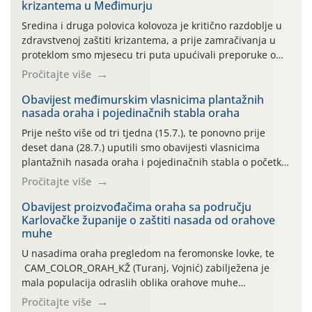
krizantema u Međimurju
Sredina i druga polovica kolovoza je kritično razdoblje u
zdravstvenoj zaštiti krizantema, a prije zamračivanja u
proteklom smo mjesecu tri puta upućivali preporuke o
preventivnim mjerama zaštite krizantema od najčešćih
Pročitajte više
uzročnika bolesti, štetnika i fito-fagnih grinja (23.7., 14.7.,
06.7.)! Na početku ovog mjeseca je zabilježeno je
Obavijest međimurskim vlasnicima plantažnih
nasada oraha i pojedinačnih stabla oraha
povijesno i ekstremno vruće meteorološko razdoblje, uz
najviše temperature […]
Prije nešto više od tri tjedna (15.7.), te ponovno prije
deset dana (28.7.) uputili smo obavijesti vlasnicima
plantažnih nasada oraha i pojedinačnih stabla o početku
leta i ovogodišnjoj potrebi usmjerenog suzbijanja
Pročitajte više
orahove muhe (Rhagoletis completa)! Već dvanaest dana
traje drugi ovogodišnji “toplinski udar”, koji naročito
Obavijest proizvođačima oraha sa području
Karlovačke županije o zaštiti nasada od orahove
izražen zadnja šest dana (31.7.-05.8.), jer najviše
muhe
temperature zraka svakodnevno […]
U nasadima oraha pregledom na feromonske lovke, te
CAM_COLOR_ORAH_KŽ (Turanj, Vojnić) zabilježena je
mala populacija odraslih oblika orahove muhe
(Rhagoletis completa). Niska brojnost može se objasniti
Pročitajte više
činjenicom da je riječ o mladim nasadima s vrlo malim