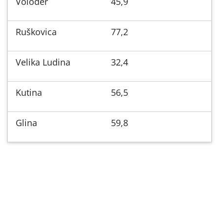
Voloder
45,9
Ruškovica
77,2
Velika Ludina
32,4
Kutina
56,5
Glina
59,8