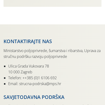
urodom, što je povezano i s manjim brojem prezimjelih
jedinki. U starijim nasadima, na žutim ljepljivim Rebell
pločama s […]
KONTAKTIRAJTE NAS
Ministarstvo poljoprivrede, šumarstva i ribarstva, Uprava za
stručnu podršku razvoju poljoprivrede
Ulica Grada Vukovara 78
10 000 Zagreb
Telefon: ++385 (0)1 6106 692
Email: strucna-podrska@mps.hr
SAVJETODAVNA PODRŠKA