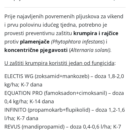
Prije najavljenih povremenih pljuskova za vikend
i prvu polovinu idućeg tjedna, potrebno je
provesti preventivnu zaštitu
krumpira i rajčice
protiv
plamenjače
(Phytophtora infestans
) i
koncentrične pjegavosti
(
Alternaria solani).
U zaštiti krumpira koristiti jedan od fungicida
:
ELECTIS WG (zoksamid+mankozeb) – doza 1,8-2,0
kg/ha; K-7 dana
EQUATION PRO (famoksadon+cimoksanil) – doza
0,4 kg/ha; K-14 dana
INFINITO (propamokarb+flupikolid) – doza 1,2-1,6
l/ha; K-7 dana
REVUS (mandipropamid) – doza 0,4-0,6 l/ha; K-7