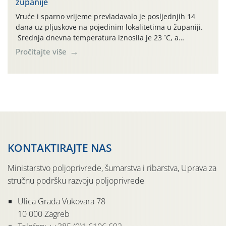
županije
jedinki. U starijim nasadima, na žutim ljepljivim Rebell
pločama s […]
Vruće i sparno vrijeme prevladavalo je posljednjih 14
dana uz pljuskove na pojedinim lokalitetima u županiji.
Srednja dnevna temperatura iznosila je 23 ˚C, a
maksimalne su posljednjih dana dosezale do 35 ˚C.
Pročitajte više
Simptome plamenjače vinove loze (Plasmoparas
viticola) vidljivi su na zapercima i vršnom mladom lišću.
Kako bi i dalje održali zdravu lisnu masu u zaštiti je
moguće […]
KONTAKTIRAJTE NAS
Ministarstvo poljoprivrede, šumarstva i ribarstva, Uprava za
stručnu podršku razvoju poljoprivrede
Ulica Grada Vukovara 78
10 000 Zagreb