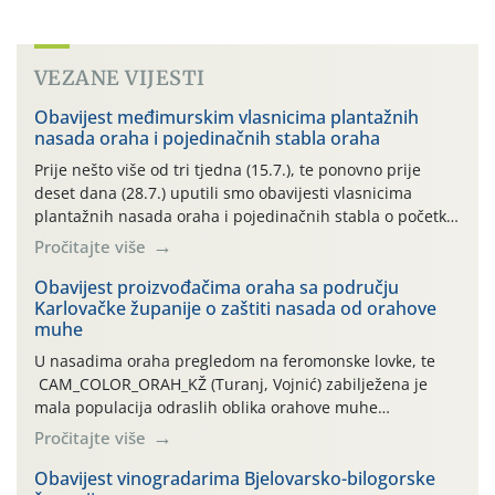
VEZANE VIJESTI
Obavijest međimurskim vlasnicima plantažnih
nasada oraha i pojedinačnih stabla oraha
Prije nešto više od tri tjedna (15.7.), te ponovno prije
deset dana (28.7.) uputili smo obavijesti vlasnicima
plantažnih nasada oraha i pojedinačnih stabla o početku
leta i ovogodišnjoj potrebi usmjerenog suzbijanja
Pročitajte više
orahove muhe (Rhagoletis completa)! Već dvanaest dana
traje drugi ovogodišnji “toplinski udar”, koji naročito
Obavijest proizvođačima oraha sa području
Karlovačke županije o zaštiti nasada od orahove
izražen zadnja šest dana (31.7.-05.8.), jer najviše
muhe
temperature zraka svakodnevno […]
U nasadima oraha pregledom na feromonske lovke, te
CAM_COLOR_ORAH_KŽ (Turanj, Vojnić) zabilježena je
mala populacija odraslih oblika orahove muhe
(Rhagoletis completa). Niska brojnost može se objasniti
Pročitajte više
činjenicom da je riječ o mladim nasadima s vrlo malim
urodom, što je povezano i s manjim brojem prezimjelih
Obavijest vinogradarima Bjelovarsko-bilogorske