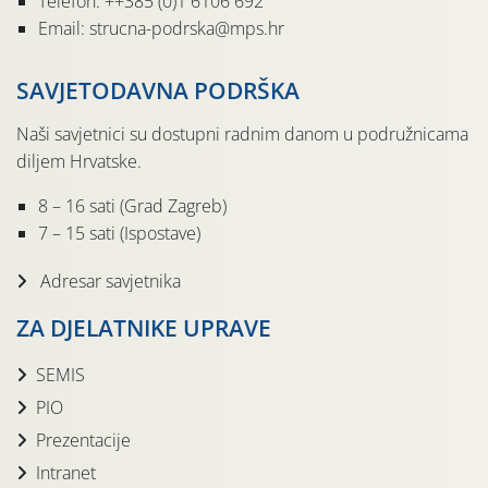
Telefon: ++385 (0)1 6106 692
Email: strucna-podrska@mps.hr
SAVJETODAVNA PODRŠKA
Naši savjetnici su dostupni radnim danom u podružnicama
diljem Hrvatske.
8 – 16 sati (Grad Zagreb)
7 – 15 sati (Ispostave)
Adresar savjetnika
ZA DJELATNIKE UPRAVE
SEMIS
PIO
Prezentacije
Intranet