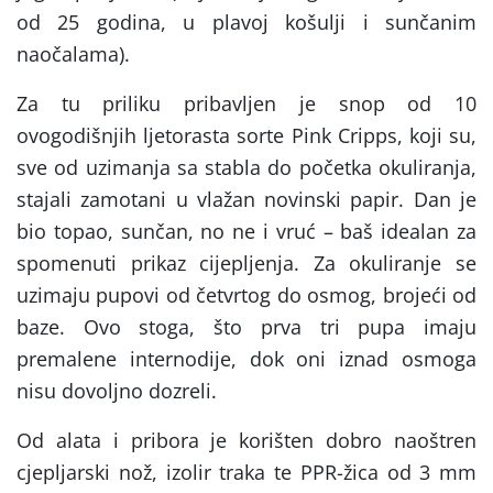
od 25 godina, u plavoj košulji i sunčanim
naočalama).
Za tu priliku pribavljen je snop od 10
ovogodišnjih ljetorasta sorte Pink Cripps, koji su,
sve od uzimanja sa stabla do početka okuliranja,
stajali zamotani u vlažan novinski papir. Dan je
bio topao, sunčan, no ne i vruć – baš idealan za
spomenuti prikaz cijepljenja. Za okuliranje se
uzimaju pupovi od četvrtog do osmog, brojeći od
baze. Ovo stoga, što prva tri pupa imaju
premalene internodije, dok oni iznad osmoga
nisu dovoljno dozreli.
Od alata i pribora je korišten dobro naoštren
cjepljarski nož, izolir traka te PPR-žica od 3 mm