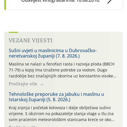
VEZANE VIJESTI
Sušni uvjeti u maslinicima u Dubrovačko-
neretvanskoj županiji (7. 8. 2026.)
Maslina se nalazi u fenofazi rasta i razvoja ploda (BBCH
71-79) u kojoj ima izražene potrebe za vodom. Dugo
razdoblje bez značajnijih oborina uz konstantno visoke
temperature negativno utječe na rast i razvoj ploda, a
Pročitajte više
takvo sušno razdoblje će se nastaviti. Primjeri
temperatura na poluotoku Pelješcu: 13.07. do 19.07.2026.
Tehnološke preporuke za jabuku i maslinu u
Istarskoj županiji (5. 8. 2026.)
(min. temp. 19,84°C , max. temp. […]
Kraj srpnja i početak kolovoza i dalje obilježava sušno
vrijeme. S obzirom na pokazatelje stanja vlage u tlu (na
svim praćenim meteorološkim stanicama kreće se oko
maksimalne vrijednosti od cb 200) jabuke se još i dobro,