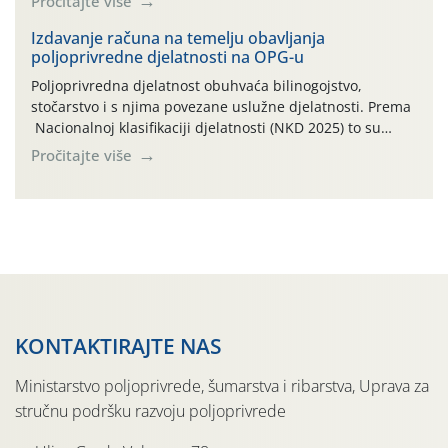
Pročitajte više
vizualno, drže. To, međutim, ne umanjuje dugoročni
negativan učinak stresa na biljke, koji, ako se on ponavlja
Izdavanje računa na temelju obavljanja
poljoprivredne djelatnosti na OPG-u
više godina […]
Poljoprivredna djelatnost obuhvaća bilinogojstvo,
stočarstvo i s njima povezane uslužne djelatnosti. Prema
Nacionalnoj klasifikaciji djelatnosti (NKD 2025) to su
skupne 01.1, 01.2, 01.3, 01.4, 01.5 i 01.6. Djelatnost
Pročitajte više
prerade poljoprivrednih proizvoda je svako djelovanje na
poljoprivredni proizvod čiji je rezultat proizvod koji
također može biti poljoprivredni proizvod poput npr.
maslinovog ulja, bučinog ulja, vino od […]
KONTAKTIRAJTE NAS
Ministarstvo poljoprivrede, šumarstva i ribarstva, Uprava za
stručnu podršku razvoju poljoprivrede