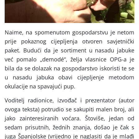
Naime, na spomenutom gospodarstvu je netom
prije pokaznog cijepljenja otvoren savjetnički
paket. Budući da je sortiment u nasadu jabuke
već pomalo „demodé“, želja vlasnice OPG-a je
bila da se dolazak na gospodarstvo iskoristi te se
u nasadu jabuka obavi cijepljenje metodom
okulacije na spavajući pup.
Voditelj radionice, izvođač i prezentator (autor
ovoga teksta) potrudio se sakupiti malen broj, ali
jako zainteresiranih voćara. Štoviše, jedan od
sedam prisutnih, žednih znanja, došao je čak s
juga Španjolske (vrijedno je naglasiti da je mlađi