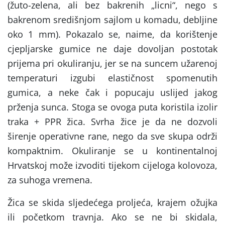
(žuto-zelena, ali bez bakrenih „licni“, nego s
bakrenom središnjom sajlom u komadu, debljine
oko 1 mm). Pokazalo se, naime, da korištenje
cjepljarske gumice ne daje dovoljan postotak
prijema pri okuliranju, jer se na suncem užarenoj
temperaturi izgubi elastičnost spomenutih
gumica, a neke čak i popucaju uslijed jakog
prženja sunca. Stoga se ovoga puta koristila izolir
traka + PPR žica. Svrha žice je da ne dozvoli
širenje operativne rane, nego da sve skupa održi
kompaktnim. Okuliranje se u kontinentalnoj
Hrvatskoj može izvoditi tijekom cijeloga kolovoza,
za suhoga vremena.
Žica se skida sljedećega proljeća, krajem ožujka
ili početkom travnja. Ako se ne bi skidala,