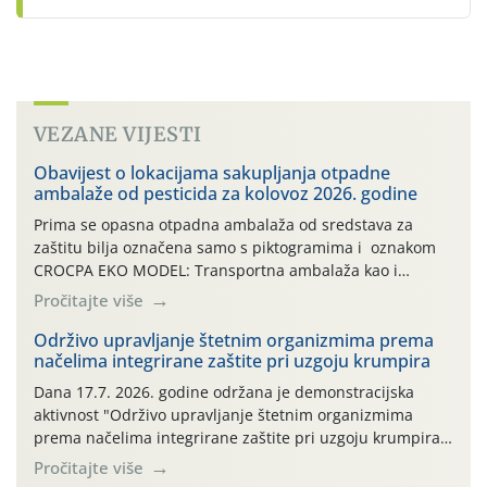
VEZANE VIJESTI
Obavijest o lokacijama sakupljanja otpadne
ambalaže od pesticida za kolovoz 2026. godine
Prima se opasna otpadna ambalaža od sredstava za
zaštitu bilja označena samo s piktogramima i oznakom
CROCPA EKO MODEL: Transportna ambalaža kao i
ambalaža drugih proizvoda koji nisu sredstva za zaštitu
Pročitajte više
bilja (npr. ambalaža od mineralnih gnojiva,) se ne
prihvaća. Korisnicima je osiguran besplatni povrat
Održivo upravljanje štetnim organizmima prema
načelima integrirane zaštite pri uzgoju krumpira
prazne ambalaže isključivo ovih tvrtki: AGROCHEM-MAKS,
AGRONOM, ALBAUGH TKI* (PINUS […]
Dana 17.7. 2026. godine održana je demonstracijska
aktivnost "Održivo upravljanje štetnim organizmima
prema načelima integrirane zaštite pri uzgoju krumpira"
na pokusnom polju "Poredje", kraj naselja Belica (ARKOD
Pročitajte više
parcela ID 2445031) (središnji dio Međimurske županije).