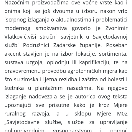
Nazočnim proizvođačima ove voćne vrste kao i
onima koji se još dvoume u izboru nakon vrlo
iscrpnog izlaganja o aktualnostima i problematici
modernog smokvarstva govorio je Zvonimir
Vlatković,viši stručni savjetnik u Savjetodavnoj
službi Podružnici Zadarske županije. Poseban
akcent stavljen je na izbor lokacije, sortimenta,
sustava uzgoja, oplodnju ili kaprifikaciju, te na
pravovremenu provedbu agrotehničkih mjera kao
što su zimska i ljetna rezidba i zaštita od bolesti i
štetnika u plantažnim nasadima. Na njegovo
izlaganje nadovezala se je autorica ovog teksta
upoznajući sve prisutne kako je kroz Mjere
ruralnog razvoja, a u sklopu Mjere M02
„Savjetodavne službe, službe za upravljanje
poljoprivrednim gospodarstvom i pomoć