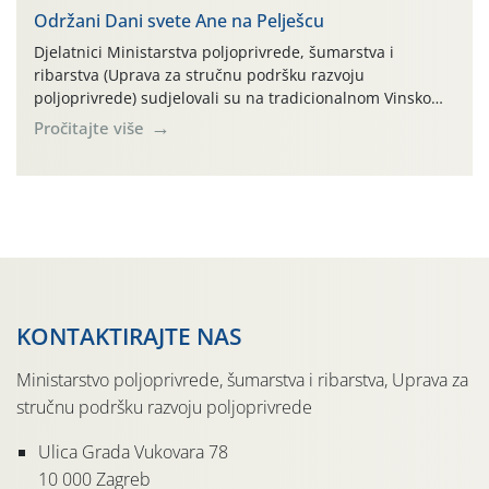
Održani Dani svete Ane na Pelješcu
Djelatnici Ministarstva poljoprivrede, šumarstva i
ribarstva (Uprava za stručnu podršku razvoju
poljoprivrede) sudjelovali su na tradicionalnom Vinskom
forumu, održanom 24.07.2026. godine u Domu vinarske
Pročitajte više
tradicije u Putnikovićima na poluotoku Pelješcu, u
organizaciji PZ Putniković, Zadružni savez Dalmacije,
Udruga Dalmika i općina Ston. Manifestacija, koja se već
sedmu godinu zaredom održava u sklopu proslave Dana
svete […]
KONTAKTIRAJTE NAS
Ministarstvo poljoprivrede, šumarstva i ribarstva, Uprava za
stručnu podršku razvoju poljoprivrede
Ulica Grada Vukovara 78
10 000 Zagreb