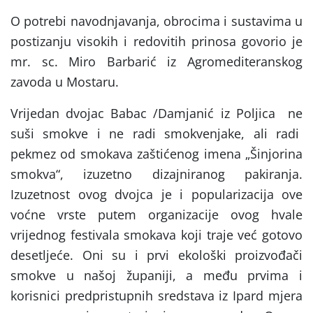
O potrebi navodnjavanja, obrocima i sustavima u
postizanju visokih i redovitih prinosa govorio je
mr. sc. Miro Barbarić iz Agromediteranskog
zavoda u Mostaru.
Vrijedan dvojac Babac /Damjanić iz Poljica ne
suši smokve i ne radi smokvenjake, ali radi
pekmez od smokava zaštićenog imena „Šinjorina
smokva“, izuzetno dizajniranog pakiranja.
Izuzetnost ovog dvojca je i popularizacija ove
voćne vrste putem organizacije ovog hvale
vrijednog festivala smokava koji traje već gotovo
desetljeće. Oni su i prvi ekološki proizvođači
smokve u našoj županiji, a među prvima i
korisnici predpristupnih sredstava iz Ipard mjera