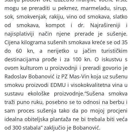
mogu se preraditi u pekmez, marmeladu, sirup,
sok, smokvenjak, rakiju, vino od smokava, slatko
od smokava, kompot i dr. Najrašireniji i
najisplativiji način njene prerade je sušenje.
Cijena kilograma sušenih smokava kreće se od 35
do 60 kn, a nerijetko u jačim turističkim
destinacijama prođe i za 100 kn. O iskustvu s
ovom kulturom u proizvodnji i preradi govorio je
Radoslav Bobanović iz PZ Mas-Vin koja uz sušenu
smokvu proizvodi EDMU i visokokvalitetna vina u
sustavu ekološke proizvodnje.“Sušena smokva
traži puno ruku, posebno se to odnosi na berbu i
sam proces sušenja tako da po mojoj procjeni
idealna obiteljska plantaža ne bi trebala biti veća
od 300 stabala“ zaključio je Bobanović.