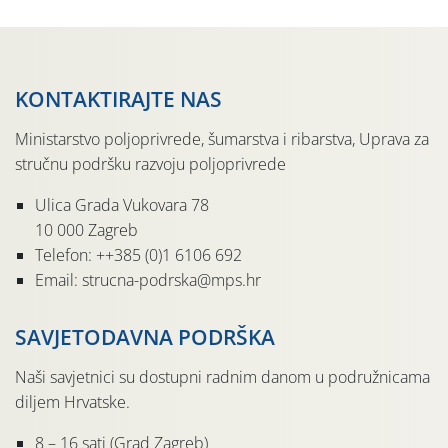
svete […]
KONTAKTIRAJTE NAS
Ministarstvo poljoprivrede, šumarstva i ribarstva, Uprava za
stručnu podršku razvoju poljoprivrede
Ulica Grada Vukovara 78
10 000 Zagreb
Telefon: ++385 (0)1 6106 692
Email: strucna-podrska@mps.hr
SAVJETODAVNA PODRŠKA
Naši savjetnici su dostupni radnim danom u podružnicama
diljem Hrvatske.
8 – 16 sati (Grad Zagreb)