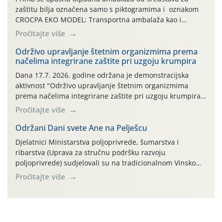
zaštitu bilja označena samo s piktogramima i oznakom
CROCPA EKO MODEL: Transportna ambalaža kao i
ambalaža drugih proizvoda koji nisu sredstva za zaštitu
Pročitajte više
bilja (npr. ambalaža od mineralnih gnojiva,) se ne
prihvaća. Korisnicima je osiguran besplatni povrat
Održivo upravljanje štetnim organizmima prema
načelima integrirane zaštite pri uzgoju krumpira
prazne ambalaže isključivo ovih tvrtki: AGROCHEM-MAKS,
AGRONOM, ALBAUGH TKI* (PINUS […]
Dana 17.7. 2026. godine održana je demonstracijska
aktivnost "Održivo upravljanje štetnim organizmima
prema načelima integrirane zaštite pri uzgoju krumpira"
na pokusnom polju "Poredje", kraj naselja Belica (ARKOD
Pročitajte više
parcela ID 2445031) (središnji dio Međimurske županije).
Održani Dani svete Ane na Pelješcu
Djelatnici Ministarstva poljoprivrede, šumarstva i
ribarstva (Uprava za stručnu podršku razvoju
poljoprivrede) sudjelovali su na tradicionalnom Vinskom
forumu, održanom 24.07.2026. godine u Domu vinarske
Pročitajte više
tradicije u Putnikovićima na poluotoku Pelješcu, u
organizaciji PZ Putniković, Zadružni savez Dalmacije,
Udruga Dalmika i općina Ston. Manifestacija, koja se već
sedmu godinu zaredom održava u sklopu proslave Dana