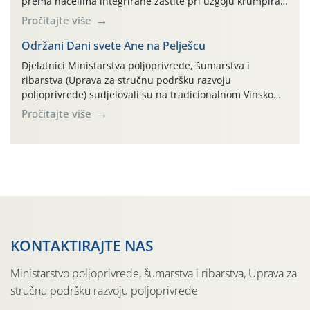
prema načelima integrirane zaštite pri uzgoju krumpira"
na pokusnom polju "Poredje", kraj naselja Belica (ARKOD
Pročitajte više
parcela ID 2445031) (središnji dio Međimurske županije).
Održani Dani svete Ane na Pelješcu
Djelatnici Ministarstva poljoprivrede, šumarstva i
ribarstva (Uprava za stručnu podršku razvoju
poljoprivrede) sudjelovali su na tradicionalnom Vinskom
forumu, održanom 24.07.2026. godine u Domu vinarske
Pročitajte više
tradicije u Putnikovićima na poluotoku Pelješcu, u
organizaciji PZ Putniković, Zadružni savez Dalmacije,
Udruga Dalmika i općina Ston. Manifestacija, koja se već
sedmu godinu zaredom održava u sklopu proslave Dana
svete […]
KONTAKTIRAJTE NAS
Ministarstvo poljoprivrede, šumarstva i ribarstva, Uprava za
stručnu podršku razvoju poljoprivrede