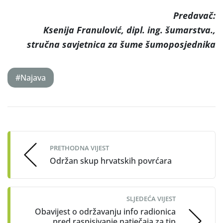
Predavač:
Ksenija Franulović, dipl. ing. šumarstva.,
stručna savjetnica za šume šumoposjednika
#Najava
Post
navigation
PRETHODNA VIJEST
Održan skup hrvatskih povrćara
SLJEDEĆA VIJEST
Obavijest o održavanju info radionica
pred raspisivanje natječaja za tip