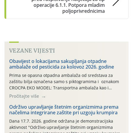
operacije 6.1.1. Potpora mladim
poljoprivrednicima
VEZANE VIJESTI
Obavijest o lokacijama sakupljanja otpadne
ambalaže od pesticida za kolovoz 2026. godine
Prima se opasna otpadna ambalaža od sredstava za
zaštitu bilja označena samo s piktogramima i oznakom
CROCPA EKO MODEL: Transportna ambalaža kao i
ambalaža drugih proizvoda koji nisu sredstva za zaštitu
Pročitajte više
bilja (npr. ambalaža od mineralnih gnojiva,) se ne
prihvaća. Korisnicima je osiguran besplatni povrat
Održivo upravljanje štetnim organizmima prema
načelima integrirane zaštite pri uzgoju krumpira
prazne ambalaže isključivo ovih tvrtki: AGROCHEM-MAKS,
AGRONOM, ALBAUGH TKI* (PINUS […]
Dana 17.7. 2026. godine održana je demonstracijska
aktivnost "Održivo upravljanje štetnim organizmima