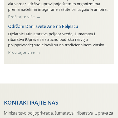
aktivnost "Održivo upravljanje štetnim organizmima
prema načelima integrirane zaštite pri uzgoju krumpira"
na pokusnom polju "Poredje", kraj naselja Belica (ARKOD
Pročitajte više
parcela ID 2445031) (središnji dio Međimurske županije).
Održani Dani svete Ane na Pelješcu
Djelatnici Ministarstva poljoprivrede, šumarstva i
ribarstva (Uprava za stručnu podršku razvoju
poljoprivrede) sudjelovali su na tradicionalnom Vinskom
forumu, održanom 24.07.2026. godine u Domu vinarske
Pročitajte više
tradicije u Putnikovićima na poluotoku Pelješcu, u
organizaciji PZ Putniković, Zadružni savez Dalmacije,
Udruga Dalmika i općina Ston. Manifestacija, koja se već
sedmu godinu zaredom održava u sklopu proslave Dana
svete […]
KONTAKTIRAJTE NAS
Ministarstvo poljoprivrede, šumarstva i ribarstva, Uprava za