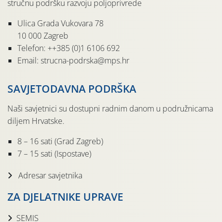
stručnu podršku razvoju poljoprivrede
Ulica Grada Vukovara 78
10 000 Zagreb
Telefon: ++385 (0)1 6106 692
Email: strucna-podrska@mps.hr
SAVJETODAVNA PODRŠKA
Naši savjetnici su dostupni radnim danom u podružnicama
diljem Hrvatske.
8 – 16 sati (Grad Zagreb)
7 – 15 sati (Ispostave)
Adresar savjetnika
ZA DJELATNIKE UPRAVE
SEMIS