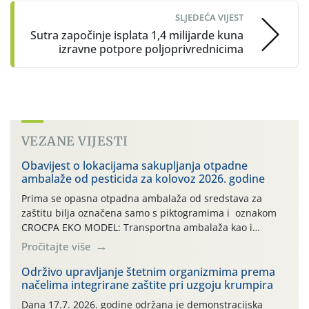
SLJEDEĆA VIJEST
Sutra započinje isplata 1,4 milijarde kuna
izravne potpore poljoprivrednicima
VEZANE VIJESTI
Obavijest o lokacijama sakupljanja otpadne
ambalaže od pesticida za kolovoz 2026. godine
Prima se opasna otpadna ambalaža od sredstava za
zaštitu bilja označena samo s piktogramima i oznakom
CROCPA EKO MODEL: Transportna ambalaža kao i
ambalaža drugih proizvoda koji nisu sredstva za zaštitu
Pročitajte više
bilja (npr. ambalaža od mineralnih gnojiva,) se ne
prihvaća. Korisnicima je osiguran besplatni povrat
Održivo upravljanje štetnim organizmima prema
načelima integrirane zaštite pri uzgoju krumpira
prazne ambalaže isključivo ovih tvrtki: AGROCHEM-MAKS,
AGRONOM, ALBAUGH TKI* (PINUS […]
Dana 17.7. 2026. godine održana je demonstracijska