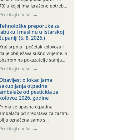
79) u kojoj ima izražene potrebe
za vodom. Dugo razdoblje bez
Pročitajte više
značajnijih oborina uz
konstantno visoke temperature
Tehnološke preporuke za
jabuku i maslinu u Istarskoj
negativno utječe na rast i razvoj
županiji (5. 8. 2026.)
ploda, a takvo sušno razdoblje će
se nastaviti. Primjeri
Kraj srpnja i početak kolovoza i
temperatura na poluotoku
dalje obilježava sušno vrijeme. S
Pelješcu: 13.07. do 19.07.2026.
obzirom na pokazatelje stanja
(min. temp. 19,84°C , max. temp.
vlage u tlu (na svim praćenim
Pročitajte više
[…]
meteorološkim stanicama kreće
se oko maksimalne vrijednosti od
Obavijest o lokacijama
sakupljanja otpadne
cb 200) jabuke se još i dobro,
ambalaže od pesticida za
vizualno, drže. To, međutim, ne
kolovoz 2026. godine
umanjuje dugoročni negativan
učinak stresa na biljke, koji, ako
Prima se opasna otpadna
se on ponavlja više godina […]
ambalaža od sredstava za zaštitu
bilja označena samo s
piktogramima i oznakom
Pročitajte više
CROCPA EKO MODEL:
Transportna ambalaža kao i