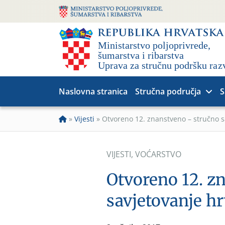
Naslovna stranica
Stručna područja
S
»
Vijesti
»
Otvoreno 12. znanstveno – stručno s
VIJESTI
,
VOĆARSTVO
Otvoreno 12. z
savjetovanje h