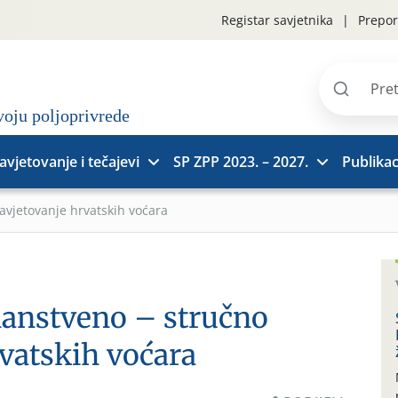
Registar savjetnika
Prepor
Pretraži
stranice
avjetovanje i tečajevi
SP ZPP 2023. – 2027.
Publikac
avjetovanje hrvatskih voćara
nanstveno – stručno
rvatskih voćara