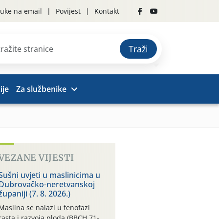
uke na email
Povijest
Kontakt
Traži
ije
Za službenike
VEZANE VIJESTI
Sušni uvjeti u maslinicima u
Dubrovačko-neretvanskoj
županiji (7. 8. 2026.)
Maslina se nalazi u fenofazi
rasta i razvoja ploda (BBCH 71-