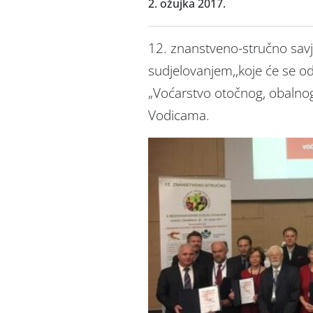
2. ožujka 2017.
12. znanstveno-stručno sav
sudjelovanjem,,koje će se o
„Voćarstvo otočnog, obalnog
Vodicama.