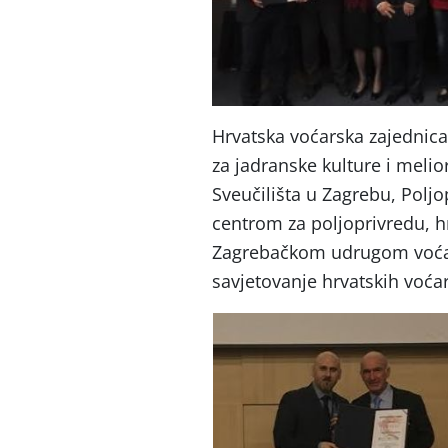
Hrvatska voćarska zajednica
za jadranske kulture i meli
Sveučilišta u Zagrebu, Polj
centrom za poljoprivredu, hr
Zagrebačkom udrugom voćar
savjetovanje hrvatskih voća