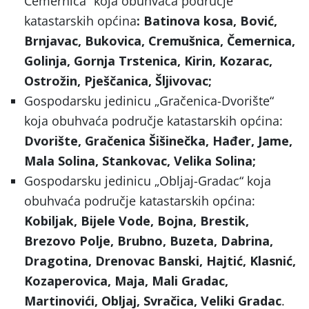
Čemernica“ koja obuhvaća područje
katastarskih općina
: Batinova kosa, Bović,
Brnjavac, Bukovica, Cremušnica, Čemernica,
Golinja, Gornja Trstenica, Kirin, Kozarac,
Ostrožin, Pješčanica, Šljivovac;
Gospodarsku jedinicu „Gračenica-Dvorište“
koja obuhvaća područje katastarskih općina:
Dvorište, Gračenica Šišinečka, Hađer, Jame,
Mala Solina, Stankovac, Velika Solina;
Gospodarsku jedinicu „Obljaj-Gradac“ koja
obuhvaća područje katastarskih općina:
Kobiljak, Bijele Vode, Bojna, Brestik,
Brezovo Polje, Brubno, Buzeta, Dabrina,
Dragotina, Drenovac Banski, Hajtić, Klasnić,
Kozaperovica, Maja, Mali Gradac,
Martinovići, Obljaj, Svračica, Veliki Gradac
.