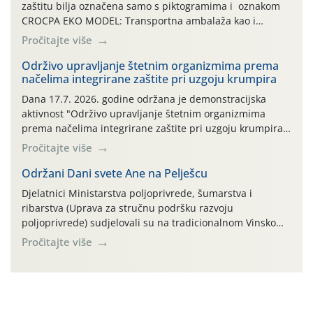
zaštitu bilja označena samo s piktogramima i oznakom
CROCPA EKO MODEL: Transportna ambalaža kao i
ambalaža drugih proizvoda koji nisu sredstva za zaštitu
Pročitajte više
bilja (npr. ambalaža od mineralnih gnojiva,) se ne
prihvaća. Korisnicima je osiguran besplatni povrat
Održivo upravljanje štetnim organizmima prema
načelima integrirane zaštite pri uzgoju krumpira
prazne ambalaže isključivo ovih tvrtki: AGROCHEM-MAKS,
AGRONOM, ALBAUGH TKI* (PINUS […]
Dana 17.7. 2026. godine održana je demonstracijska
aktivnost "Održivo upravljanje štetnim organizmima
prema načelima integrirane zaštite pri uzgoju krumpira"
na pokusnom polju "Poredje", kraj naselja Belica (ARKOD
Pročitajte više
parcela ID 2445031) (središnji dio Međimurske županije).
Održani Dani svete Ane na Pelješcu
Djelatnici Ministarstva poljoprivrede, šumarstva i
ribarstva (Uprava za stručnu podršku razvoju
poljoprivrede) sudjelovali su na tradicionalnom Vinskom
forumu, održanom 24.07.2026. godine u Domu vinarske
Pročitajte više
tradicije u Putnikovićima na poluotoku Pelješcu, u
organizaciji PZ Putniković, Zadružni savez Dalmacije,
Udruga Dalmika i općina Ston. Manifestacija, koja se već
sedmu godinu zaredom održava u sklopu proslave Dana
svete […]