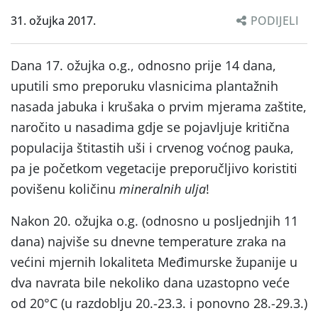
31. ožujka 2017.
PODIJELI
Dana 17. ožujka o.g., odnosno prije 14 dana,
uputili smo preporuku vlasnicima plantažnih
nasada jabuka i krušaka o prvim mjerama zaštite,
naročito u nasadima gdje se pojavljuje kritična
populacija štitastih uši i crvenog voćnog pauka,
pa je početkom vegetacije preporučljivo koristiti
povišenu količinu
mineralnih ulja
!
Nakon 20. ožujka o.g. (odnosno u posljednjih 11
dana) najviše su dnevne temperature zraka na
većini mjernih lokaliteta Međimurske županije u
dva navrata bile nekoliko dana uzastopno veće
od 20°C (u razdoblju 20.-23.3. i ponovno 28.-29.3.)