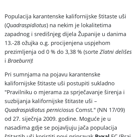
Populacija karantenske kalifornijske štitaste uši
(
Quadraspidiotus
) na nekim je lokalitetima
zapadnog i središnjeg dijela Županije u danima
13.-28 ožujka o.g. procijenjena uspjehom
prezimljenja od 0 % do 3,38 % (sorte
Zlatni delišes
i
Braeburn
)!
Pri sumnjama na pojavu karantenske
kalifornijske štitaste uši postupiti sukladno
"Pravilniku o mjerama za sprječavanje širenja i
suzbijanja kalifornijske štitaste uši –
Quadraspidiotus perniciosus
Comst." (NN 17/09)
od 27. siječnja 2009. godine. Moguće je u
nasadima gdje se pojavljuju jača populacija
štitastih uši koristiti novi pripravak
Pyxal
EC (Brai