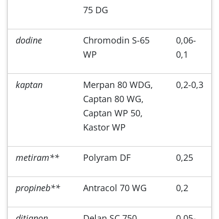
75 DG
dodine
Chromodin S-65
0,06-
WP
0,1
kaptan
Merpan 80 WDG,
0,2-0,3
Captan 80 WG,
Captan WP 50,
Kastor WP
metiram**
Polyram DF
0,25
propineb**
Antracol 70 WG
0,2
ditianon
Delan SC 750
0,05-