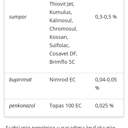
Thiovit Jet,
Kumulus,
sumpor
0,3-0,5 %
Kalinosul,
Chromosul,
Kossan,
Sulfolac,
Cosavet DF,
Brimflo SC
bupirimat
Nimrod EC
0,04-0,05
%
penkonazol
Topas 100 EC
0,025 %
Suzbijanje pepelnice u nasadima krušaka nije