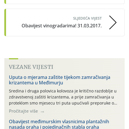
SLJEDEĆA VIJEST
Obavijest vinogradarima! 31.03.2017.
VEZANE VIJESTI
Uputa o mjerama zaštite tijekom zamračivanja
krizantema u Međimurju
Sredina i druga polovica kolovoza je kritično razdoblje u
zdravstvenoj zaštiti krizantema, a prije zamračivanja u
proteklom smo mjesecu tri puta upućivali preporuke o
preventivnim mjerama zaštite krizantema od najčešćih
Pročitajte više
uzročnika bolesti, štetnika i fito-fagnih grinja (23.7., 14.7.,
06.7.)! Na početku ovog mjeseca je zabilježeno je
Obavijest međimurskim vlasnicima plantažnih
nasada oraha i pojedinačnih stabla oraha
povijesno i ekstremno vruće meteorološko razdoblje, uz