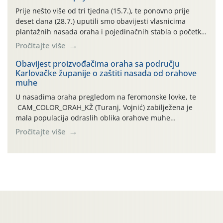
najviše temperature […]
Prije nešto više od tri tjedna (15.7.), te ponovno prije
deset dana (28.7.) uputili smo obavijesti vlasnicima
plantažnih nasada oraha i pojedinačnih stabla o početku
leta i ovogodišnjoj potrebi usmjerenog suzbijanja
Pročitajte više
orahove muhe (Rhagoletis completa)! Već dvanaest dana
traje drugi ovogodišnji “toplinski udar”, koji naročito
Obavijest proizvođačima oraha sa području
Karlovačke županije o zaštiti nasada od orahove
izražen zadnja šest dana (31.7.-05.8.), jer najviše
muhe
temperature zraka svakodnevno […]
U nasadima oraha pregledom na feromonske lovke, te
CAM_COLOR_ORAH_KŽ (Turanj, Vojnić) zabilježena je
mala populacija odraslih oblika orahove muhe
(Rhagoletis completa). Niska brojnost može se objasniti
Pročitajte više
činjenicom da je riječ o mladim nasadima s vrlo malim
urodom, što je povezano i s manjim brojem prezimjelih
jedinki. U starijim nasadima, na žutim ljepljivim Rebell
pločama s […]