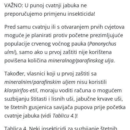
VAŽNO: U punoj cvatnji jabuka ne
preporučujemo primjenu insekticida!
Pred samu cvatnju ili s otvaranjem prvih cvjetova
moguće je planirati protiv početne prezimljujuće
populacije crvenog voćnog pauka (
Panonychus
ulmi
), samo ako u prvoj zaštiti nije korištena
povišena količina
mineralnog/parafinskog ulja
.
Također, vlasnici koji u prvoj zaštiti sa
mineralnim
/
parafinskim
uljem
nisu koristili
klorpirifos-etil
, moraju voditi računa o mogućem
suzbijanju štitasti i lisnih uši, jabučne krvave uši,
te štetnih gusjenica savijača pupova prije početka
cvatnje jabuka (vidi
Tablicu 4.
)!
Tablica 4. Neki insekticidi za suzbijanje štetnih