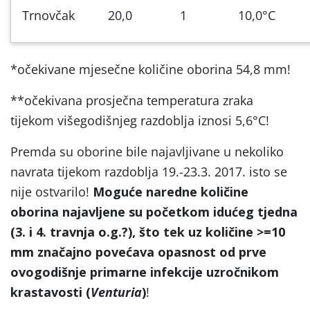
Trnovčak
20,0
1
10,0°C
*očekivane mjesečne količine oborina 54,8 mm!
**očekivana prosječna temperatura zraka
tijekom višegodišnjeg razdoblja iznosi 5,6°C!
Premda su oborine bile najavljivane u nekoliko
navrata tijekom razdoblja 19.-23.3. 2017. isto se
nije ostvarilo!
Moguće naredne količine
oborina najavljene su početkom idućeg tjedna
(3. i 4. travnja o.g.?), što tek uz količine >=10
mm značajno povećava opasnost od prve
ovogodišnje primarne infekcije uzročnikom
krastavosti (
Venturia
)
!