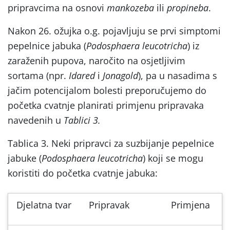
pripravcima na osnovi
mankozeba
ili
propineba
.
Nakon 26. ožujka o.g. pojavljuju se prvi simptomi
pepelnice jabuka (
Podosphaera leucotricha
) iz
zaraženih pupova, naročito na osjetljivim
sortama (npr.
Idared
i
Jonagold
), pa u nasadima s
jačim potencijalom bolesti preporučujemo do
početka cvatnje planirati primjenu pripravaka
navedenih u
Tablici 3.
Tablica 3. Neki pripravci za suzbijanje pepelnice
jabuke (
Podosphaera leucotricha
) koji se mogu
koristiti do početka cvatnje jabuka:
Djelatna tvar
Pripravak
Primjena