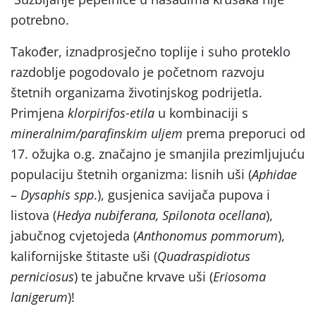
potrebno.
Također, iznadprosječno toplije i suho proteklo
razdoblje pogodovalo je početnom razvoju
štetnih organizama životinjskog podrijetla.
Primjena
klorpirifos-etila
u kombinaciji s
mineralnim/parafinskim uljem
prema preporuci od
17. ožujka o.g. značajno je smanjila prezimljujuću
populaciju štetnih organizma: lisnih uši (
Aphidae
–
Dysaphis spp
.), gusjenica savijača pupova i
listova (
Hedya
nubiferana
, Spilonota
ocellana
),
jabučnog cvjetojeda (
Anthonomus pommorum
),
kalifornijske štitaste uši (
Quadraspidiotus
perniciosus
) te jabučne krvave uši (
Eriosoma
lanigerum
)!