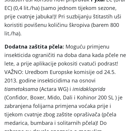
EC) (0,4 lit./ha) (samo jednom tijekom sezone,
prije cvatnje jabuka!)! Pri suzbijanju štitastih uši
koristiti povišenu količinu škropiva (barem 800
lit./ha).
Dodatna zaštita pčela:
Moguću primjenu
insekticida ograničiti na doba dana kada pčele ne
lete, a prije aplikacije pokositi cvatući podrast!
VAŽNO: Uredbom Europske komisije od 24.5.
2013. godine insekticidima na osnovi
tiametoksama
(Actara WG) i
imidakloprida
(Confidor, Boxer, Mido, Dali i Kohinor 200 SL ) je
zabranjena folijarna primjena voćaka prije i
tijekom cvatnje zbog zaštite oprašivača (pčela
medarica, bumbara i solitarnih pčela)! Do