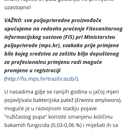
uzastopno!
VAŽNO
:
sve poljoprivredne proizvođače
upućujemo na
redovito praćenje Fitosanitarnog
informacijskog sustava (FIS) pri Ministarstvu
poljoprivrede (mps.hr), svakako prije primjene
bilo kojeg sredstva za zaštitu bilja dopuštenog
za profesionalnu primjenu radi moguće
promjene u registraciji
(
http://fis.mps.hr/trazilicaszb/
).
U nasadima gdje se ranijih godina u jačoj mjeri
pojavljivala bakterijska palež (
Erwinia amylovora
),
moguće je u razvojnom stadiju pojave
"ružičastog pupa" koristiti smanjenu količinu
bakarnih fungicida (0,03-0,06 %) i miješati ih sa