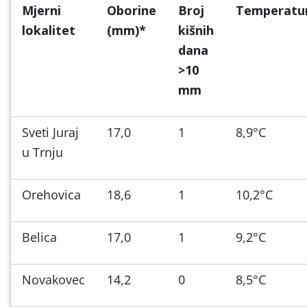
Mjerni
Oborine
Broj
Temperatu
lokalitet
(mm)*
kišnih
dana
>10
mm
Sveti Juraj
17,0
1
8,9°C
u Trnju
Orehovica
18,6
1
10,2°C
Belica
17,0
1
9,2°C
Novakovec
14,2
0
8,5°C