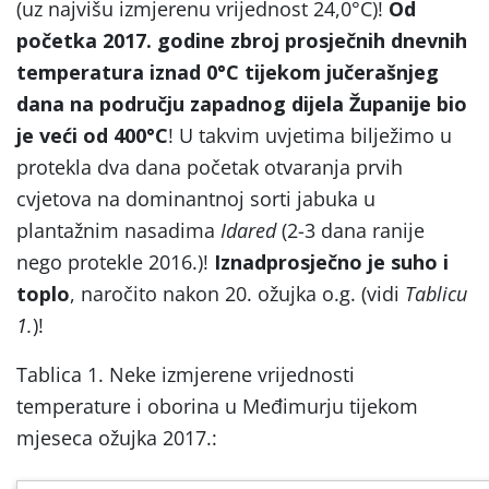
(uz najvišu izmjerenu vrijednost 24,0°C)!
Od
početka 2017. godine zbroj prosječnih dnevnih
temperatura iznad 0°C tijekom jučerašnjeg
dana na području zapadnog dijela Županije bio
je veći od 400°C
! U takvim uvjetima bilježimo u
protekla dva dana početak otvaranja prvih
cvjetova na dominantnoj sorti jabuka u
plantažnim nasadima
Idared
(2-3 dana ranije
nego protekle 2016.)!
Iznadprosječno je suho i
toplo
, naročito nakon 20. ožujka o.g. (vidi
Tablicu
1.
)!
Tablica 1. Neke izmjerene vrijednosti
temperature i oborina u Međimurju tijekom
mjeseca ožujka 2017.: