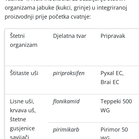
organizama jabuke (kukci, grinje) u integriranoj
proizvodnji prije početka cvatnje:
Štetni
Djelatna tvar
Pripravak
organizam
Štitaste uši
piriproksifen
Pyxal EC,
Brai EC
Lisne uši,
flonikamid
Teppeki 500
krvava uš,
WG
štetne
gusjenice
pirimikarb
Pirimor 50
savijači
WG