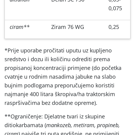
0,075
ciram**
Ziram 76 WG
0,25
*Prije uporabe pročitati uputu uz kupljeno
sredstvo i dozu ili količinu odrediti prema
propisanoj koncentraciji primjene (do početka
cvatnje u rodnim nasadima jabuke na slabo
bujnim podlogama preporučujemo koristiti
najmanje 400 litara škropiva/ha traktorskim
raspršivačima bez dodatne opreme).
**Ograničenje: Djelatne tvari iz skupine
ditiokarbamata (
mankozeb, metiram, propineb,
ciram
) najviše tri puta godišnje, ne primijeniti