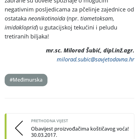
zabrane su dovele spoznaje o mogućim
negativnim posljedicama za pčelinje zajednice od
ostataka
neonikotinoida
(npr.
tiametoksam,
imidakloprid
) u gutacijskoj tekućini i peludu
tretiranih biljaka!
mr.sc. Milorad Šubić, dipl.inž.agr.
milorad.subic@savjetodavna.hr
#Međimurska
Post
navigation
PRETHODNA VIJEST
Obavijest proizvođačima koštičavog voća!
30.03.2017.