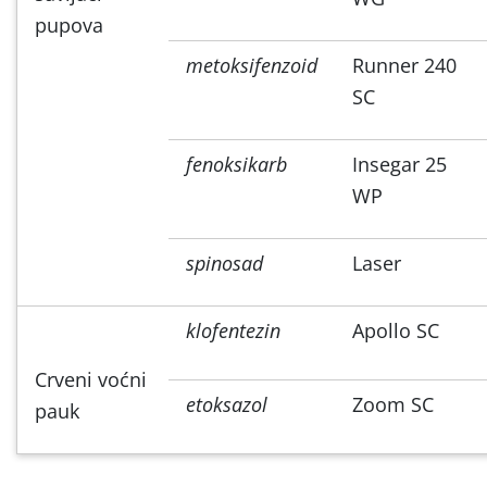
pupova
metoksifenzoid
Runner 240
SC
fenoksikarb
Insegar 25
WP
spinosad
Laser
klofentezin
Apollo SC
Crveni voćni
etoksazol
Zoom SC
pauk