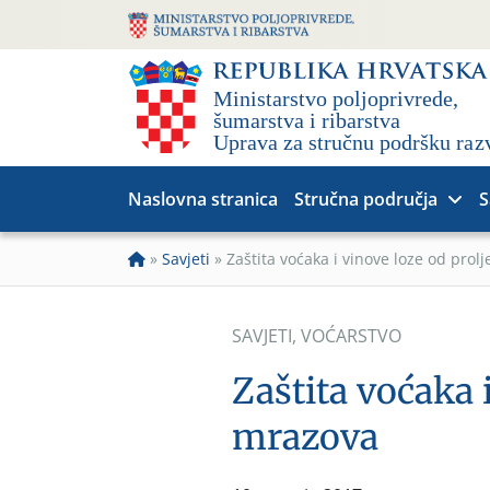
Naslovna stranica
Stručna područja
S
»
Savjeti
»
Zaštita voćaka i vinove loze od prol
SAVJETI
,
VOĆARSTVO
Zaštita voćaka 
mrazova