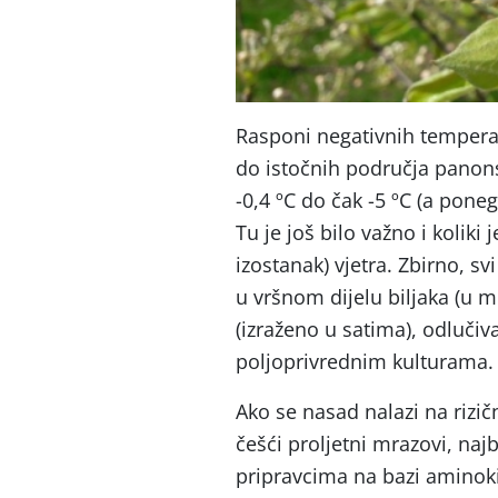
Rasponi negativnih temperat
do istočnih područja panons
-0,4 ºC do čak -5 ºC (a poneg
Tu je još bilo važno i koliki 
izostanak) vjetra. Zbirno, s
u vršnom dijelu biljaka (u m
(izraženo u satima), odlučiv
poljoprivrednim kulturama.
Ako se nasad nalazi na rizi
češći proljetni mrazovi, naj
pripravcima na bazi aminokis