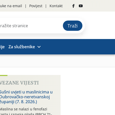
uke na email
Povijest
Kontakt
Traži
ije
Za službenike
VEZANE VIJESTI
Sušni uvjeti u maslinicima u
Dubrovačko-neretvanskoj
županiji (7. 8. 2026.)
Maslina se nalazi u fenofazi
rasta i razvoja ploda (BBCH 71-