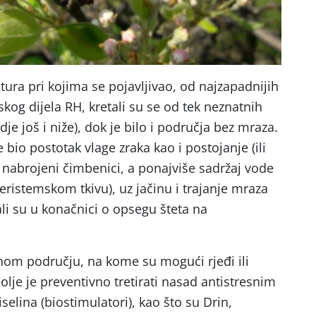
ura pri kojima se pojavljivao, od najzapadnijih
kog dijela RH, kretali su se od tek neznatnih
dje još i niže), dok je bilo i područja bez mraza.
je bio postotak vlage zraka kao i postojanje (ili
vi nabrojeni čimbenici, a ponajviše sadržaj vode
eristemskom tkivu), uz jačinu i trajanje mraza
ali su u konačnici o opsegu šteta na
čnom području, na kome su mogući rjeđi ili
bolje je preventivno tretirati nasad antistresnim
elina (biostimulatori), kao što su Drin,