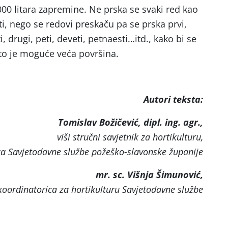
000 litara zapremine. Ne prska se svaki red kao
sti, nego se redovi preskaču pa se prska prvi,
, drugi, peti, deveti, petnaesti…itd., kako bi se
o je moguće veća površina.
Autori teksta:
Tomislav Božičević, dipl. ing. agr.,
viši stručni savjetnik za hortikulturu,
a Savjetodavne službe požeško-slavonske županije
mr. sc. Višnja Šimunović,
koordinatorica za hortikulturu Savjetodavne službe