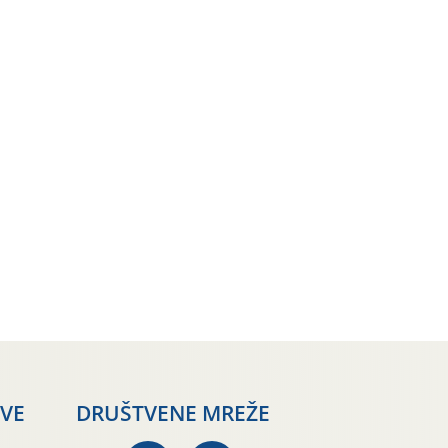
AVE
DRUŠTVENE MREŽE