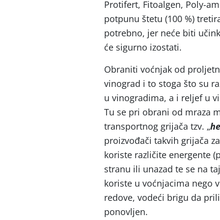
Protifert, Fitoalgen, Poly-am
potpunu štetu (100 %) treti
potrebno, jer neće biti učin
će sigurno izostati.
Obraniti voćnjak od proljet
vinograd i to stoga što su 
u vinogradima, a i reljef u 
Tu se pri obrani od mraza mi
transportnog grijača tzv. „
h
proizvođači takvih grijača za
koriste različite energente (p
stranu ili unazad te se na t
koriste u voćnjacima nego v
redove, vodeći brigu da pri
ponovljen.