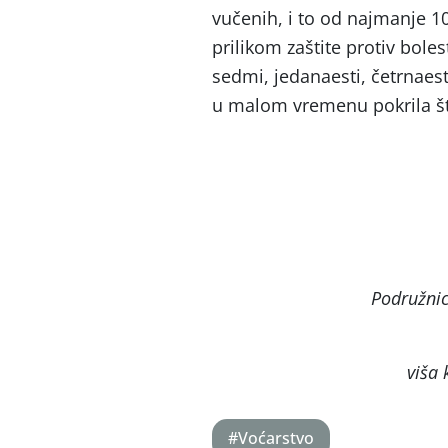
vučenih, i to od najmanje 1
prilikom zaštite protiv bole
sedmi, jedanaesti, četrnaesti
u malom vremenu pokrila št
Podružnic
viša 
#Voćarstvo