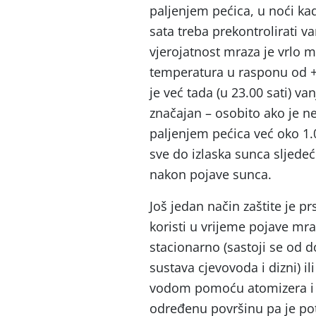
paljenjem pećica, u noći ka
sata treba prekontrolirati v
vjerojatnost mraza je vrlo m
temperatura u rasponu od +1
je već tada (u 23.00 sati) v
značajan – osobito ako je n
paljenjem pećica već oko 1.
sve do izlaska sunca sljedeć
nakon pojave sunca.
Još jedan način zaštite je p
koristi u vrijeme pojave mra
stacionarno (sastoji se od 
sustava cjevovoda i dizni) i
vodom pomoću atomizera i tr
određenu površinu pa je pot