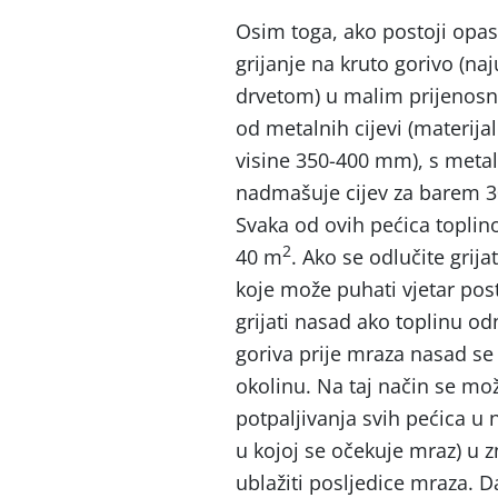
Osim toga, ako postoji opas
grijanje na kruto gorivo (na
drvetom) u malim prijenosn
od metalnih cijevi (materij
visine 350-400 mm), s meta
nadmašuje cijev za barem 
Svaka od ovih pećica toplin
2
40 m
. Ako se odlučite grija
koje može puhati vjetar postoj
grijati nasad ako toplinu od
goriva prije mraza nasad se
okolinu. Na taj način se mo
potpaljivanja svih pećica u 
u kojoj se očekuje mraz) u z
ublažiti posljedice mraza. D