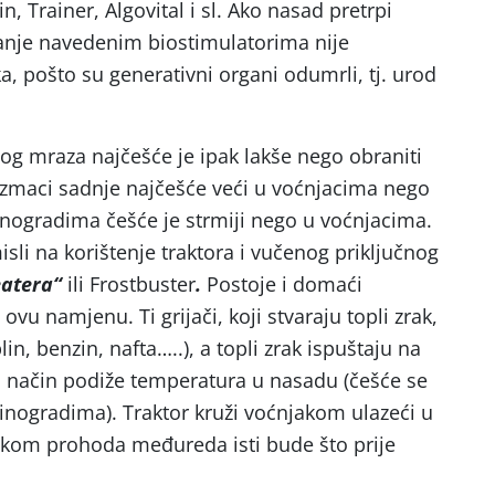
in, Trainer, Algovital i sl. Ako nasad pretrpi
ranje navedenim biostimulatorima nije
ka, pošto su generativni organi odumrli, tj. urod
nog mraza najčešće je ipak lakše nego obraniti
razmaci sadnje najčešće veći u voćnjacima nego
vinogradima češće je strmiji nego u voćnjacima.
sli na korištenje traktora i vučenog priključnog
eatera“
ili Frostbuster
.
Postoje i domaći
 ovu namjenu. Ti grijači, koji stvaraju topli zrak,
lin, benzin, nafta…..), a topli zrak ispuštaju na
aj način podiže temperatura u nasadu (češće se
inogradima). Traktor kruži voćnjakom ulazeći u
likom prohoda međureda isti bude što prije