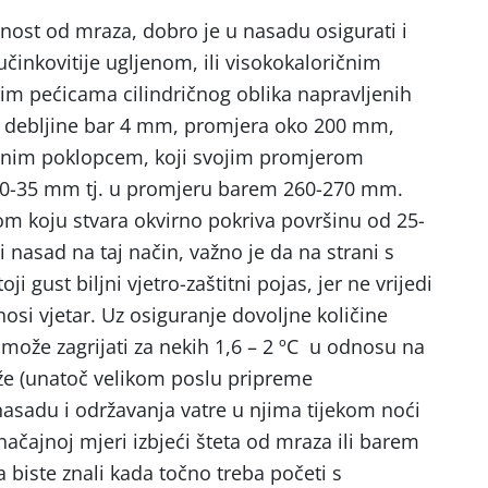
nost od mraza, dobro je u nasadu osigurati i
jučinkovitije ugljenom, ili visokokaloričnim
im pećicama cilindričnog oblika napravljenih
al debljine bar 4 mm, promjera oko 200 mm,
lnim poklopcem, koji svojim promjerom
30-35 mm tj. u promjeru barem 260-270 mm.
om koju stvara okvirno pokriva površinu od 25-
ti nasad na taj način, važno je da na strani s
i gust biljni vjetro-zaštitni pojas, jer ne vrijedi
nosi vjetar. Uz osiguranje dovoljne količine
 može zagrijati za nekih 1,6 – 2 ºC u odnosu na
že (unatoč velikom poslu pripreme
nasadu i održavanja vatre u njima tijekom noći
načajnoj mjeri izbjeći šteta od mraza ili barem
a biste znali kada točno treba početi s