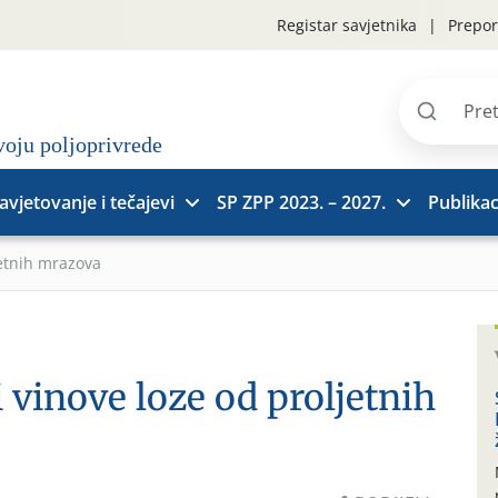
Registar savjetnika
Prepor
Pretraži
stranice
avjetovanje i tečajevi
SP ZPP 2023. – 2027.
Publikac
jetnih mrazova
i vinove loze od proljetnih