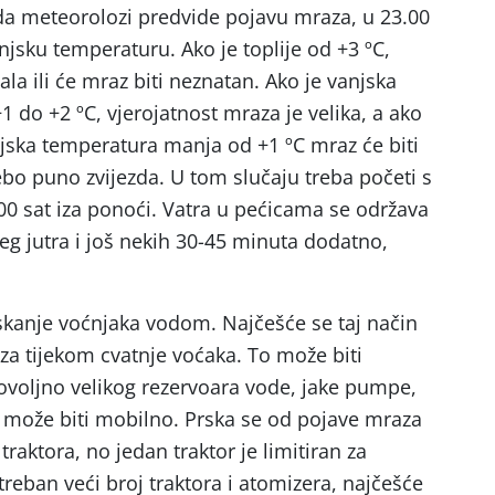
da meteorolozi predvide pojavu mraza, u 23.00
anjsku temperaturu. Ako je toplije od +3 ºC,
ala ili će mraz biti neznatan. Ako je vanjska
 do +2 ºC, vjerojatnost mraza je velika, a ako
anjska temperatura manja od +1 ºC mraz će biti
ebo puno zvijezda. U tom slučaju treba početi s
00 sat iza ponoći. Vatra u pećicama se održava
eg jutra i još nekih 30-45 minuta dodatno,
rskanje voćnjaka vodom. Najčešće se taj način
za tijekom cvatnje voćaka. To može biti
dovoljno velikog rezervoara vode, jake pumpe,
li može biti mobilno. Prska se od pojave mraza
aktora, no jedan traktor je limitiran za
reban veći broj traktora i atomizera, najčešće