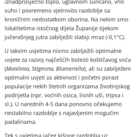
iznadprosječno toplo, uglavnom sunčano, vrlo
suho i povremeno vjetrovito razdoblje sa
kroničnim nedostatkom oborina. Na nekim smo
lokalitetima istočnog dijela Županije tijekom
jučerašnjeg jutra zabilježili slabiji mraz (-0,1°C).
U takvim uvjetima nismo zabilježili optimalne
uvjete za razvoj najčešćih bolesti koštičavog voća
(
Monilinia, Stigmina, Blumeriella
), ali su zabilježeni
optimalni uvjeti za aktivnost i početni porast
populacije nekih štetnih organizama životinjskog
podrijetla (npr. voćnih osica, lisnih uši, tripsa i
sl.). U narednih 4-5 dana ponovno očekujemo
nestabilno razdoblje s najavljenim mogućim
padalinama.
Tek s uvjetima jačeg kišnog razdoblja uz