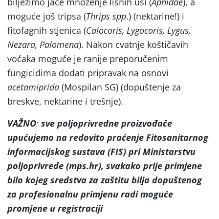
bilježimo jače množenje lisnih uši (
Aphidae
), a
moguće još tripsa (
Thrips spp
.) (nektarine!) i
fitofagnih stjenica (
Calocoris, Lygocoris, Lygus,
Nezara, Palomena
). Nakon cvatnje koštičavih
voćaka moguće je ranije preporučenim
fungicidima dodati pripravak na osnovi
acetamiprida
(Mospilan SG) (dopuštenje za
breskve, nektarine i trešnje).
VAŽNO
:
sve poljoprivredne proizvođače
upućujemo na
redovito praćenje Fitosanitarnog
informacijskog sustava (FIS) pri Ministarstvu
poljoprivrede (mps.hr), svakako prije primjene
bilo kojeg sredstva za zaštitu bilja dopuštenog
za profesionalnu primjenu radi moguće
promjene u registraciji