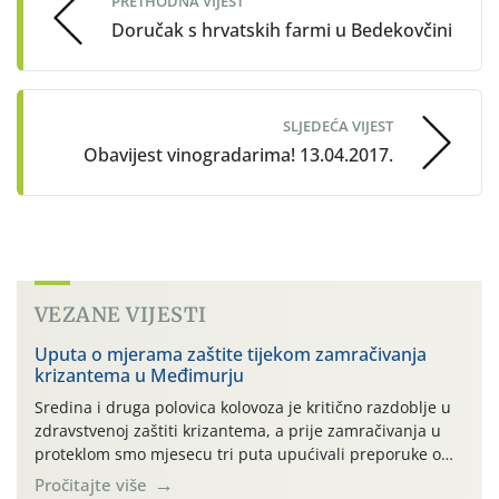
PRETHODNA VIJEST
Doručak s hrvatskih farmi u Bedekovčini
SLJEDEĆA VIJEST
Obavijest vinogradarima! 13.04.2017.
VEZANE VIJESTI
Uputa o mjerama zaštite tijekom zamračivanja
krizantema u Međimurju
Sredina i druga polovica kolovoza je kritično razdoblje u
zdravstvenoj zaštiti krizantema, a prije zamračivanja u
proteklom smo mjesecu tri puta upućivali preporuke o
preventivnim mjerama zaštite krizantema od najčešćih
Pročitajte više