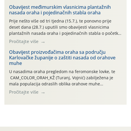
uzročnika bolesti, štetnika i fito-fagnih grinja (23.7., 14.7.,
06.7.)! Na početku ovog mjeseca je zabilježeno je
Obavijest međimurskim vlasnicima plantažnih
nasada oraha i pojedinačnih stabla oraha
povijesno i ekstremno vruće meteorološko razdoblje, uz
najviše temperature […]
Prije nešto više od tri tjedna (15.7.), te ponovno prije
deset dana (28.7.) uputili smo obavijesti vlasnicima
plantažnih nasada oraha i pojedinačnih stabla o početku
leta i ovogodišnjoj potrebi usmjerenog suzbijanja
Pročitajte više
orahove muhe (Rhagoletis completa)! Već dvanaest dana
traje drugi ovogodišnji “toplinski udar”, koji naročito
Obavijest proizvođačima oraha sa području
Karlovačke županije o zaštiti nasada od orahove
izražen zadnja šest dana (31.7.-05.8.), jer najviše
muhe
temperature zraka svakodnevno […]
U nasadima oraha pregledom na feromonske lovke, te
CAM_COLOR_ORAH_KŽ (Turanj, Vojnić) zabilježena je
mala populacija odraslih oblika orahove muhe
(Rhagoletis completa). Niska brojnost može se objasniti
Pročitajte više
činjenicom da je riječ o mladim nasadima s vrlo malim
urodom, što je povezano i s manjim brojem prezimjelih
jedinki. U starijim nasadima, na žutim ljepljivim Rebell
pločama s […]