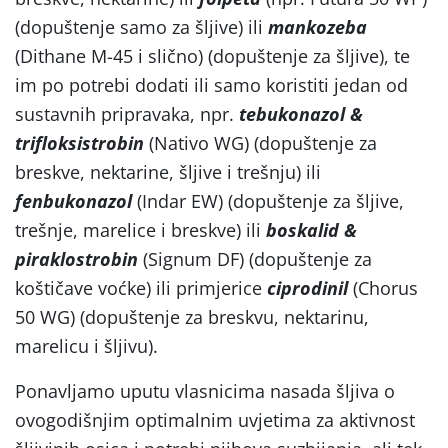
(dopuštenje samo za šljive) ili
mankozeba
(Dithane M-45 i slično) (dopuštenje za šljive), te
im po potrebi dodati ili samo koristiti jedan od
sustavnih pripravaka, npr.
tebukonazol &
trifloksistrobin
(Nativo WG) (dopuštenje za
breskve, nektarine, šljive i trešnju) ili
fenbukonazol
(Indar EW) (dopuštenje za šljive,
trešnje, marelice i breskve) ili
boskalid &
piraklostrobin
(Signum DF) (dopuštenje za
koštičave voćke) ili primjerice
ciprodinil
(Chorus
50 WG) (dopuštenje za breskvu, nektarinu,
marelicu i šljivu).
Ponavljamo uputu vlasnicima nasada šljiva o
ovogodišnjim optimalnim uvjetima za aktivnost