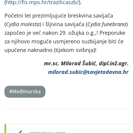
(
http://fis.mps.hr/trazilicaszb/
).
Početni let prezimljujuće breskvina savijača
(
Cydia molesta
) i šljivina savijača (
Cydia funebrana
)
započeo je već nakon 29. ožujka o.g.,! Preporuke
za njihovo moguće usmjereno suzbijanje biti će
upućene naknadno (tijekom svibnja)!
mr.sc. Milorad Šubić, dipl.inž.agr.
milorad.subic@savjetodavna.hr
#Međimurska
Post
navigation