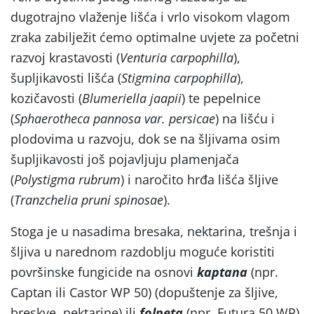
dugotrajno vlaženje lišća i vrlo visokom vlagom
zraka zabilježit ćemo optimalne uvjete za početni
razvoj krastavosti (
Venturia carpophilla
),
šupljikavosti lišća (
Stigmina carpophilla
),
kozičavosti (
Blumeriella jaapii
) te pepelnice
(
Sphaerotheca pannosa var. persicae
) na lišću i
plodovima u razvoju, dok se na šljivama osim
šupljikavosti još pojavljuju plamenjača
(
Polystigma rubrum
) i naročito hrđa lišća šljive
(
Tranzchelia pruni spinosae
).
Stoga je u nasadima bresaka, nektarina, trešnja i
šljiva u narednom razdoblju moguće koristiti
površinske fungicide na osnovi
kaptana
(npr.
Captan ili Castor WP 50) (dopuštenje za šljive,
breskve, nektarine) ili
folpeta
(npr. Futura 50 WP)