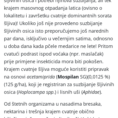
šljivinih osica i potrebi njihova suzbijanja, ali tek
krajem masovnog otpadanja latica (ovisno o
lokalitetu i završetku cvatnje dominantnih sorata
šljiva)! Ukoliko još nije provedeno suzbijanje
šljivinih osica isto preporučujemo još narednih
par dana, isključivo u večernjim satima, odnosno
u doba dana kada pčele medarice ne lete! Pritom
cvatući podrast ispod voćaka (npr. maslačak)
prije primjene insekticida mora biti pokošen.
Krajem cvatnje šljiva moguće koristiti pripravak
na osnovi
acetamiprida
(
Mospilan
SG)(0,0125 %)
(125 g/ha), koji je registriran za suzbijanje šljivinih
osica (
Hoplocampa spp
.) i lisnih uši (
Aphidae
).
Od štetnih organizama u nasadima bresaka,
nektarina i trešnja krajem cvatnje obično