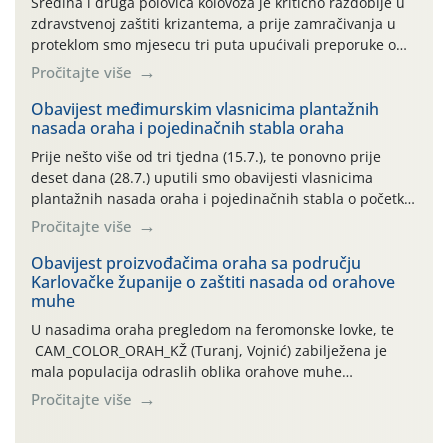
Sredina i druga polovica kolovoza je kritično razdoblje u
zdravstvenoj zaštiti krizantema, a prije zamračivanja u
proteklom smo mjesecu tri puta upućivali preporuke o
preventivnim mjerama zaštite krizantema od najčešćih
Pročitajte više
uzročnika bolesti, štetnika i fito-fagnih grinja (23.7., 14.7.,
06.7.)! Na početku ovog mjeseca je zabilježeno je
Obavijest međimurskim vlasnicima plantažnih
nasada oraha i pojedinačnih stabla oraha
povijesno i ekstremno vruće meteorološko razdoblje, uz
najviše temperature […]
Prije nešto više od tri tjedna (15.7.), te ponovno prije
deset dana (28.7.) uputili smo obavijesti vlasnicima
plantažnih nasada oraha i pojedinačnih stabla o početku
leta i ovogodišnjoj potrebi usmjerenog suzbijanja
Pročitajte više
orahove muhe (Rhagoletis completa)! Već dvanaest dana
traje drugi ovogodišnji “toplinski udar”, koji naročito
Obavijest proizvođačima oraha sa području
Karlovačke županije o zaštiti nasada od orahove
izražen zadnja šest dana (31.7.-05.8.), jer najviše
muhe
temperature zraka svakodnevno […]
U nasadima oraha pregledom na feromonske lovke, te
CAM_COLOR_ORAH_KŽ (Turanj, Vojnić) zabilježena je
mala populacija odraslih oblika orahove muhe
(Rhagoletis completa). Niska brojnost može se objasniti
Pročitajte više
činjenicom da je riječ o mladim nasadima s vrlo malim
urodom, što je povezano i s manjim brojem prezimjelih