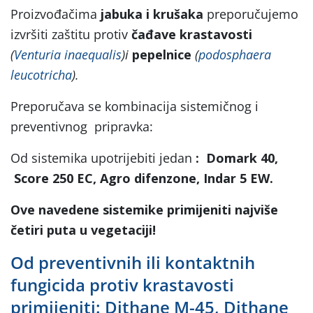
Proizvođačima
jabuka i krušaka
preporučujemo
izvršiti zaštitu protiv
čađave
krastavosti
(
Venturia inaequalis
)i
pepelnice
(
podosphaera
leucotricha
).
Preporučava se kombinacija sistemičnog i
preventivnog pripravka:
Od sistemika upotrijebiti jedan
: Domark 40,
Score 250 EC, Agro difenzone, Indar 5 EW.
Ove navedene sistemike primijeniti najviše
četiri puta u vegetaciji!
Od preventivnih ili kontaktnih
fungicida protiv krastavosti
primijeniti: Dithane M-45, Dithane