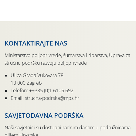
jedinki. U starijim nasadima, na žutim ljepljivim Rebell
pločama s […]
KONTAKTIRAJTE NAS
Ministarstvo poljoprivrede, šumarstva i ribarstva, Uprava za
stručnu podršku razvoju poljoprivrede
Ulica Grada Vukovara 78
10 000 Zagreb
Telefon: ++385 (0)1 6106 692
Email: strucna-podrska@mps.hr
SAVJETODAVNA PODRŠKA
Naši savjetnici su dostupni radnim danom u podružnicama
diljem Hrvatske.