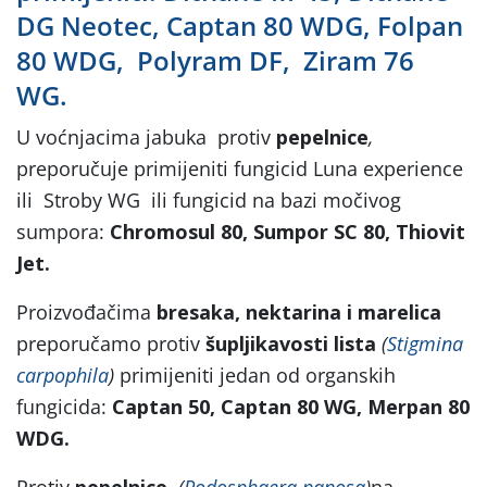
DG Neotec, Captan 80 WDG, Folpan
80 WDG, Polyram DF, Ziram 76
WG.
U voćnjacima jabuka protiv
pepelnice
,
preporučuje primijeniti fungicid Luna experience
ili Stroby WG ili fungicid na bazi močivog
sumpora:
Chromosul 80, Sumpor SC 80, Thiovit
Jet.
Proizvođačima
bresaka, nektarina i marelica
preporučamo protiv
šupljikavosti lista
(
Stigmina
carpophila
)
primijeniti jedan od organskih
fungicida:
Captan 50, Captan 80 WG, Merpan 80
WDG.
Protiv
pepelnice
(
Podosphaera panosa
)
na