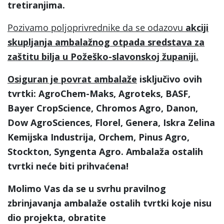
tretiranjima.
Pozivamo poljoprivrednike da se odazovu
akciji
skupljanja ambalažnog otpada sredstava za
zaštitu bilja u Požeško-slavonskoj županiji.
Osiguran je povrat ambalaže
isključivo ovih
tvrtki: AgroChem-Maks, Agroteks, BASF,
Bayer CropScience, Chromos Agro, Danon,
Dow AgroSciences, Florel, Genera, Iskra Zelina
Kemijska Industrija, Orchem, Pinus Agro,
Stockton, Syngenta Agro. Ambalaža ostalih
tvrtki neće biti prihvaćena!
Molimo Vas da se u svrhu pravilnog
zbrinjavanja ambalaže ostalih tvrtki koje nisu
dio projekta, obratite