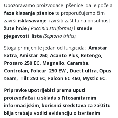
Upozoravamo proizvođače pšenice da je počela
faza klasanja pšenice
te preporučujemo čim
završi
isklasavanje
izvršiti zaštitu na prisutnost
žute hrđe
( Puccinia striiformis)
i
smeđe
pjegavosti lista
(Septoria tritici).
Stoga primijenite jedan od fungicida:
Amistar
Extra, Amistar 250, Acanto Plus, Retengo,
Prosaro 250 EC, Magnello, Caramba,
Controlan, Folicur 250 EW , Duett ultra, Opus
team, Tilt 250 EC, Falcon EC 460, Mystic EC.
Pripravke upotrijebiti prema uputi
proizvođača i u skladu s Fitosanitarnim
informacijskim, korisnici sredstava za zaštitu
bilja trebaju voditi evidenciju o izvršenim