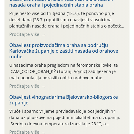
nasada oraha i pojedinačnih stabla oraha
Prije nešto više od tri tjedna (15.7.), te ponovno prije
deset dana (28.7.) uputili smo obavijesti vlasnicima
plantažnih nasada oraha i pojedinačnih stabla o početku
leta i ovogodišnjoj potrebi usmjerenog suzbijanja
Pročitajte više
orahove muhe (Rhagoletis completa)! Već dvanaest dana
traje drugi ovogodišnji “toplinski udar”, koji naročito
Obavijest proizvođačima oraha sa području
Karlovačke županije o zaštiti nasada od orahove
izražen zadnja šest dana (31.7.-05.8.), jer najviše
muhe
temperature zraka svakodnevno […]
U nasadima oraha pregledom na feromonske lovke, te
CAM_COLOR_ORAH_KŽ (Turanj, Vojnić) zabilježena je
mala populacija odraslih oblika orahove muhe
(Rhagoletis completa). Niska brojnost može se objasniti
Pročitajte više
činjenicom da je riječ o mladim nasadima s vrlo malim
urodom, što je povezano i s manjim brojem prezimjelih
Obavijest vinogradarima Bjelovarsko-bilogorske
županije
jedinki. U starijim nasadima, na žutim ljepljivim Rebell
pločama s […]
Vruće i sparno vrijeme prevladavalo je posljednjih 14
dana uz pljuskove na pojedinim lokalitetima u županiji.
Srednja dnevna temperatura iznosila je 23 ˚C, a
maksimalne su posljednjih dana dosezale do 35 ˚C.
Pročitajte više