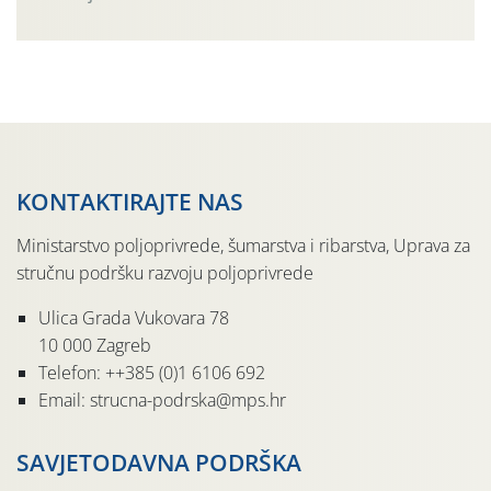
Simptome plamenjače vinove loze (Plasmoparas
viticola) vidljivi su na zapercima i vršnom mladom lišću.
Kako bi i dalje održali zdravu lisnu masu u zaštiti je
moguće […]
KONTAKTIRAJTE NAS
Ministarstvo poljoprivrede, šumarstva i ribarstva, Uprava za
stručnu podršku razvoju poljoprivrede
Ulica Grada Vukovara 78
10 000 Zagreb
Telefon: ++385 (0)1 6106 692
Email: strucna-podrska@mps.hr
SAVJETODAVNA PODRŠKA