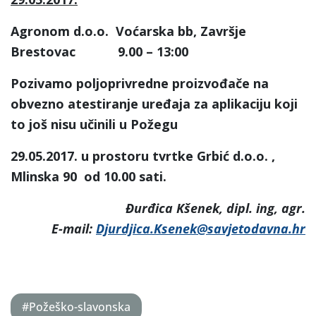
Agronom d.o.o. Voćarska bb, Završje
Brestovac 9.00 – 13:00
Pozivamo poljoprivredne proizvođače na
obvezno atestiranje uređaja za aplikaciju koji
to još nisu učinili u Požegu
29.05.2017. u prostoru tvrtke Grbić d.o.o. ,
Mlinska 90 od 10.00 sati.
Đurđica Kšenek, dipl. ing, agr.
E-mail:
Djurdjica.Ksenek@savjetodavna.hr
#Požeško-slavonska